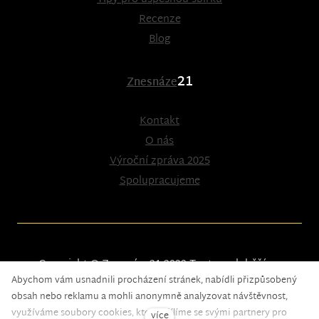
Recenze
Blog
21
Znesnáze
Kontakt
O nás
Výroční zpráva 2025
Spolupracujeme
Copyright © Znesnáze21 2023
Tento web běží na
Abychom vám usnadnili procházení stránek, nabídli přizpůsobený
solidpixels.
obsah nebo reklamu a mohli anonymně analyzovat návštěvnost,
využíváme soubory cookies, které sdílíme se svými partnery pro
více