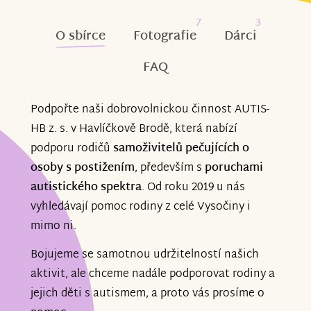
7
3
O sbírce
Fotografie
Dárci
FAQ
Podpořte naši dobrovolnickou činnost AUTIS-
HB z. s. v Havlíčkově Brodě, která nabízí
podporu rodičů
samoživitelů
pečujících o
osoby s postižením
, především s
poruchami
autistického spektra
. Od roku 2019 u nás
vyhledávají pomoc rodiny z celé Vysočiny i
mimo ni.
Bojujeme se samotnou udržitelností našich
aktivit, ale chceme nadále podporovat rodiny a
jejich děti s autismem, a proto vás prosíme o