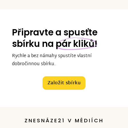
Připravte a spusťte
sbírku na
pár kliků!
Rychle a bez námahy spustíte vlastní
dobročinnou sbírku.
Založit sbírku
ZNESNÁZE21 V MÉDIÍCH