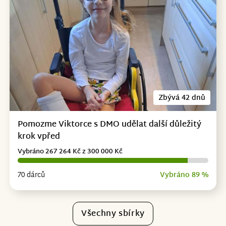
Zbývá 42 dnů
Pomozme Viktorce s DMO udělat další důležitý
krok vpřed
Vybráno 267 264 Kč z 300 000 Kč
70 dárců
Vybráno 89 %
Všechny sbírky