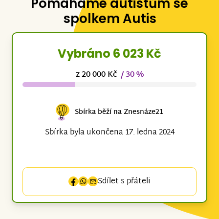
Pomáháme autistům se
spolkem Autis
Vybráno 6 023 Kč
z 20 000 Kč
/ 30 %
Sbírka běží na Znesnáze21
Sbírka byla ukončena 17. ledna 2024
Sdílet s přáteli