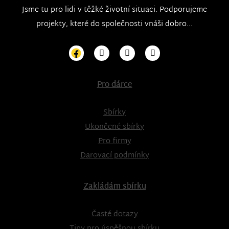
Jsme tu pro lidi v těžké životní situaci. Podporujeme
projekty, které do společnosti vnáši dobro...
Pro dárce
Sbírky
Ukončené sbírky
Pro firmy
Darovací podmínky
Zakládám sbírku
Časté dotazy
Tipy pro úspěšnou sbírku