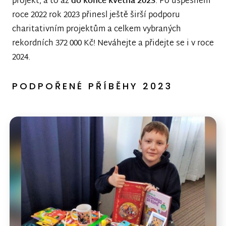
projekt, a to až
do konce května 2023
. Po úspěšném
roce 2022 rok 2023 přinesl ještě širší podporu
charitativním projektům a celkem vybraných
rekordních 372 000 Kč! Neváhejte a přidejte se i v roce
2024.
PODPOŘENÉ PŘÍBĚHY 2023