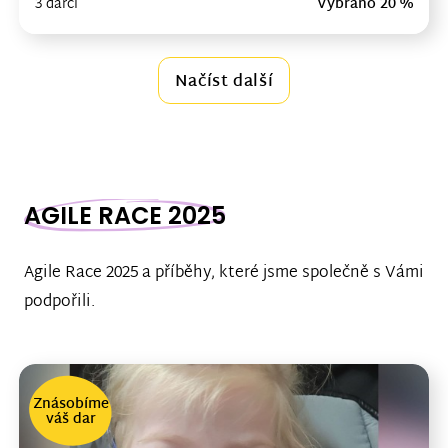
3 dárci
Vybráno 20 %
Načíst další
AGILE RACE 2025
Agile Race 2025 a příběhy, které jsme společně s Vámi
podpořili.
Znásobíme
váš dar