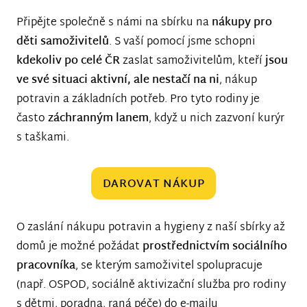
Připějte společně s námi na sbírku na
nákupy pro
děti samoživitelů
. S vaší pomocí jsme schopni
kdekoliv po celé ČR
zaslat samoživitelům, kteří
jsou
ve své situaci aktivní, ale nestačí na ni
, nákup
potravin a základních potřeb. Pro tyto rodiny je
často
záchranným lanem
, když u nich zazvoní kurýr
s taškami.
DAROVAT NÁKUP
O zaslání nákupu potravin a hygieny z naší sbírky až
domů je možné požádat
prostřednictvím sociálního
pracovníka
, se kterým samoživitel spolupracuje
(např. OSPOD, sociálně aktivizační služba pro rodiny
s dětmi, poradna, raná péče) do e-mailu