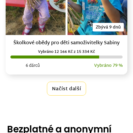
Zbývá 9 dnů
Školkové obědy pro děti samoživitelky Sabiny
Vybráno 12 166 Kč z 15 334 Kč
6 dárců
Vybráno 79 %
Načíst další
Bezplatné a anonymní