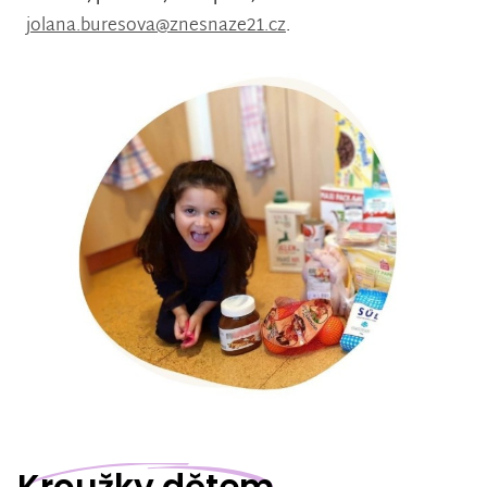
jolana.buresova@znesnaze21.cz
.