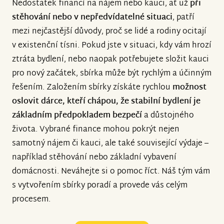
Nedostatek financí na nájem nebo kauci, ať už
při
stěhování nebo v nepředvídatelné situaci
, patří
mezi nejčastější důvody, proč se lidé a rodiny ocitají
v existenční tísni. Pokud jste v situaci, kdy vám hrozí
ztráta bydlení, nebo naopak potřebujete složit kauci
pro nový začátek, sbírka může být rychlým a účinným
řešením. Založením sbírky získáte rychlou
možnost
oslovit dárce, kteří chápou, že stabilní bydlení je
základním předpokladem bezpečí
a důstojného
života. Vybrané finance mohou pokrýt nejen
samotný nájem či kauci, ale také související výdaje –
například stěhování nebo základní vybavení
domácnosti. Neváhejte si o pomoc říct. Náš tým vám
s vytvořením sbírky poradí a provede vás celým
procesem.