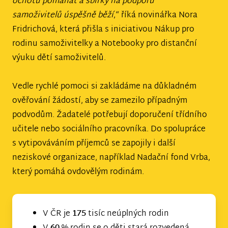
ochotu pomáhat a sbírky na podporu
samoživitelů úspěšně běží
,“ říká novinářka Nora
Fridrichová, která přišla s iniciativou Nákup pro
rodinu samoživitelky a Notebooky pro distanční
výuku dětí samoživitelů.
Vedle rychlé pomoci si zakládáme na důkladném
ověřování žádostí, aby se zamezilo případným
podvodům. Žadatelé potřebují doporučení třídního
učitele nebo sociálního pracovníka. Do spolupráce
s vytipováváním příjemců se zapojily i další
neziskové organizace, například Nadační fond Vrba,
který pomáhá ovdovělým rodinám.
V ČR je
175
tisíc neúplných rodin