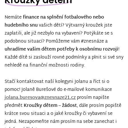
Kroužky dětem
Nemáte
finance na splnění fotbalového nebo
hudebního snu
vašich dětí? Výtvarný kroužek jste
zaplatili, ale již nezbylo na vybavení? Potýkáte se s
podobnou situací? Pomůžeme vám #znesnáze a
uhradíme vašim dětem potřeby k osobnímu rozvoji
!
Každé dítě si zaslouží rovné podmínky a plnit si své sny
nehledě na finanční možnosti rodiny.
Stačí kontaktovat naší kolegyni Jolanu a říct si o
pomoc! Jolaně Burešové do e-mailové komunikace
jolana.buresova@znesnaze21.cz
prosím napište
předmět
Kroužky dětem – žádost
, dále prosím popiště
krátce svou situaci a o jaké kroužky či vybavení se
jedná. Nezapomeňte nám prosím na sebe zanechat i