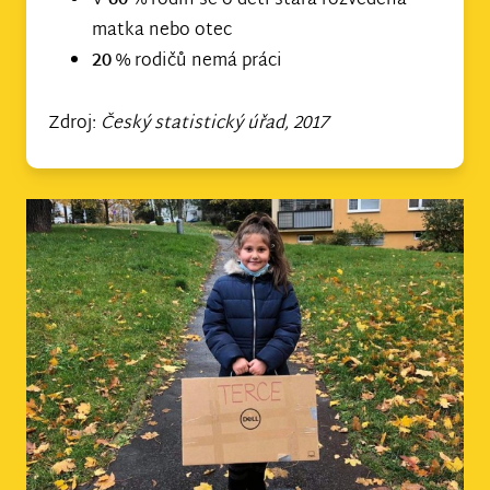
V
60
% rodin se o děti stará rozvedená
matka nebo otec
20
% rodičů nemá práci
Zdroj:
Český statistický úřad, 2017