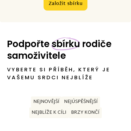
Založit sbírku
Podpořte
sbírku
rodiče
samoživitele
VYBERTE SI PŘÍBĚH, KTERÝ JE
VAŠEMU SRDCI NEJBLÍŽE
NEJNOVĚJŠÍ
NEJÚSPĚŠNĚJŠÍ
NEJBLÍŽE K CÍLI
BRZY KONČÍ