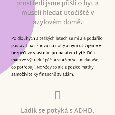
prostředí jsme přišli o byt a
museli hledat útočiště v
azylovém domě.
Po dlouhých a těžkých letech se mi ale podařilo
postavit nás znovu na nohy a
nyní už žijeme v
bezpečí ve vlastním pronajatém bytě
. Děti
mám ve výhradní péči a snažím se jim dát vše,
co potřebují. Ne vždy to ale z pozice matky
samoživitelky finančně zvládám.
Ládík se potýká s ADHD,