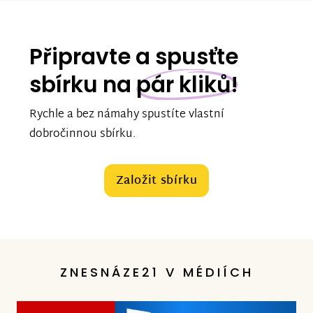
Připravte a spusťte
sbírku na
pár kliků!
Rychle a bez námahy spustíte vlastní
dobročinnou sbírku.
Založit sbírku
ZNESNÁZE21 V MÉDIÍCH