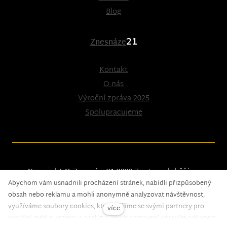
Blog
21
Znesnáze
Kontakt
O nás
Výroční zpráva 2025
Spolupracujeme
Copyright © Znesnáze21 2023
Tento web běží na
Abychom vám usnadnili procházení stránek, nabídli přizpůsobený
solidpixels.
obsah nebo reklamu a mohli anonymně analyzovat návštěvnost,
využíváme soubory cookies, které sdílíme se svými partnery pro
více
sociální média, inzerci a analýzu. Jejich nastavení upravíte odkazem