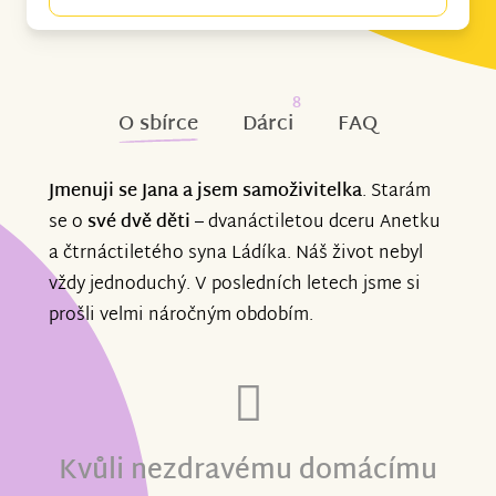
8
O sbírce
Dárci
FAQ
Jmenuji se Jana a
jsem samoživitelka
. Starám
se o
své dvě děti
– dvanáctiletou dceru Anetku
a čtrnáctiletého syna Ládíka. Náš život nebyl
vždy jednoduchý. V posledních letech jsme si
prošli velmi náročným obdobím.
Kvůli nezdravému domácímu