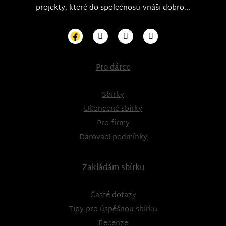
projekty, které do společnosti vnáši dobro...
Pro dárce
Sbírky
Ukončené sbírky
Pro firmy
Darovací podmínky
Zakládám sbírku
Časté dotazy
Tipy pro úspěšnou sbírku
Recenze