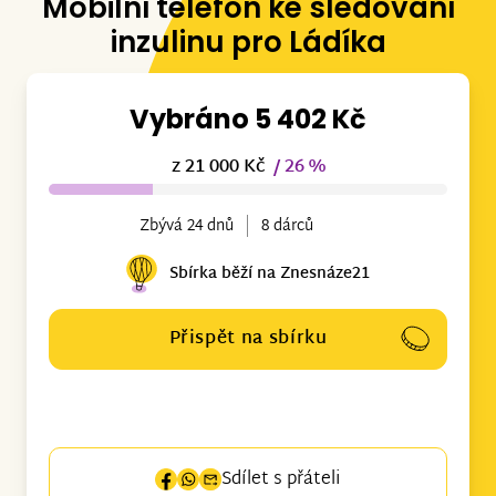
Mobilní telefon ke sledování
inzulinu pro Ládíka
Vybráno 5 402 Kč
z 21 000 Kč
/ 26 %
Zbývá 24 dnů
8 dárců
Sbírka běží na Znesnáze21
Přispět na sbírku
Sdílet s přáteli