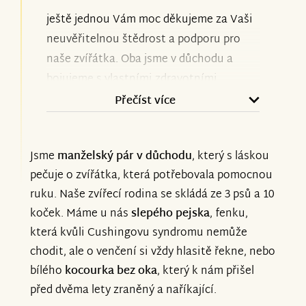
ještě jednou Vám moc děkujeme za Vaši
neuvěřitelnou štědrost a podporu pro
naše zvířátka. Oba jsme v důchodu a
bojujeme s vlastními zdravotními
problémy, takže bez Vaší podpory
Přečíst více
bychom na tom byli opravdu špatně.
Jsme
manželský pár v důchodu
, který s láskou
Okolnosti nás ale nutí žádat o pomoc
pečuje o zvířátka, která potřebovala pomocnou
znovu. Léčba nového kocourka Macka
ruku. Naše zvířecí rodina se skládá ze 3 psů a 10
nás teď v lednu stála z našich důchodů
koček. Máme u nás
slepého pejska
, fenku,
přes 7000 Kč, máme u nás chromou fenku
která kvůli Cushingovu syndromu nemůže
a slepého pejska, kteří také potřebují
chodit, ale o venčení si vždy hlasitě řekne, nebo
nákladnou léčbu, a ceny krmiva neustále
bílého
kocourka bez oka
, který k nám přišel
rostou. Víme, že situace je teď obtížná
před dvěma lety zraněný a naříkající.
pro všechny, ale moc Vás prosíme, pokud