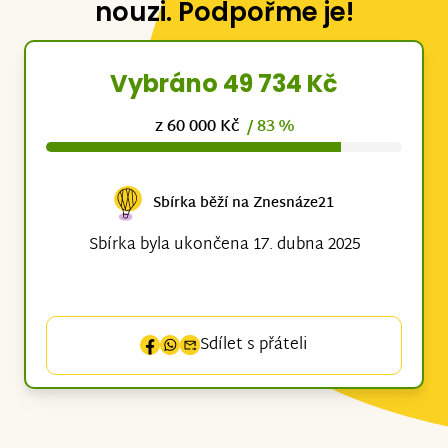
nouzi. Podpořme je!
Vybráno 49 734 Kč
z 60 000 Kč
/ 83 %
Sbírka běží na Znesnáze21
Sbírka byla ukončena 17. dubna 2025
Sdílet s přáteli