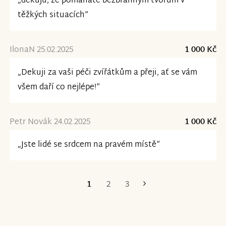
„děkuju, že pomáháte bezbranným tvorům v
těžkých situacích“
IlonaN 25.02.2025
1 000 Kč
„Dekuji za vaši péči zvířátkům a přeji, ať se vám
všem daří co nejlépe!“
Petr Novák 24.02.2025
1 000 Kč
„Jste lidé se srdcem na pravém místě“
1
2
3
Poslední