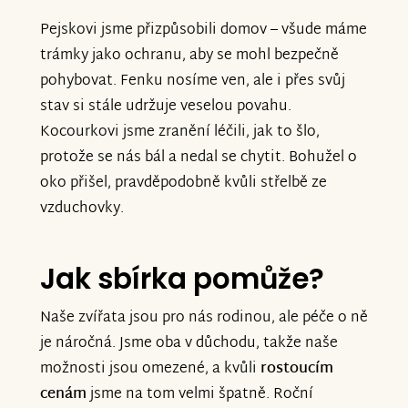
máte možnost, pomozte našim
Pejskovi jsme přizpůsobili domov – všude máme
nemocným zvířátkům žít důstojný život.
trámky jako ochranu, aby se mohl bezpečně
pohybovat. Fenku nosíme ven, ale i přes svůj
Nová sbírka:
stav si stále udržuje veselou povahu.
https://www.znesnaze21.cz/sbirka/kalinovi-
Kocourkovi jsme zranění léčili, jak to šlo,
opatruji-zviratka-v-nouzi-podporme-je
protože se nás bál a nedal se chytit. Bohužel o
oko přišel, pravděpodobně kvůli střelbě ze
Děkujeme všem, kteří nás podpoříte.
vzduchovky.
Vaše pomoc pro nás moc znamená a
neuvěřitelně si jí vážíme.
Jak sbírka pomůže?
S vděčností
Naše zvířata jsou pro nás rodinou, ale péče o ně
je náročná. Jsme oba v důchodu, takže naše
manžele Kalinovi
možnosti jsou omezené, a kvůli
rostoucím
cenám
jsme na tom velmi špatně. Roční