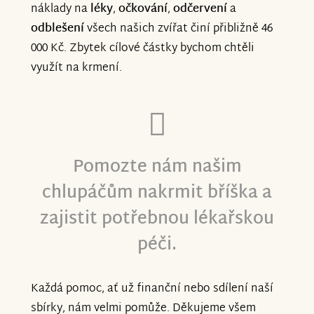
náklady na
léky
,
očkování
,
odčervení
a
odblešení
všech našich zvířat činí přibližně 46
000 Kč. Zbytek cílové částky bychom chtěli
využít na krmení.
Pomozte nám našim
chlupáčům nakrmit bříška a
zajistit potřebnou lékařskou
péči.
Každá pomoc, ať už finanční nebo sdílení naší
sbírky, nám velmi pomůže. Děkujeme všem