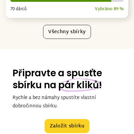
70 dárců
Vybráno 89 %
Všechny sbírky
Připravte a spusťte
sbírku na
pár kliků!
Rychle a bez námahy spustíte vlastní
dobročinnou sbírku.
Založit sbírku