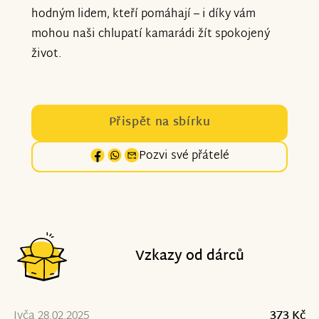
hodným lidem, kteří pomáhají – i díky vám
mohou naši chlupatí kamarádi žít spokojený
život.
Přispět na sbírku
Pozvi své přátelé
Vzkazy od dárců
Ivča 28.02.2025
373 Kč