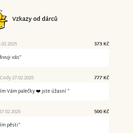
Vzkazy od dárců
8.02.2025
373 Kč
ivuji vás“
 Cody 27.02.2025
777 Kč
ím Vám palečky ❤️ jste úžasní “
27.02.2025
500 Kč
ím pěsti“