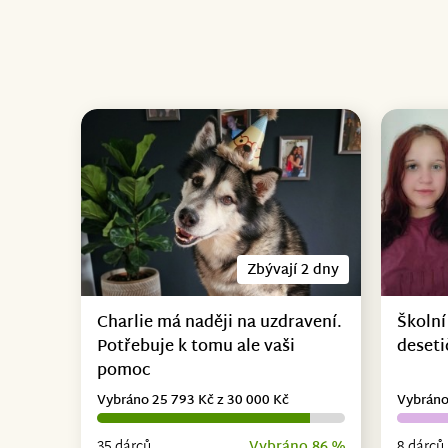
Zbývají 2 dny
Charlie má naději na uzdravení.
Školní
Potřebuje k tomu ale vaši
deseti
pomoc
Vybráno 25 793 Kč z 30 000 Kč
Vybráno
35 dárců
Vybráno 86 %
8 dárců