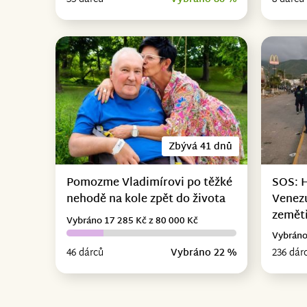
Zbývá 41 dnů
Pomozme Vladimírovi po těžké
SOS: 
nehodě na kole zpět do života
Venez
zemět
Vybráno 17 285 Kč z 80 000 Kč
Vybráno
46 dárců
Vybráno 22 %
236 dár