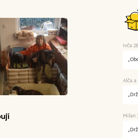
Ivča 2
„Obd
Alča a
„Drž
ují
Milan 
„Drž