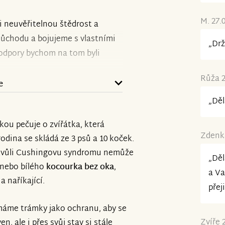
M. 27.
 neuvěřitelnou štědrost a
důchodu a bojujeme s vlastními
„Drž
podpory bychom na tom byli
Růža 2
e
znovu. Léčba nového kocourka
„Děl
ůchodů přes 7000 Kč, máme u nás
áskou pečuje o zvířátka, která
také potřebují nákladnou léčbu,
Zdenka
dina se skládá ze 3 psů a 10 koček.
 situace je teď obtížná pro
á kvůli Cushingovu syndromu nemůže
máte možnost, pomozte našim
„Děl
, nebo bílého
kocourka bez oka
,
.
a Va
a naříkající.
přeji
sbirka/kalinovi-opatruji-
 máme trámky jako ochranu, aby se
Zvíře 
 ale i přes svůj stav si stále