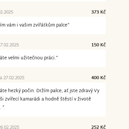
02.2025
373 Kč
ím vám i vašim zvířátkům palce“
7.02.2025
150 Kč
áte velmi užitečnou práci.“
 27.02.2025
400 Kč
áte hezký počin. Držím palce, ať jste zdravý Vy
ši zvířecí kamarádi a hodně štěstí v životě
. “
26.02.2025
252 Kč