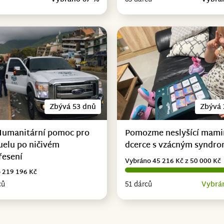
Zbývá 53 dnů
Zbývá 
Humanitární pomoc pro
Pomozme neslyšící mami
uelu po ničivém
dcerce s vzácným syndr
řesení
Vybráno 45 216 Kč z 50 000 Kč
 219 196 Kč
ců
51 dárců
Vybrá