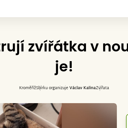
rují zvířátka v n
je!
Kroměříž
Sbírku organizuje
Václav Kalina
Zvířata