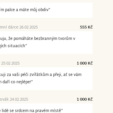
ím palce a máte můj obdiv“
ní dárce 26.02.2025
555 Kč
kuju, že pomáháte bezbranným tvorům v
ých situacích“
 25.02.2025
1 000 Kč
uji za vaši péči zvířátkům a přeji, ať se vám
 daří co nejlépe!“
ovák 24.02.2025
1 000 Kč
e lidé se srdcem na pravém místě“