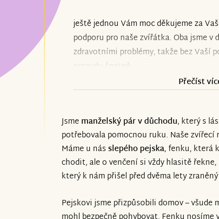
ještě jednou Vám moc děkujeme za Vaši
podporu pro naše zvířátka. Oba jsme v 
zdravotními problémy, takže bez Vaší 
opravdu špatně.
Přečíst víc
Okolnosti nás ale nutí žádat o pomoc 
Macka nás teď v lednu stála z našich d
Jsme
manželský pár v důchodu
, který s l
chromou fenku a slepého pejska, kteří 
potřebovala pomocnou ruku. Naše zvířecí ro
a ceny krmiva neustále rostou. Víme, že
Máme u nás
slepého pejska
, fenku, kter
všechny, ale moc Vás prosíme, pokud 
chodit, ale o venčení si vždy hlasitě řekne
nemocným zvířátkům žít důstojný život
který k nám přišel před dvěma lety zraněný 
Nová sbírka:
https://www.znesnaze21.cz/
Pejskovi jsme přizpůsobili domov – všude
zviratka-v-nouzi-podporme-je
mohl bezpečně pohybovat. Fenku nosíme ven,