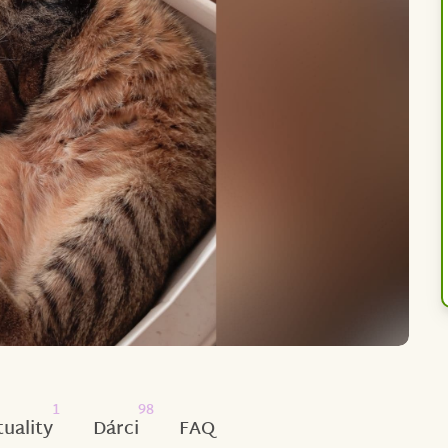
1
98
tuality
Dárci
FAQ