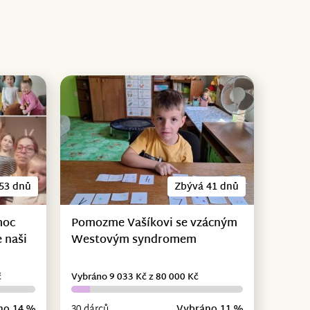
53 dnů
Zbývá 41 dnů
moc
Pomozme Vašíkovi se vzácným
 naši
Westovým syndromem
č
Vybráno 9 033 Kč z 80 000 Kč
no 14 %
30 dárců
Vybráno 11 %