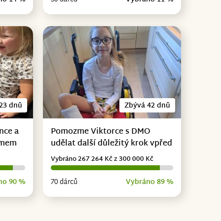
23 dnů
Zbývá 42 dnů
nce a
Pomozme Viktorce s DMO
omem
udělat další důležitý krok vpřed
Vybráno 267 264 Kč z 300 000 Kč
no 90 %
70 dárců
Vybráno 89 %