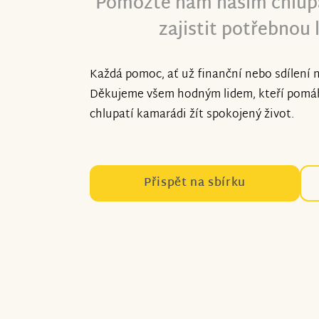
Pomozte nám našim chlupá
zajistit potřebnou 
Každá pomoc, ať už finanční nebo sdílení 
Děkujeme všem hodným lidem, kteří pomáh
chlupatí kamarádi žít spokojený život.
Přispět na sbírku