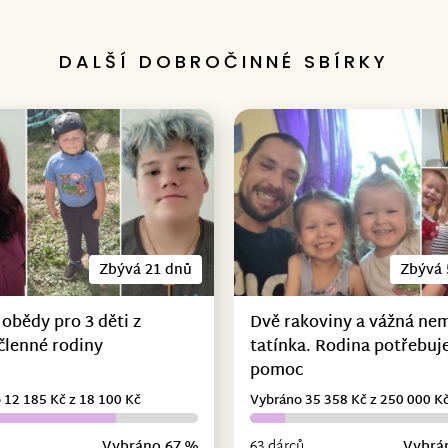
DALŠÍ DOBROČINNÉ SBÍRKY
Zbývá 21 dnů
Zbývá 
 obědy pro 3 děti z
Dvě rakoviny a vážná ne
členné rodiny
tatínka. Rodina potřebuje
pomoc
 12 185 Kč z 18 100 Kč
Vybráno 35 358 Kč z 250 000 K
Vybráno 67 %
63 dárců
Vybrá