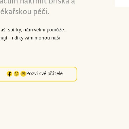
čům nakrmit bříška a
lékařskou péči.
naší sbírky, nám velmi pomůže.
ají – i díky vám mohou naši
Pozvi své přátelé