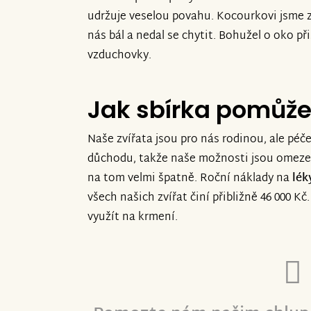
udržuje veselou povahu. Kocourkovi jsme zra
Děkujeme všem, kteří nás podpoříte. 
nás bál a nedal se chytit. Bohužel o oko př
a neuvěřitelně si jí vážíme.
vzduchovky.
S vděčností
Jak sbírka pomůž
manžele Kalinovi
Naše zvířata jsou pro nás rodinou, ale péče
důchodu, takže naše možnosti jsou omezen
na tom velmi špatně. Roční náklady na
lék
všech našich zvířat činí přibližně 46 000 K
využít na krmení.