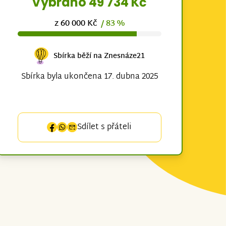
Vybráno 49 734 Kč
z 60 000 Kč
/ 83 %
Sbírka běží na Znesnáze21
Sbírka byla ukončena 17. dubna 2025
Sdílet s přáteli