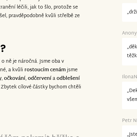
nění léčili, jak to šlo, protože se
Vaše pomoc pro nás moc znamená
„drž
išel, pravděpodobně kvůli střelbě ze
Anonym
e?
„dě
těžk
 o ně je náročná. Jsme oba v
é, a kvůli
rostoucím cenám
jsme
IlonaN
y
,
očkování
,
odčervení
a
odblešení
č. Zbytek cílové částky bychom chtěli
„Dek
všem
Petr N
„Jst