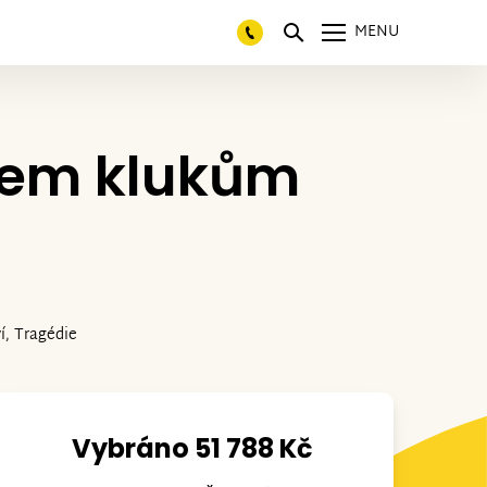
MENU
řem klukům
í, Tragédie
Vybráno 51 788 Kč