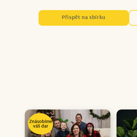
Přispět na sbírku
Znásobíme
váš dar