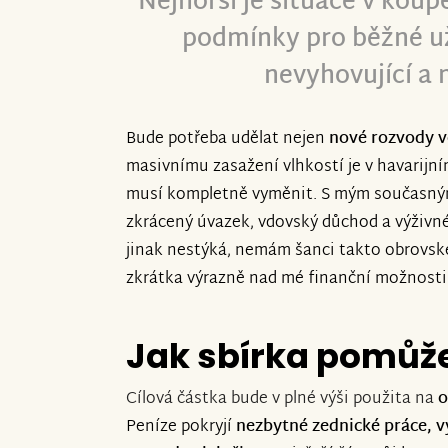
Nejhorší je situace v koup
podmínky pro běžné už
nevyhovující a 
Bude potřeba udělat nejen
nové rozvody v
masivnímu zasažení vlhkostí je v havarijním
musí kompletně vyměnit. S mým současným 
zkrácený úvazek, vdovský důchod a výživné 
jinak nestýká, nemám šanci takto obrovsk
zkrátka výrazně nad mé finanční možnosti
Jak sbírka pomůž
Cílová částka bude v plné výši použita na
o
Peníze pokryjí
nezbytné zednické práce, 