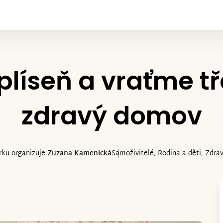
plíseň a vraťme t
zdravý domov
rku organizuje
Zuzana Kamenická
Samoživitelé, Rodina a děti, Zdrav