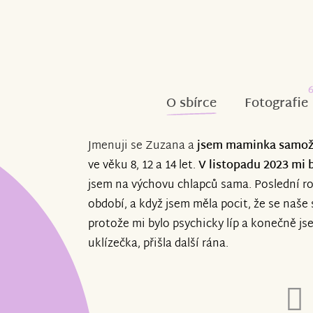
O sbírce
Fotografie
Jmenuji se Zuzana a
jsem maminka samoži
ve věku 8, 12 a 14 let.
V listopadu 2023 mi 
jsem na výchovu chlapců sama. Poslední r
období, a když jsem měla pocit, že se naše 
protože mi bylo psychicky líp a konečně js
uklízečka, přišla další rána.