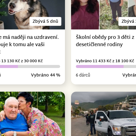
Zbývá 5 dnů
Zbývá 
e má naději na uzdravení.
Školní obědy pro 3 děti z
uje k tomu ale vaši
desetičlenné rodiny
c
 13 130 Kč z 30 000 Kč
Vybráno 11 433 Kč z 18 100 Kč
ů
Vybráno 44 %
6 dárců
Vybrá