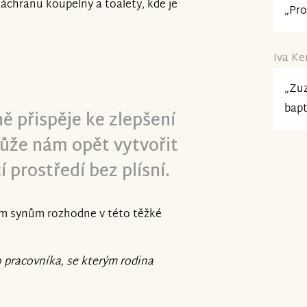
záchranu koupelny a toalety, kde je
„Pro
Iva Ke
„Zuz
bapt
přispěje ke zlepšení
ůže nám opět vytvořit
prostředí bez plísní.
ým synům rozhodne v této těžké
o pracovníka, se kterým rodina