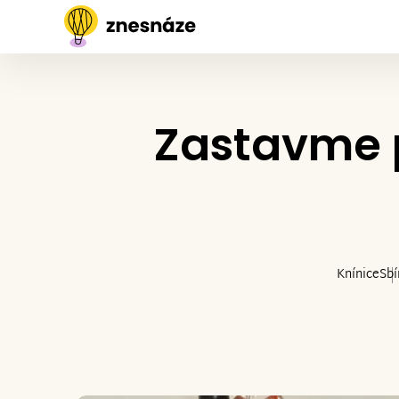
Zastavme 
Knínice
Sbí