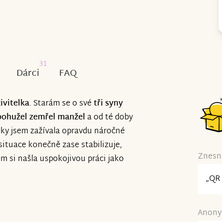
6
31
Dárci
FAQ
vitelka
. Starám se o své
tři syny
bohužel zemřel manžel
a od té doby
oky jsem zažívala opravdu náročné
situace konečně zase stabilizuje,
Znesná
em si našla uspokojivou práci jako
„QR 
Anonym