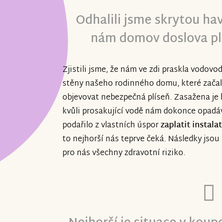
Odhalili jsme skrytou hav
nám domov doslova ple
Zjistili jsme, že nám ve zdi praskla vodovo
stěny našeho rodinného domu, které začaly
objevovat nebezpečná plíseň. Zasažena je k
kvůli prosakující vodě nám dokonce opadá
podařilo z vlastních úspor
zaplatit instal
to nejhorší nás teprve čeká. Následky jsou 
pro nás všechny zdravotní riziko.