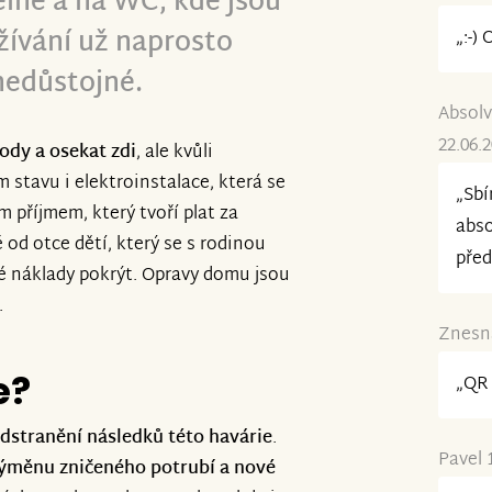
elně a na WC, kde jsou
ívání už naprosto
„:-) 
nedůstojné.
Absolv
22.06.
ody a osekat zdi
, ale kvůli
 stavu i elektroinstalace, která se
„Sbí
příjmem, který tvoří plat za
abso
od otce dětí, který se s rodinou
před
é náklady pokrýt. Opravy domu jsou
.
Znesná
e?
„QR 
dstranění následků této havárie
.
Pavel 
výměnu zničeného potrubí a nové