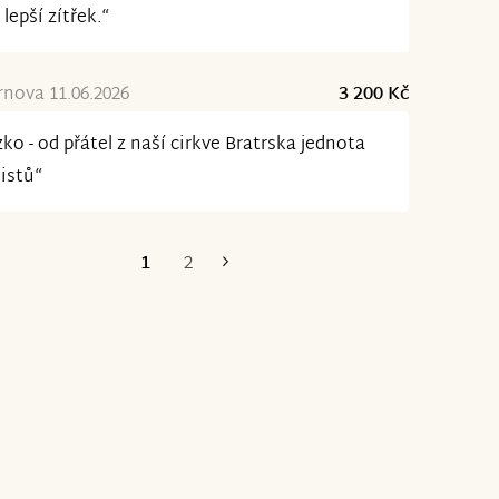
 lepší zítřek.“
rnova 11.06.2026
3 200 Kč
ko - od přátel z naší cirkve Bratrska jednota
istů“
1
2
Poslední