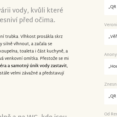
„QR 
árii vody, kvůli které
sniví před očima.
Veroni
„Věř
dní trubka. Vlhkost prosákla skrz
 silně vlhnout, a začala se
oupelna, toaleta i část kuchyně, a
Anonym
vá venkovní omítka. Přestože se mi
atéra a samotný únik vody zastavit
,
„Hod
stále velmi závažné a představují
Znesná
„QR 
Od Ren