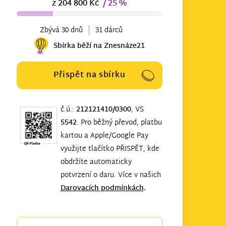
z 204 800 Kč
/ 25 %
Zbývá 30 dnů
31 dárců
Sbírka běží na Znesnáze21
Přispět na sbírku
č.ú.:
212121410/0300
, VS
5542
. Pro běžný převod, platbu
kartou a Apple/Google Pay
využijte tlačítko PŘISPĚT, kde
obdržíte automaticky
potvrzení o daru. Více v našich
Darovacích podmínkách
.