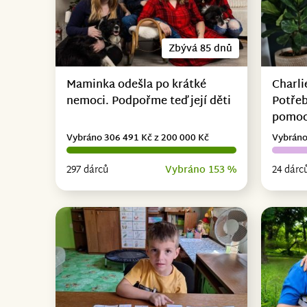
Zbývá 85 dnů
Maminka odešla po krátké
Charli
nemoci. Podpořme teď její děti
Potřeb
pomo
Vybráno 306 491 Kč z 200 000 Kč
Vybráno
297 dárců
Vybráno 153 %
24 dárc