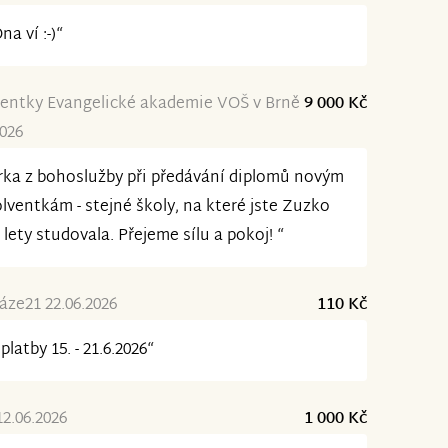
Ona ví :-)“
entky Evangelické akademie VOŠ v Brně
9 000 Kč
2026
rka z bohoslužby při předávání diplomů novým
lventkám - stejné školy, na které jste Zuzko
 lety studovala. Přejeme sílu a pokoj! “
ze21 22.06.2026
110 Kč
platby 15. - 21.6.2026“
12.06.2026
1 000 Kč