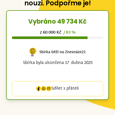
nouzi. Podpořme je!
Vybráno 49 734 Kč
z 60 000 Kč
/ 83 %
Sbírka běží na Znesnáze21
Sbírka byla ukončena 17. dubna 2025
Sdílet s přáteli