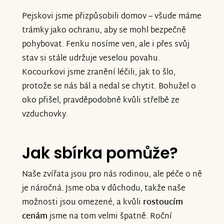
máte možnost, pomozte našim
Pejskovi jsme přizpůsobili domov – všude máme
nemocným zvířátkům žít důstojný život.
trámky jako ochranu, aby se mohl bezpečně
pohybovat. Fenku nosíme ven, ale i přes svůj
Nová sbírka:
stav si stále udržuje veselou povahu.
https://www.znesnaze21.cz/sbirka/kalinovi-
Kocourkovi jsme zranění léčili, jak to šlo,
opatruji-zviratka-v-nouzi-podporme-je
protože se nás bál a nedal se chytit. Bohužel o
oko přišel, pravděpodobně kvůli střelbě ze
Děkujeme všem, kteří nás podpoříte.
vzduchovky.
Vaše pomoc pro nás moc znamená a
neuvěřitelně si jí vážíme.
Jak sbírka pomůže?
S vděčností
Naše zvířata jsou pro nás rodinou, ale péče o ně
je náročná. Jsme oba v důchodu, takže naše
manžele Kalinovi
možnosti jsou omezené, a kvůli
rostoucím
cenám
jsme na tom velmi špatně. Roční