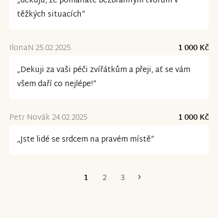
„děkuju, že pomáháte bezbranným tvorům v
těžkých situacích“
IlonaN 25.02.2025
1 000 Kč
„Dekuji za vaši péči zvířátkům a přeji, ať se vám
všem daří co nejlépe!“
Petr Novák 24.02.2025
1 000 Kč
„Jste lidé se srdcem na pravém místě“
1
2
3
Poslední