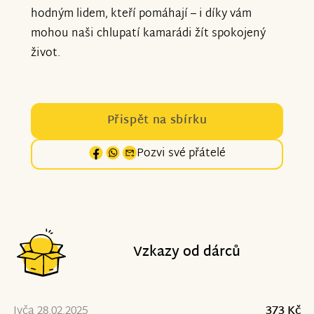
hodným lidem, kteří pomáhají – i díky vám
mohou naši chlupatí kamarádi žít spokojený
život.
Přispět na sbírku
Pozvi své přátelé
Vzkazy od dárců
Ivča 28.02.2025
373 Kč