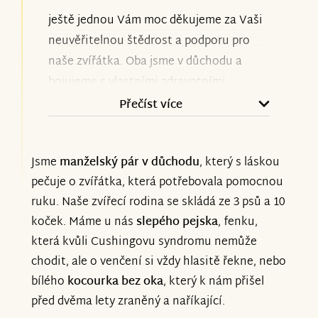
ještě jednou Vám moc děkujeme za Vaši
neuvěřitelnou štědrost a podporu pro
naše zvířátka. Oba jsme v důchodu a
bojujeme s vlastními zdravotními
problémy, takže bez Vaší podpory
Přečíst více
bychom na tom byli opravdu špatně.
Jsme
manželský pár v důchodu
, který s láskou
Okolnosti nás ale nutí žádat o pomoc
pečuje o zvířátka, která potřebovala pomocnou
znovu. Léčba nového kocourka Macka
ruku. Naše zvířecí rodina se skládá ze 3 psů a 10
nás teď v lednu stála z našich důchodů
koček. Máme u nás
slepého pejska
, fenku,
přes 7000 Kč, máme u nás chromou fenku
která kvůli Cushingovu syndromu nemůže
a slepého pejska, kteří také potřebují
chodit, ale o venčení si vždy hlasitě řekne, nebo
nákladnou léčbu, a ceny krmiva neustále
bílého
kocourka bez oka
, který k nám přišel
rostou. Víme, že situace je teď obtížná
před dvěma lety zraněný a naříkající.
pro všechny, ale moc Vás prosíme, pokud