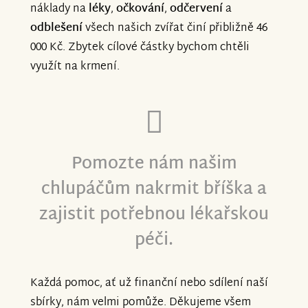
náklady na
léky
,
očkování
,
odčervení
a
odblešení
všech našich zvířat činí přibližně 46
000 Kč. Zbytek cílové částky bychom chtěli
využít na krmení.
Pomozte nám našim
chlupáčům nakrmit bříška a
zajistit potřebnou lékařskou
péči.
Každá pomoc, ať už finanční nebo sdílení naší
sbírky, nám velmi pomůže. Děkujeme všem