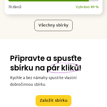
70 dárců
Vybráno 89 %
Všechny sbírky
Připravte a spusťte
sbírku na
pár kliků!
Rychle a bez námahy spustíte vlastní
dobročinnou sbírku.
Založit sbírku