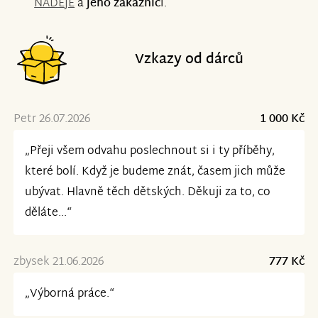
NADĚJE
a
jeho zákazníc
i.
Vzkazy od dárců
Petr 26.07.2026
1 000 Kč
„Přeji všem odvahu poslechnout si i ty příběhy,
které bolí. Když je budeme znát, časem jich může
ubývat. Hlavně těch dětských. Děkuji za to, co
děláte...“
zbysek 21.06.2026
777 Kč
„Výborná práce.“