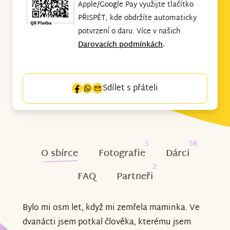
Apple/Google Pay využijte tlačítko
PŘISPĚT, kde obdržíte automaticky
potvrzení o daru. Více v našich
Darovacích podmínkách
.
Sdílet s přáteli
5
58
O sbírce
Fotografie
Dárci
2
FAQ
Partneři
Bylo mi osm let, když mi zemřela maminka. Ve
dvanácti jsem potkal člověka, kterému jsem