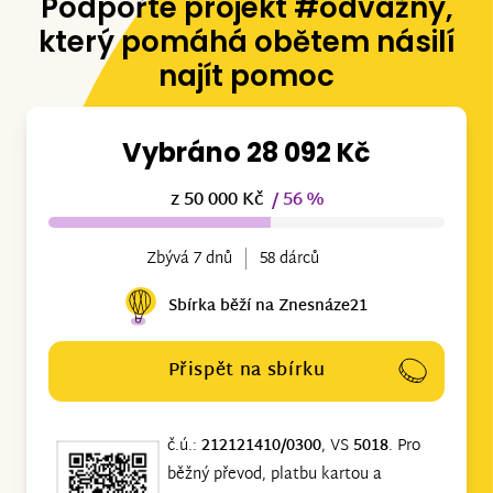
Podpořte projekt #odvážný,
který pomáhá obětem násilí
najít pomoc
Vybráno 28 092 Kč
z 50 000 Kč
/ 56 %
Zbývá 7 dnů
58 dárců
Sbírka běží na Znesnáze21
Přispět na sbírku
č.ú.:
212121410/0300
, VS
5018
. Pro
běžný převod, platbu kartou a