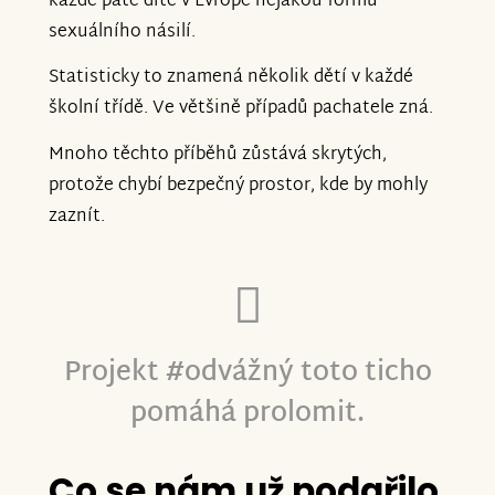
každé páté dítě v Evropě nějakou formu
sexuálního násilí.
Statisticky to znamená několik dětí v každé
školní třídě. Ve většině případů pachatele zná.
Mnoho těchto příběhů zůstává skrytých,
protože chybí bezpečný prostor, kde by mohly
zaznít.
Projekt #odvážný toto ticho
pomáhá prolomit.
Co se nám už podařilo