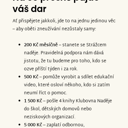
váš dar
Ať přispějete jakkoli, jde to na jednu jedinou věc
– aby oběti zneužívání nezůstaly samy:
200 Kč měsíčně
– stanete se Strážcem
naděje. Pravidelná podpora nám dává
jistotu, že tu budeme pro toho, kdo se
ozve příští týden i za rok.
500 Kč
– pomůže vyrobit a sdílet edukační
video, které osloví někoho, kdo si zatím
neumí říct o pomoc.
1 500 Kč
– pošle 4 knihy Klubovna Naděje
do škol, dětských domovů nebo
neziskových organizací.
5 000 Kč
– zaplatí odbornou,