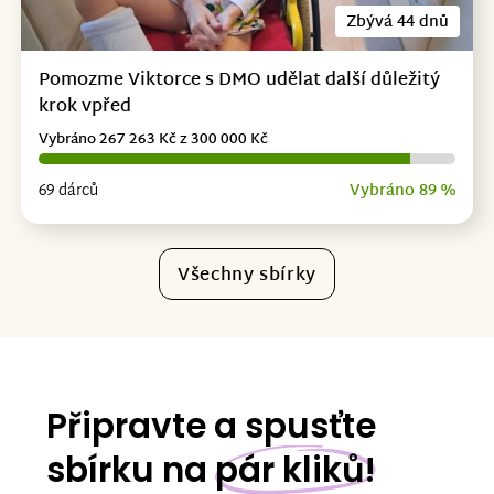
Zbývá 44 dnů
Pomozme Viktorce s DMO udělat další důležitý
krok vpřed
Vybráno 267 263 Kč z 300 000 Kč
69 dárců
Vybráno 89 %
Všechny sbírky
Připravte a spusťte
sbírku na
pár kliků!