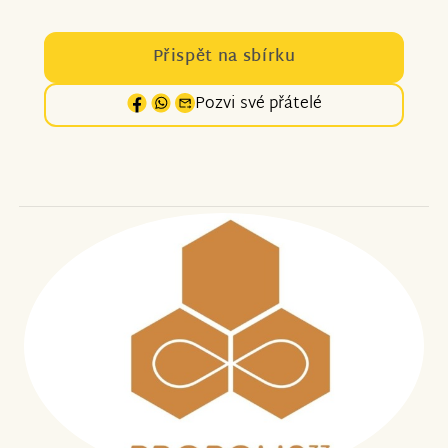
Přispět na sbírku
Pozvi své přátelé