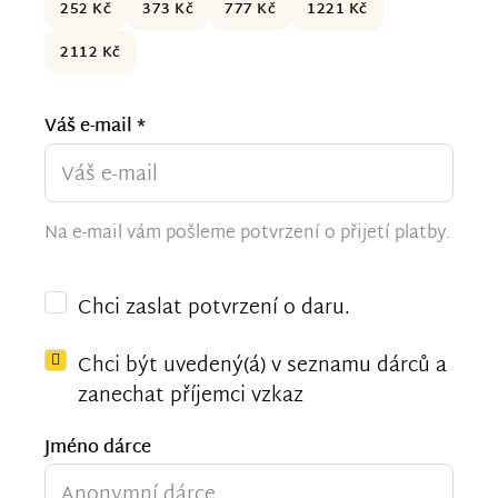
252 Kč
373 Kč
777 Kč
1221 Kč
2112 Kč
Váš e-mail *
Na e-mail vám pošleme potvrzení o přijetí platby.
Chci zaslat potvrzení o daru.
Chci být uvedený(á) v seznamu dárců a
zanechat příjemci vzkaz
Jméno dárce