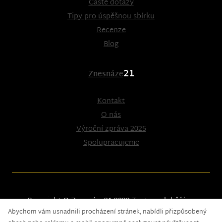
Časté dotazy
Tipy pro úspěšnou sbírku
Recenze
Blog
21
Znesnáze
Kontakt
O nás
Výroční zpráva 2025
Spolupracujeme
Copyright © Znesnáze21 2023
Tento web běží na
Abychom vám usnadnili procházení stránek, nabídli přizpůsobený
solidpixels.