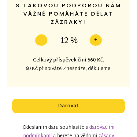
S TAKOVOU PODPOROU NÁM
VÁŽNĚ POMÁHÁTE DĚLAT
ZÁZRAKY!
12 %
-
+
Celkový příspěvek činí
560 Kč
.
60 Kč
přispíváte Znesnáze, děkujeme.
Darovat
Odesláním daru souhlasíte s
darovacími
podmínkami
a berete na vědomí
zásady