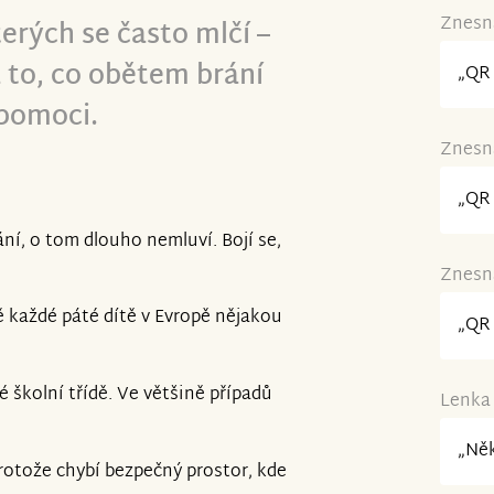
Znesná
erých se často mlčí –
 to, co obětem brání
„QR 
 pomoci.
Znesná
„QR 
ání, o tom dlouho nemluví. Bojí se,
Znesná
ě každé páté dítě v Evropě nějakou
„QR 
 školní třídě. Ve většině případů
Lenka 
„Něk
rotože chybí bezpečný prostor, kde