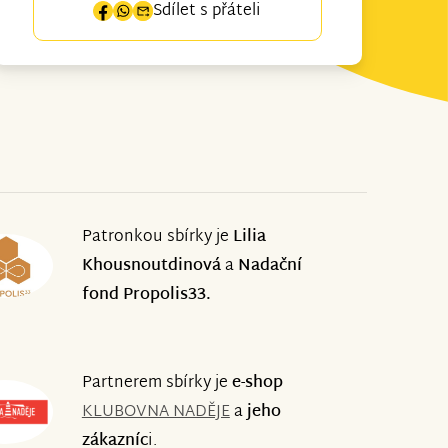
Sdílet s přáteli
Patronkou sbírky je
Lilia
Khousnoutdinová
a
Nadační
fond Propolis33.
Partnerem sbírky je
e-shop
KLUBOVNA NADĚJE
a
jeho
zákazníc
i.