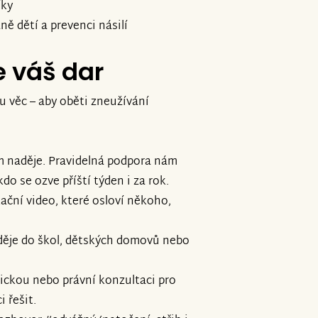
íky
ně dětí a prevenci násilí
e váš dar
ou věc – aby oběti zneužívání
m naděje. Pravidelná podpora nám
do se ozve příští týden i za rok.
ační video, které osloví někoho,
děje do škol, dětských domovů nebo
ickou nebo právní konzultaci pro
i řešit.