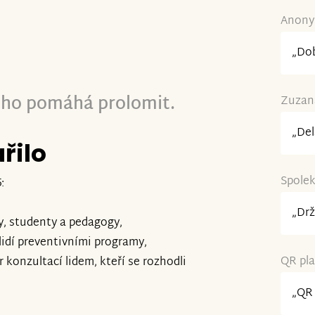
Anonym
„Dob
cho pomáhá prolomit.
Zuzana
„Del
řilo
Spolek
:
„Drž
y, studenty a pedagogy,
 lidí preventivními programy,
QR pla
 konzultací lidem, kteří se rozhodli
„QR 