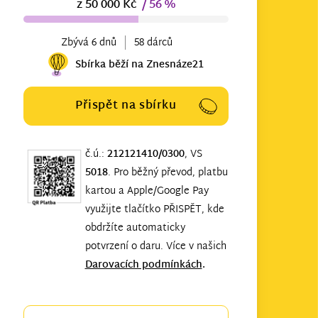
z 50 000 Kč
/ 56 %
Zbývá 6 dnů
58 dárců
Sbírka běží na Znesnáze21
Přispět na sbírku
č.ú.:
212121410/0300
, VS
5018
. Pro běžný převod, platbu
kartou a Apple/Google Pay
využijte tlačítko PŘISPĚT, kde
obdržíte automaticky
potvrzení o daru. Více v našich
Darovacích podmínkách
.