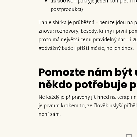
10 000 Kč
– pokryje jeden kompletní r
postprodukci).
Tahle sbírka je průběžná – peníze jdou na 
znovu: rozhovory, besedy, knihy i první po
proto má největší cenu pravidelný dar – i 20
#odvážný bude i příští měsíc, ne jen dnes.
Pomozte nám být u
někdo potřebuje 
Ne každý je připravený jít hned na terapii
je prvním krokem to, že člověk uslyší příbě
není sám.