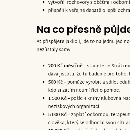
vytvořili rozhovory s oběťmi i odborn
přispěli k veřejné debatě o lepší ochra
Na co přesně půjd
Ať přispějete jakkoli, jde to na jednu jedin
nezůstaly samy:
200 Kč měsíčně
– stanete se Strážce
dává jistotu, že tu budeme pro toho, k
500 Kč
– pomůže vyrobit a sdílet eduk
kdo si zatím neumí říct o pomoc.
1 500 Kč
– pošle 4 knihy Klubovna Na
neziskových organizací.
5 000 Kč
– zaplatí odbornou, terapeut
člověka, který se odhodlal svou situac