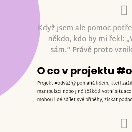
Když jsem ale pomoc potřeb
někdo, kdo by mi řekl: „
sám.“ Právě proto vzni
O co v projektu #
Projekt #odvážný pomáhá lidem, kteří zažili
manipulaci nebo jiné těžké životní situace
mohou lidé sdílet své příběhy, získat podp