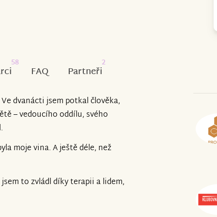
58
2
rci
FAQ
Partneři
 Ve dvanácti jsem potkal člověka,
větě – vedoucího oddílu, svého
.
yla moje vina. A ještě déle, než
jsem to zvládl díky terapii a lidem,