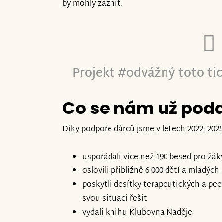
by mohly zaznít.
Projekt #odvážný toto ti
Co se nám už poda
Díky podpoře dárců jsme v letech 2022–2025
uspořádali více než 190 besed pro žák
oslovili přibližně 6 000 dětí a mladých
poskytli desítky terapeutických a peer
svou situaci řešit
vydali knihu Klubovna Naděje