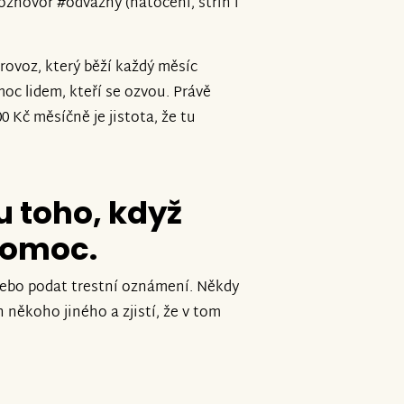
ozhovor #odvážný (natočení, střih i
provoz, který běží každý měsíc
moc lidem, kteří se ozvou. Právě
0 Kč měsíčně je jistota, že tu
 toho, když
pomoc.
 nebo podat trestní oznámení. Někdy
h někoho jiného a zjistí, že v tom