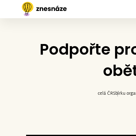
Podpořte pr
obět
celá ČR
Sbírku orga