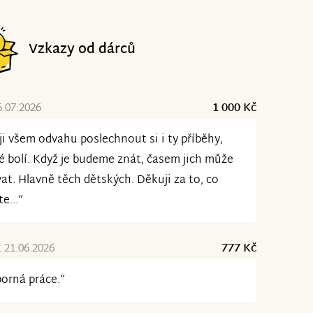
Vzkazy od dárců
6.07.2026
1 000 Kč
ji všem odvahu poslechnout si i ty příběhy,
é bolí. Když je budeme znát, časem jich může
at. Hlavně těch dětských. Děkuji za to, co
te...“
 21.06.2026
777 Kč
orná práce.“