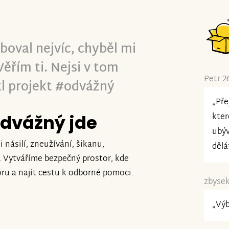
oval nejvíc, chyběl mi
Věřím ti. Nejsi v tom
Petr 2
kl projekt #odvážný
„Pře
kter
odvážný jde
ubýv
 násilí, zneužívání, šikanu,
dělá
. Vytváříme bezpečný prostor, kde
oru a najít cestu k odborné pomoci.
zbysek
„Výb