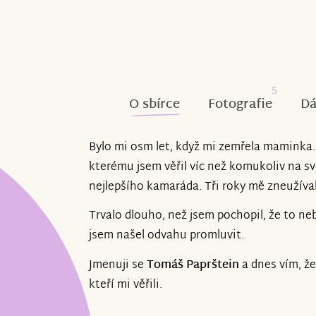
5
O sbírce
Fotografie
Dá
Bylo mi osm let, když mi zemřela maminka.
kterému jsem věřil víc než komukoliv na s
nejlepšího kamaráda. Tři roky mě zneužíval
Trvalo dlouho, než jsem pochopil, že to neb
jsem našel odvahu promluvit.
Jmenuji se
Tomáš Paprštein
a dnes vím, že 
kteří mi věřili.