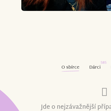
585
O sbírce
Dárci
Jde o nejzávažnější příp