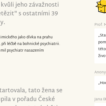
kvůli jeho závažnosti
tězit" s ostatními 39
y.
Prof. 
„Sta
Cimického jako dívka na prahu
pom
při léčbě na bohnické psychiatrii.
této
lumil psychiatr nasazením
živo
Anonym
„Hod
tartovala, tato žena se
pila v pořadu České
Jana 0