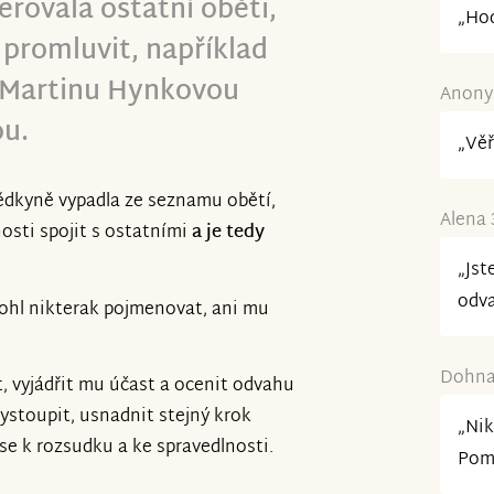
erovala ostatní oběti,
„Hod
 promluvit, například
 Martinu Hynkovou
Anonym
u.
„Vě
vědkyně vypadla ze seznamu obětí,
Alena 
nosti spojit s ostatními
a je tedy
„Jst
odv
ohl nikterak pojmenovat, ani mu
Dohnal
t, vyjádřit mu účast a ocenit odvahu
ystoupit, usnadnit stejný krok
„Nik
e k rozsudku a ke spravedlnosti.
Pomo