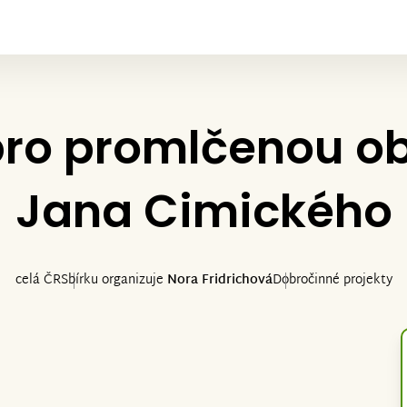
ro promlčenou ob
Jana Cimického
celá ČR
Sbírku organizuje
Nora Fridrichová
Dobročinné projekty