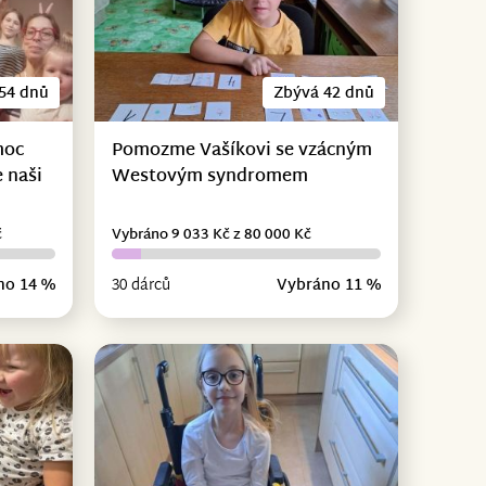
54 dnů
Zbývá 42 dnů
moc
Pomozme Vašíkovi se vzácným
 naši
Westovým syndromem
č
Vybráno 9 033 Kč z 80 000 Kč
no 14 %
30 dárců
Vybráno 11 %