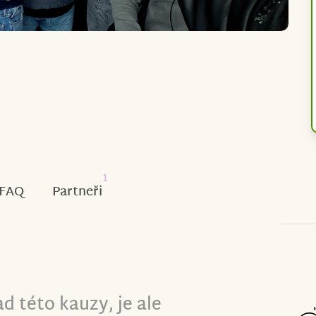
1
FAQ
Partneři
ad této kauzy, je ale