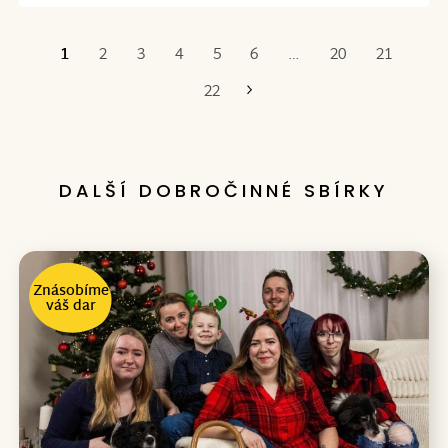
1
2
3
4
5
6
…
20
21
Poslední
22
DALŠÍ DOBROČINNÉ SBÍRKY
Znásobíme
váš dar