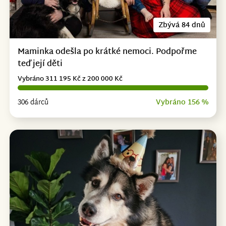
Zbývá 84 dnů
Maminka odešla po krátké nemoci. Podpořme
teď její děti
Vybráno 311 195 Kč z 200 000 Kč
306 dárců
Vybráno 156 %