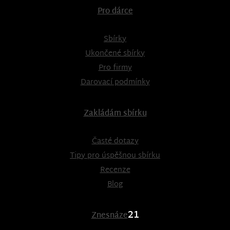
Pro dárce
Sbírky
Ukončené sbírky
Pro firmy
Darovací podmínky
Zakládám sbírku
Časté dotazy
Tipy pro úspěšnou sbírku
Recenze
Blog
21
Znesnáze