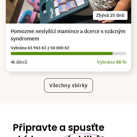
Zbývá 25 dnů
Pomozme neslyšící mamince a dcerce s vzácným
syndromem
Vybráno 43 943 Kč z 50 000 Kč
46 dárců
Vybráno 88 %
Všechny sbírky
Připravte a spusťte