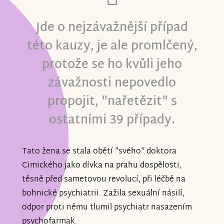
Jde o nejzávažnější případ
této kauzy, je ale promlčený,
protože se ho kvůli jeho
závažnosti nepovedlo
propojit, "nařetězit" s
ostatními 39 případy.
Tato žena se stala obětí "svého" doktora
Cimického jako dívka na prahu dospělosti,
těsně před sametovou revolucí, při léčbě na
bohnické psychiatrii. Zažila sexuální násilí,
odpor proti němu tlumil psychiatr nasazením
psychofarmak.