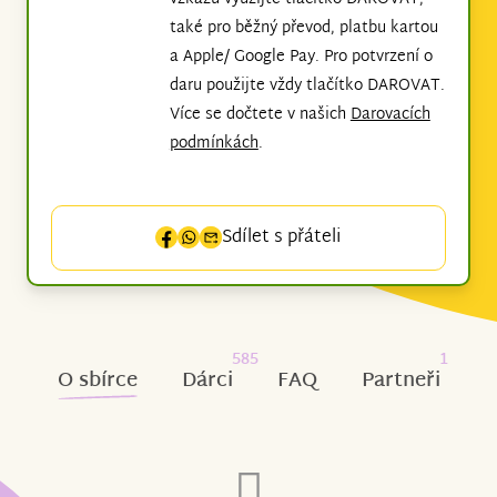
také pro běžný převod, platbu kartou
a Apple/ Google Pay. Pro potvrzení o
daru použijte vždy tlačítko DAROVAT.
Více se dočtete v našich
Darovacích
podmínkách
.
Sdílet s přáteli
585
1
O sbírce
Dárci
FAQ
Partneři