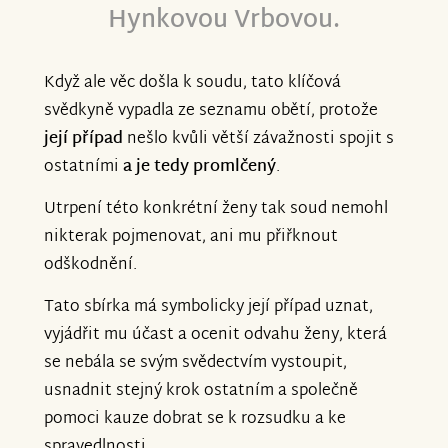
Hynkovou Vrbovou.
Když ale věc došla k soudu, tato klíčová
svědkyně vypadla ze seznamu obětí, protože
její případ
nešlo kvůli větší závažnosti spojit s
ostatními
a je tedy promlčený
.
Utrpení této konkrétní ženy tak soud nemohl
nikterak pojmenovat, ani mu přiřknout
odškodnění.
Tato sbírka má symbolicky její případ uznat,
vyjádřit mu účast a ocenit odvahu ženy, která
se nebála se svým svědectvím vystoupit,
usnadnit stejný krok ostatním a společně
pomoci kauze dobrat se k rozsudku a ke
spravedlnosti.