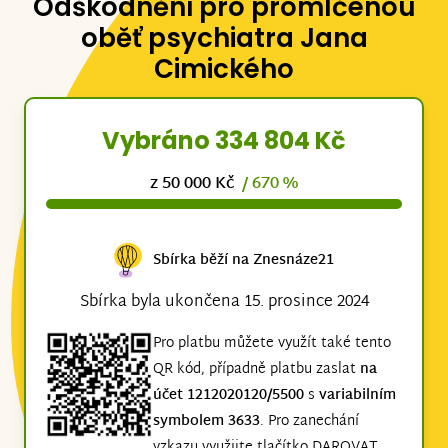
Odškodnění pro promlčenou
oběť psychiatra Jana
Cimického
Vybráno 334 804 Kč
z 50 000 Kč
/ 670 %
Sbírka běží na Znesnáze21
Sbírka byla ukončena 15. prosince 2024
Pro platbu můžete využít také tento
QR kód, případně platbu zaslat
na
účet 1212020120/5500
s
variabilním
symbolem 3633
. Pro zanechání
vzkazu využijte tlačítko DAROVAT,