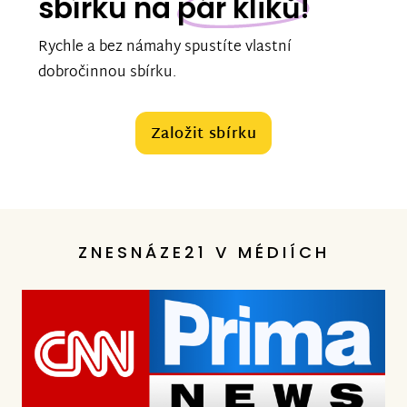
sbírku na
pár kliků!
Rychle a bez námahy spustíte vlastní
dobročinnou sbírku.
Založit sbírku
ZNESNÁZE21 V MÉDIÍCH