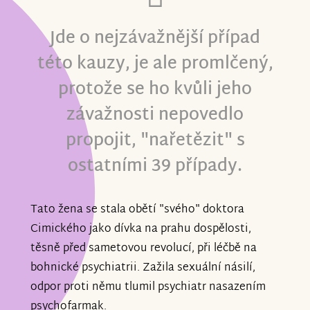
Jde o nejzávažnější případ
této kauzy, je ale promlčený,
protože se ho kvůli jeho
závažnosti nepovedlo
propojit, "nařetězit" s
ostatními 39 případy.
Tato žena se stala obětí "svého" doktora
Cimického jako dívka na prahu dospělosti,
těsně před sametovou revolucí, při léčbě na
bohnické psychiatrii. Zažila sexuální násilí,
odpor proti němu tlumil psychiatr nasazením
psychofarmak.