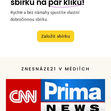
sbírku na
pár kliků!
Rychle a bez námahy spustíte vlastní
dobročinnou sbírku.
Založit sbírku
ZNESNÁZE21 V MÉDIÍCH