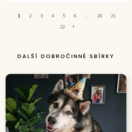
1
2
3
4
5
6
…
20
21
Poslední
22
DALŠÍ DOBROČINNÉ SBÍRKY