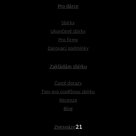
Pro dárce
Sbírky
Ukončené sbírky
Pro firmy
Darovací podmínky
Zakládám sbírku
Časté dotazy
Tipy pro úspěšnou sbírku
Recenze
Blog
21
Znesnáze