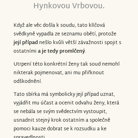
Hynkovou Vrbovou.
Když ale věc došla k soudu, tato klíčová
svědkyně vypadla ze seznamu obětí, protože
její případ
nešlo kvůli větší závažnosti spojit s
ostatními
a je tedy promlčený
.
Utrpení této konkrétní ženy tak soud nemohl
nikterak pojmenovat, ani mu přiřknout
odškodnění.
Tato sbírka má symbolicky její případ uznat,
vyjádřit mu účast a ocenit odvahu ženy, která
se nebála se svým svědectvím vystoupit,
usnadnit stejný krok ostatním a společně
pomoci kauze dobrat se k rozsudku a ke
spravedlnosti.