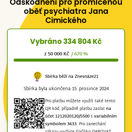
Odškodnění pro promlčenou
oběť psychiatra Jana
Cimického
Vybráno 334 804 Kč
z 50 000 Kč
/ 670 %
Sbírka běží na Znesnáze21
Sbírka byla ukončena 15. prosince 2024
Pro platbu můžete využít také tento
QR kód, případně platbu zaslat
na
účet 1212020120/5500
s
variabilním
symbolem 3633
. Pro zanechání
vzkazu využijte tlačítko DAROVAT,