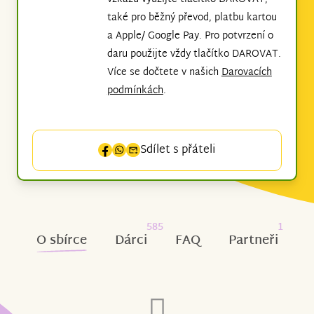
také pro běžný převod, platbu kartou
a Apple/ Google Pay. Pro potvrzení o
daru použijte vždy tlačítko DAROVAT.
Více se dočtete v našich
Darovacích
podmínkách
.
Sdílet s přáteli
585
1
O sbírce
Dárci
FAQ
Partneři