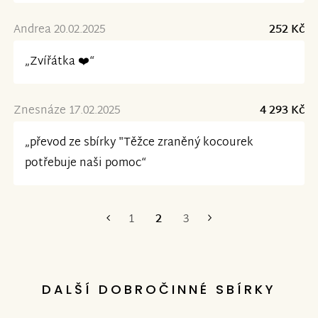
Andrea 20.02.2025
252 Kč
„Zvířátka ❤️“
Znesnáze 17.02.2025
4 293 Kč
„převod ze sbírky "Těžce zraněný kocourek
potřebuje naši pomoc“
1
2
3
První
Poslední
DALŠÍ DOBROČINNÉ SBÍRKY