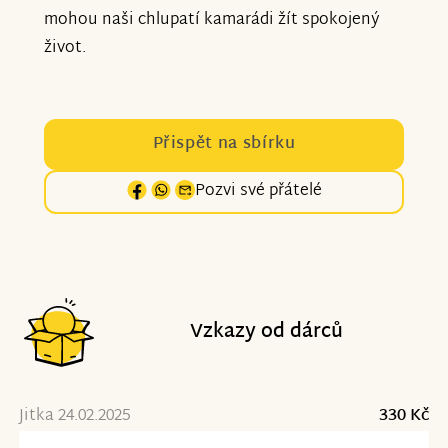
mohou naši chlupatí kamarádi žít spokojený
život.
Přispět na sbírku
Pozvi své přátelé
Vzkazy od dárců
Jitka 24.02.2025
330 Kč