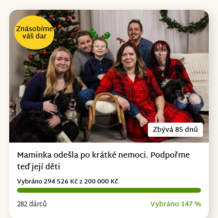
Znásobíme
váš dar
Zbývá 85 dnů
Maminka odešla po krátké nemoci. Podpořme
teď její děti
Vybráno 294 526 Kč z 200 000 Kč
282 dárců
Vybráno 147 %