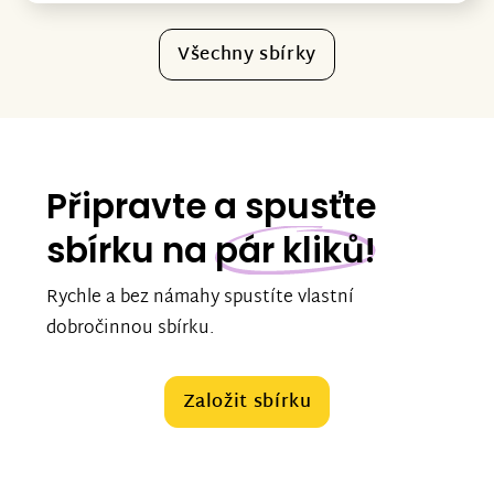
Všechny sbírky
Připravte a spusťte
sbírku na
pár kliků!
Rychle a bez námahy spustíte vlastní
dobročinnou sbírku.
Založit sbírku