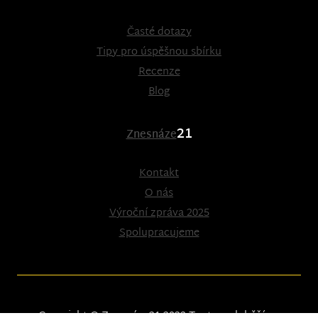
Časté dotazy
Tipy pro úspěšnou sbírku
Recenze
Blog
21
Znesnáze
Kontakt
O nás
Výroční zpráva 2025
Spolupracujeme
Copyright © Znesnáze21 2023
Tento web běží na