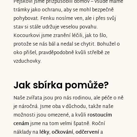
Pejskovi jsme přizpůsobili domov – všude máme
nemocným zvířátkům žít důstojný život.
trámky jako ochranu, aby se mohl bezpečně
pohybovat. Fenku nosíme ven, ale i přes svůj
Nová sbírka:
stav si stále udržuje veselou povahu.
https://www.znesnaze21.cz/sbirka/kalinovi-
Kocourkovi jsme zranění léčili, jak to šlo,
opatruji-zviratka-v-nouzi-podporme-je
protože se nás bál a nedal se chytit. Bohužel o
oko přišel, pravděpodobně kvůli střelbě ze
Děkujeme všem, kteří nás podpoříte.
vzduchovky.
Vaše pomoc pro nás moc znamená a
neuvěřitelně si jí vážíme.
Jak sbírka pomůže?
S vděčností
Naše zvířata jsou pro nás rodinou, ale péče o ně
je náročná. Jsme oba v důchodu, takže naše
manžele Kalinovi
možnosti jsou omezené, a kvůli
rostoucím
cenám
jsme na tom velmi špatně. Roční
náklady na
léky
,
očkování
,
odčervení
a