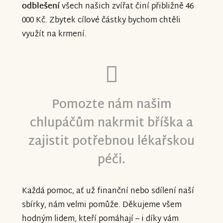
odblešení
všech našich zvířat činí přibližně 46
000 Kč. Zbytek cílové částky bychom chtěli
využít na krmení.
Pomozte nám našim
chlupáčům nakrmit bříška a
zajistit potřebnou lékařskou
péči.
Každá pomoc, ať už finanční nebo sdílení naší
sbírky, nám velmi pomůže. Děkujeme všem
hodným lidem, kteří pomáhají – i díky vám