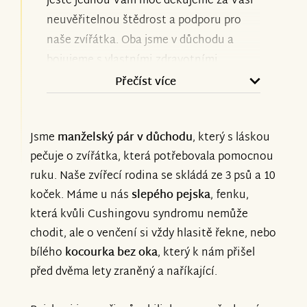
ještě jednou Vám moc děkujeme za Vaši
neuvěřitelnou štědrost a podporu pro
naše zvířátka. Oba jsme v důchodu a
bojujeme s vlastními zdravotními
problémy, takže bez Vaší podpory
Přečíst více
bychom na tom byli opravdu špatně.
Jsme
manželský pár v důchodu
, který s láskou
Okolnosti nás ale nutí žádat o pomoc
pečuje o zvířátka, která potřebovala pomocnou
znovu. Léčba nového kocourka Macka
ruku. Naše zvířecí rodina se skládá ze 3 psů a 10
nás teď v lednu stála z našich důchodů
koček. Máme u nás
slepého pejska
, fenku,
přes 7000 Kč, máme u nás chromou fenku
která kvůli Cushingovu syndromu nemůže
a slepého pejska, kteří také potřebují
chodit, ale o venčení si vždy hlasitě řekne, nebo
nákladnou léčbu, a ceny krmiva neustále
bílého
kocourka bez oka
, který k nám přišel
rostou. Víme, že situace je teď obtížná
před dvěma lety zraněný a naříkající.
pro všechny, ale moc Vás prosíme, pokud
máte možnost, pomozte našim