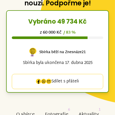
nouzi. Podpořme je!
Vybráno 49 734 Kč
z 60 000 Kč
/ 83 %
Sbírka běží na Znesnáze21
Sbírka byla ukončena 17. dubna 2025
Sdílet s přáteli
6
1
O sbírce
Fotografie
Aktuality