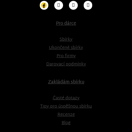
Pro dárce
Sbírky
Ukončené sbírky
Pro firmy
Darovací podmínky
Zakládám sbírku
Časté dotazy
Tipy pro úspěšnou sbírku
Recenze
Blog