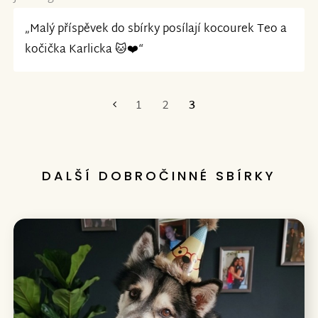
„Malý příspěvek do sbírky posílají kocourek Teo a
kočička Karlicka 🐱❤️“
1
2
3
První
DALŠÍ DOBROČINNÉ SBÍRKY