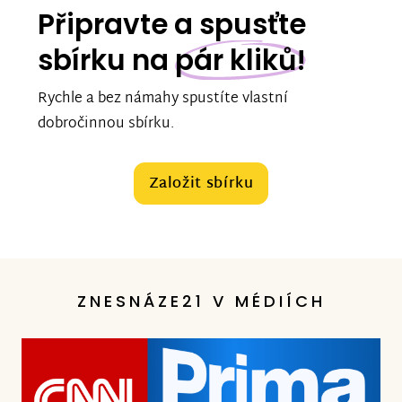
Připravte a spusťte
sbírku na
pár kliků!
Rychle a bez námahy spustíte vlastní
dobročinnou sbírku.
Založit sbírku
ZNESNÁZE21 V MÉDIÍCH