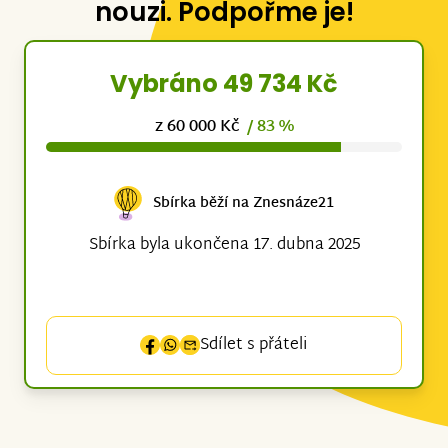
nouzi. Podpořme je!
Vybráno 49 734 Kč
z 60 000 Kč
/ 83 %
Sbírka běží na Znesnáze21
Sbírka byla ukončena 17. dubna 2025
Sdílet s přáteli