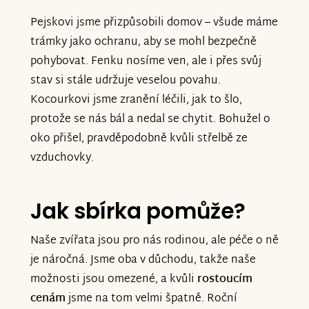
máte možnost, pomozte našim
Pejskovi jsme přizpůsobili domov – všude máme
nemocným zvířátkům žít důstojný život.
trámky jako ochranu, aby se mohl bezpečně
pohybovat. Fenku nosíme ven, ale i přes svůj
Nová sbírka:
stav si stále udržuje veselou povahu.
https://www.znesnaze21.cz/sbirka/kalinovi-
Kocourkovi jsme zranění léčili, jak to šlo,
opatruji-zviratka-v-nouzi-podporme-je
protože se nás bál a nedal se chytit. Bohužel o
oko přišel, pravděpodobně kvůli střelbě ze
Děkujeme všem, kteří nás podpoříte.
vzduchovky.
Vaše pomoc pro nás moc znamená a
neuvěřitelně si jí vážíme.
Jak sbírka pomůže?
S vděčností
Naše zvířata jsou pro nás rodinou, ale péče o ně
je náročná. Jsme oba v důchodu, takže naše
manžele Kalinovi
možnosti jsou omezené, a kvůli
rostoucím
cenám
jsme na tom velmi špatně. Roční