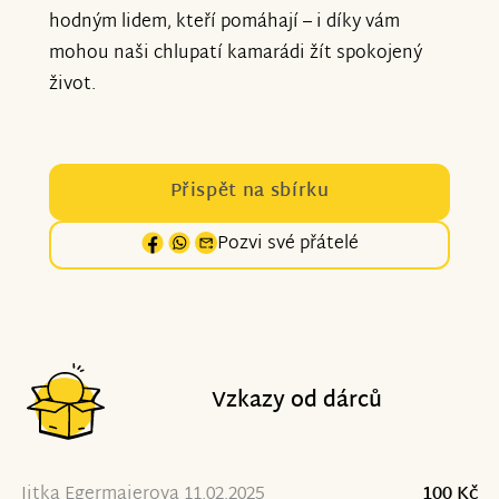
hodným lidem, kteří pomáhají – i díky vám
mohou naši chlupatí kamarádi žít spokojený
život.
Přispět na sbírku
Pozvi své přátelé
Vzkazy od dárců
Jitka Egermaierova 11.02.2025
100 Kč