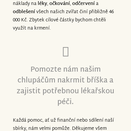
náklady na
léky
,
očkování
,
odčervení
a
odblešení
všech našich zvířat činí přibližně 46
000 Kč. Zbytek cílové částky bychom chtěli
využít na krmení.
Pomozte nám našim
chlupáčům nakrmit bříška a
zajistit potřebnou lékařskou
péči.
Každá pomoc, ať už finanční nebo sdílení naší
sbírky, nám velmi pomůže. Děkujeme všem