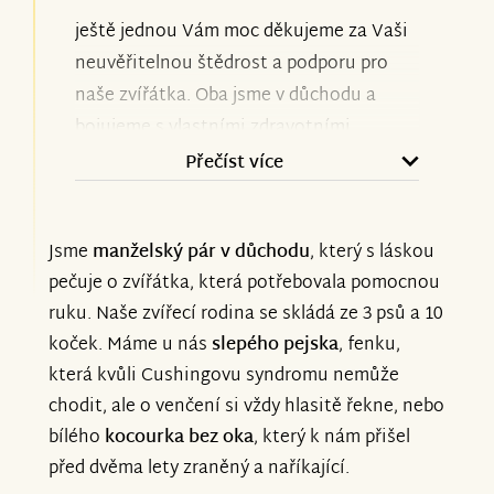
ještě jednou Vám moc děkujeme za Vaši
neuvěřitelnou štědrost a podporu pro
naše zvířátka. Oba jsme v důchodu a
bojujeme s vlastními zdravotními
problémy, takže bez Vaší podpory
Přečíst více
bychom na tom byli opravdu špatně.
Jsme
manželský pár v důchodu
, který s láskou
Okolnosti nás ale nutí žádat o pomoc
pečuje o zvířátka, která potřebovala pomocnou
znovu. Léčba nového kocourka Macka
ruku. Naše zvířecí rodina se skládá ze 3 psů a 10
nás teď v lednu stála z našich důchodů
koček. Máme u nás
slepého pejska
, fenku,
přes 7000 Kč, máme u nás chromou fenku
která kvůli Cushingovu syndromu nemůže
a slepého pejska, kteří také potřebují
chodit, ale o venčení si vždy hlasitě řekne, nebo
nákladnou léčbu, a ceny krmiva neustále
bílého
kocourka bez oka
, který k nám přišel
rostou. Víme, že situace je teď obtížná
před dvěma lety zraněný a naříkající.
pro všechny, ale moc Vás prosíme, pokud