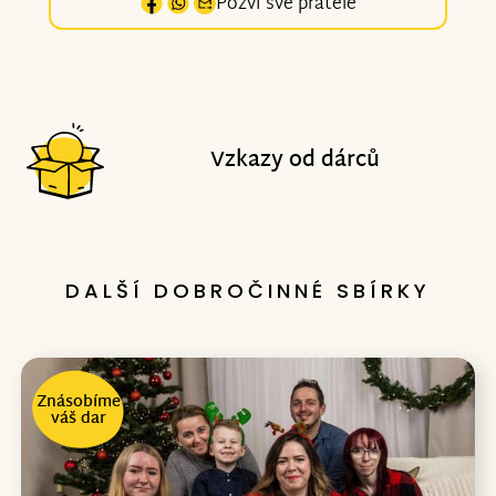
Pozvi své přátelé
Vzkazy od dárců
DALŠÍ DOBROČINNÉ SBÍRKY
Znásobíme
váš dar