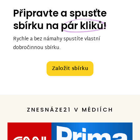
Připravte a spusťte
sbírku na
pár kliků!
Rychle a bez námahy spustíte vlastní
dobročinnou sbírku.
Založit sbírku
ZNESNÁZE21 V MÉDIÍCH