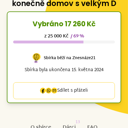
konečně domov s velkým D
Vybráno 17 260 Kč
z 25 000 Kč
/ 69 %
Sbírka běží na Znesnáze21
Sbírka byla ukončena 15. května 2024
Sdílet s přáteli
13
O sbírce
Dárci
FAQ