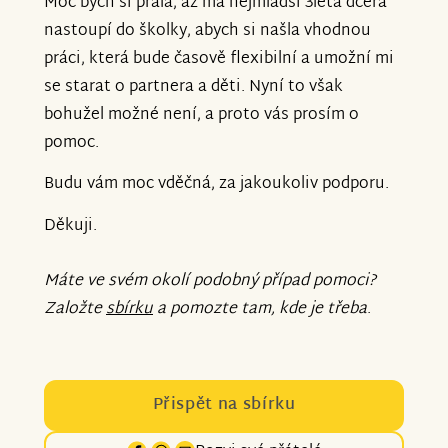
Moc bych si přála, až má nejmladší 3letá dcera
nastoupí do školky, abych si našla vhodnou
práci, která bude časově flexibilní a umožní mi
se starat o partnera a děti. Nyní to však
bohužel možné není, a proto vás prosím o
pomoc.
Budu vám moc vděčná, za jakoukoliv podporu.
Děkuji.
Máte ve svém okolí podobný případ pomoci?
Založte
sbírku
a pomozte tam, kde je třeba
.
Přispět na sbírku