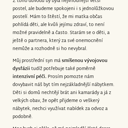
Z toho důvodu by byla nejvhodnější větší
postel, ale budeme spokojeni i s jednolůžkovou
postelí. Mám to štěstí, že mi matka občas
pohlídá děti, ale kvůli jejímu zdraví, to není
možné pravidelně a často. Starám se o děti, a
ještě o partnera, který za své onemocnění
nemůže a rozhodně si ho nevybral.
Můj prostřední syn má
smíšenou vývojovou
dysfázii
tudíž potřebuje také poměrně
intenzivní péči.
Prosím pomozte nám
dovybavit náš byt tím nejzákladnější nábytkem.
Děti si domů nechtějí brát ani kamarády a já z
velkých obav, že opět přijdeme o veškerý
nábytek, nechci využívat nabídek za odvoz a
podobně.