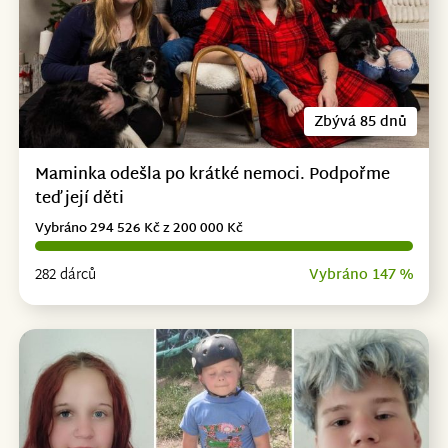
Zbývá 85 dnů
Maminka odešla po krátké nemoci. Podpořme
teď její děti
Vybráno 294 526 Kč z 200 000 Kč
282 dárců
Vybráno 147 %