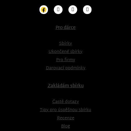
Pro dárce
Sbírky
Ukončené sbírky
Pro firmy
Darovací podmínky
Zakládám sbírku
Časté dotazy
Tipy pro úspěšnou sbírku
Recenze
Blog