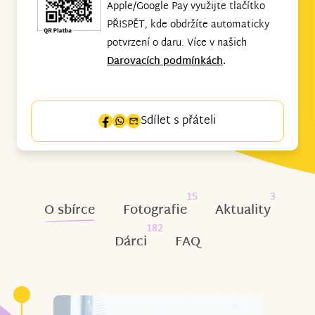
Apple/Google Pay využijte tlačítko
PŘISPĚT, kde obdržíte automaticky
potvrzení o daru. Více v našich
Darovacích podmínkách
.
Sdílet s přáteli
15
3
O sbírce
Fotografie
Aktuality
182
Dárci
FAQ