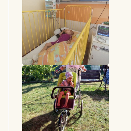
onkologie řekli, že Karolínka je 100%
zdravá a my se vracíme do normálního
života.
Bohužel nám odešel velký mrazák, kde
jsme měli uložené potraviny pro
Karolínku a nachystané mixované
příkrmy. Jelikož Karolínka už má zelenou,
s tohoto důvodu jsme zakoupili nový a
zaplnily již nachystanými příkrmy, které
mám dopředu nachystané a mohu se jí
více věnovat a ona už se snaží sama
papat.
Již doma máme i velkého pomocníka