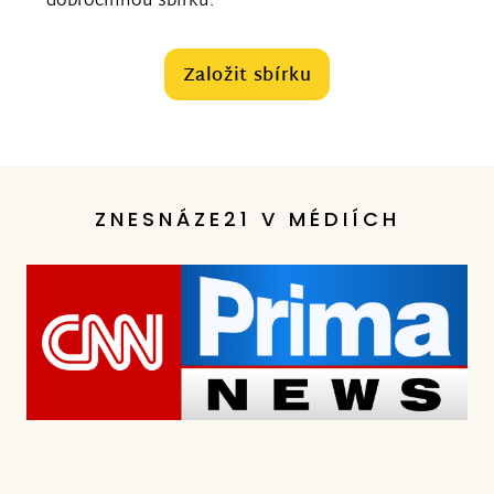
dobročinnou sbírku.
Založit sbírku
ZNESNÁZE21 V MÉDIÍCH