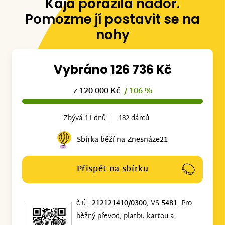
Kája porazila nádor.
Pomozme jí postavit se na
nohy
Vybráno 126 736 Kč
z 120 000 Kč
/ 106 %
Zbývá 11 dnů
182 dárců
Sbírka běží na Znesnáze21
Přispět na sbírku
č.ú.:
212121410/0300
, VS
5481
. Pro
běžný převod, platbu kartou a