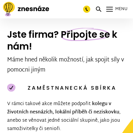
MENU
Jste firma?
Připojte se
k
nám!
Máme hned několik možností, jak spojit síly v
pomocni jiným
ZAMĚSTNANECKÁ SBÍRKA
V rámci takové akce můžete podpořit
kolegu v
životních nesnázích, lokální příběh či neziskovku
,
anebo se věnovat jedné sociální skupině, jako jsou
samoživitelky či senioři.