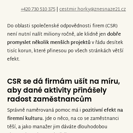
+420 730 510 375
|
cestmir.horky@znesnaze21.cz
Do oblasti společenské odpovědnosti firem (CSR)
není nutní nalít miliony ročně, ale klidně jen
dobře
promyslet několik menších projektů
v řádu desítek
tisíc korun, které přinesou po všech stránkách větší
efekt.
CSR se dá firmám ušít na míru,
aby dané aktivity přinášely
radost zaměstnancům
Správně naměrovaná pomoc má i
pozitivní efekt na
firemní kulturu.
Jde o něco, na co se zaměstnanci
těší, a jako manažer jim dáváte dlouhodobou