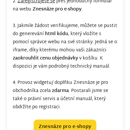
2.
Zaregistrujete se
přes jednoduchý formulář
na webu
Znesnáze pro e-shopy
.
3. Jakmile žádost verifikujeme, můžete se pustit
do generevání
html kódu
, který vložíte s
pomocí správce webu na své stránky. Jedná se o
iframe, díky kterému mohou vaši zákazníci
zaokrouhlit cenu objednávky
v košíku. K
dispozici je vám podrobný technický manuál.
4. Provoz widgetu/ doplňku Znesnáze je pro
obchodníka zcela
zdarma
. Postarali jsme se
také o právní servis a účetní manuál, který
obdržíte po registraci.
Znesnáze pro e-shopy