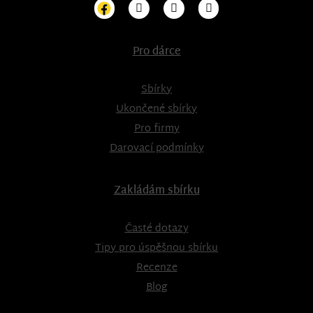
Pro dárce
Sbírky
Ukončené sbírky
Pro firmy
Darovací podmínky
Zakládám sbírku
Časté dotazy
Tipy pro úspěšnou sbírku
Recenze
Blog