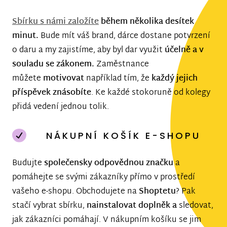
Sbírku s námi založíte
během několika desítek
minut.
Bude mít váš brand, dárce dostane potvrzení
o daru a my zajistíme, aby byl dar využit
účelně a v
souladu se zákonem.
Zaměstnance
můžete
motivovat
například tím, že
každý jejich
příspěvek znásobíte
. Ke každé stokoruně od kolegy
přidá vedení jednou tolik.
NÁKUPNÍ KOŠÍK E-SHOPU
Budujte
společensky odpovědnou značku
a
pomáhejte se svými zákazníky přímo v prostředí
vašeho e-shopu. Obchodujete na
Shoptetu
? Pak
stačí vybrat sbírku,
nainstalovat doplněk a
sledovat,
jak zákazníci pomáhají. V nákupním košíku se jim