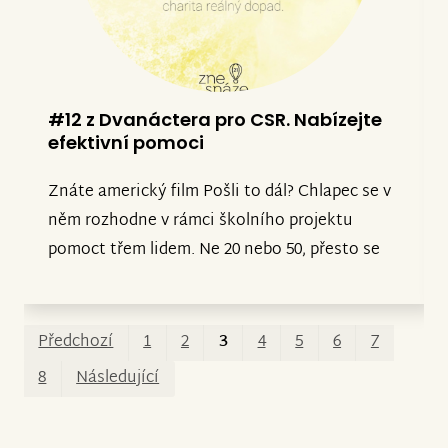
#12 z Dvanáctera pro CSR. Nabízejte
efektivní pomoci
Znáte americký film Pošli to dál? Chlapec se v
něm rozhodne v rámci školního projektu
pomoct třem lidem. Ne 20 nebo 50, přesto se
ale jeho idea začne šířit dál a povědomí o ní
také. Do pohybu se dá celý řetězec pomoci.
Podobný princip považujeme za velmi důležitý
Prv
Po
Předchozí
1
2
3
4
5
6
7
i pro efektivní CSR.
8
Následující