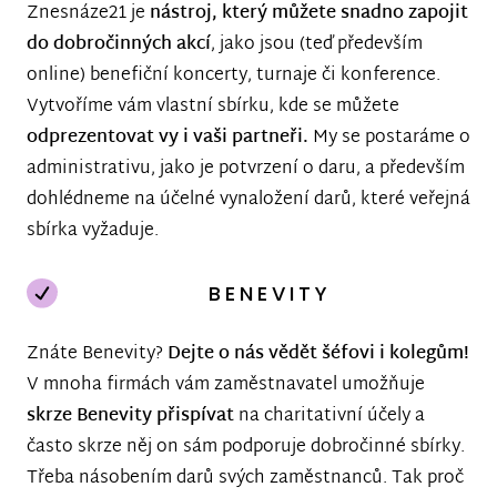
Znesnáze21 je
nástroj, který můžete snadno zapojit
do dobročinných akcí
, jako jsou (teď především
online) benefiční koncerty, turnaje či konference.
Vytvoříme vám vlastní sbírku, kde se můžete
odprezentovat vy i vaši partneři.
My se postaráme o
administrativu, jako je potvrzení o daru, a především
dohlédneme na účelné vynaložení darů, které veřejná
sbírka vyžaduje.
BENEVITY
Znáte Benevity?
Dejte o nás vědět šéfovi i kolegům!
V mnoha firmách vám zaměstnavatel umožňuje
skrze Benevity přispívat
na charitativní účely a
často skrze něj on sám podporuje dobročinné sbírky.
Třeba násobením darů svých zaměstnanců. Tak proč