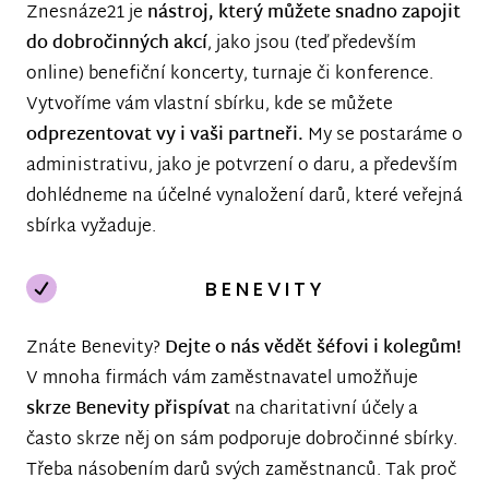
Znesnáze21 je
nástroj, který můžete snadno zapojit
do dobročinných akcí
, jako jsou (teď především
online) benefiční koncerty, turnaje či konference.
Vytvoříme vám vlastní sbírku, kde se můžete
odprezentovat vy i vaši partneři.
My se postaráme o
administrativu, jako je potvrzení o daru, a především
dohlédneme na účelné vynaložení darů, které veřejná
sbírka vyžaduje.
BENEVITY
Znáte Benevity?
Dejte o nás vědět šéfovi i kolegům!
V mnoha firmách vám zaměstnavatel umožňuje
skrze Benevity přispívat
na charitativní účely a
často skrze něj on sám podporuje dobročinné sbírky.
Třeba násobením darů svých zaměstnanců. Tak proč