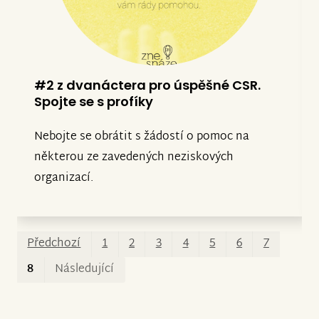
#2 z dvanáctera pro úspěšné CSR.
Spojte se s profíky
Nebojte se obrátit s žádostí o pomoc na
některou ze zavedených neziskových
organizací.
Prv
Po
Předchozí
1
2
3
4
5
6
7
8
Následující