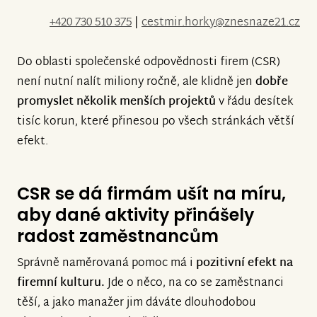
+420 730 510 375
|
cestmir.horky@znesnaze21.cz
Do oblasti společenské odpovědnosti firem (CSR)
není nutní nalít miliony ročně, ale klidně jen
dobře
promyslet několik menších projektů
v řádu desítek
tisíc korun, které přinesou po všech stránkách větší
efekt.
CSR se dá firmám ušít na míru,
aby dané aktivity přinášely
radost zaměstnancům
Správně naměrovaná pomoc má i
pozitivní efekt na
firemní kulturu.
Jde o něco, na co se zaměstnanci
těší, a jako manažer jim dáváte dlouhodobou