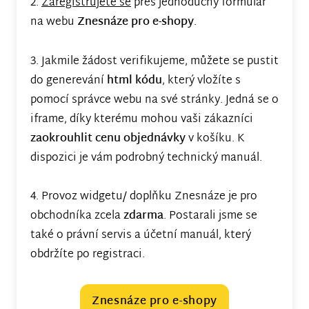
2.
Zaregistrujete se
přes jednoduchý formulář
na webu
Znesnáze pro e-shopy
.
3. Jakmile žádost verifikujeme, můžete se pustit
do generevání
html kódu
, který vložíte s
pomocí správce webu na své stránky. Jedná se o
iframe, díky kterému mohou vaši zákazníci
zaokrouhlit cenu objednávky
v košíku. K
dispozici je vám podrobný technický manuál.
4. Provoz widgetu/ doplňku Znesnáze je pro
obchodníka zcela
zdarma
. Postarali jsme se
také o právní servis a účetní manuál, který
obdržíte po registraci.
Znesnáze pro e-shopy