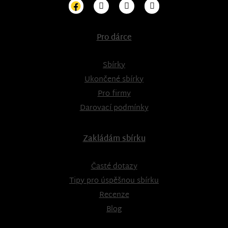
Pro dárce
Sbírky
Ukončené sbírky
Pro firmy
Darovací podmínky
Zakládám sbírku
Časté dotazy
Tipy pro úspěšnou sbírku
Recenze
Blog