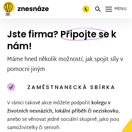
MENU
Jste firma?
Připojte se
k
nám!
Máme hned několik možností, jak spojit síly v
pomocni jiným
ZAMĚSTNANECKÁ SBÍRKA
V rámci takové akce můžete podpořit
kolegu v
životních nesnázích, lokální příběh či neziskovku
,
anebo se věnovat jedné sociální skupině, jako jsou
samoživitelky či senioři.