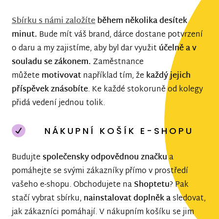
Sbírku s námi založíte
během několika desítek
minut.
Bude mít váš brand, dárce dostane potvrzení
o daru a my zajistíme, aby byl dar využit
účelně a v
souladu se zákonem.
Zaměstnance
můžete
motivovat
například tím, že
každý jejich
příspěvek znásobíte
. Ke každé stokoruně od kolegy
přidá vedení jednou tolik.
NÁKUPNÍ KOŠÍK E-SHOPU
Budujte
společensky odpovědnou značku
a
pomáhejte se svými zákazníky přímo v prostředí
vašeho e-shopu. Obchodujete na
Shoptetu
? Pak
stačí vybrat sbírku,
nainstalovat doplněk a
sledovat,
jak zákazníci pomáhají. V nákupním košíku se jim