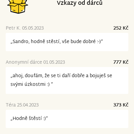
Vzkazy od dárců
Petr K. 05.05.2023
252 Kč
„Sandro, hodně stěstí, vše bude dobré :-)“
Anonymní dárce 01.05.2023
777 Kč
„ahoj, doufám, že se ti daří dobře a bojuješ se
svými úzkostmi :) “
Téra 25.04.2023
373 Kč
„Hodně štěstí :)“