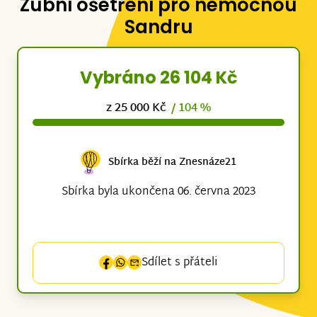
Zubní ošetření pro nemocnou
Sandru
Vybráno 26 104 Kč
z 25 000 Kč
/ 104 %
Sbírka běží na Znesnáze21
Sbírka byla ukončena 06. června 2023
Sdílet s přáteli