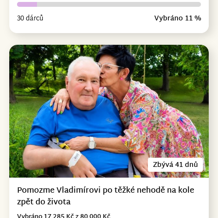
30 dárců
Vybráno 11 %
Zbývá 41 dnů
Pomozme Vladimírovi po těžké nehodě na kole
zpět do života
Vybráno 17 285 Kč z 80 000 Kč