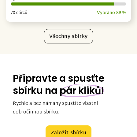
70 dárců
Vybráno 89 %
Všechny sbírky
Připravte a spusťte
sbírku na
pár kliků!
Rychle a bez námahy spustíte vlastní
dobročinnou sbírku.
Založit sbírku