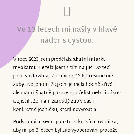
Ve 13 letech mi našly v hlavě
nádor s cystou.
V roce 2020 jsem prodělala
akutní infarkt
myokardu
. Ležela jsem s tím na JIP. Do teď
jsem
sledována.
Zhruba od 13 let
řešíme mé
zuby.
Ne jenom, že jsem je měla hodně křivé,
ale mám i špatně posazenou čelist neboli zákus
a zjistili, že mám zarostlý zub v dásni –
konkrétně jedničku, která nevyrostla.
Podstoupila jsem spoustu zákroků a rovnátka,
aby mi po 3 letech byl zub vyoperován, protože