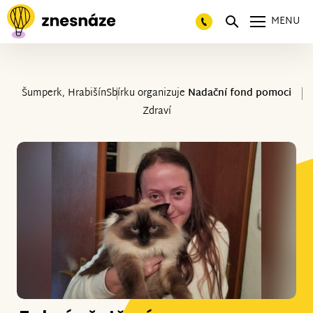
MENU
Šumperk, Hrabišín
Sbírku organizuje
Nadační fond pomoci
Zdraví