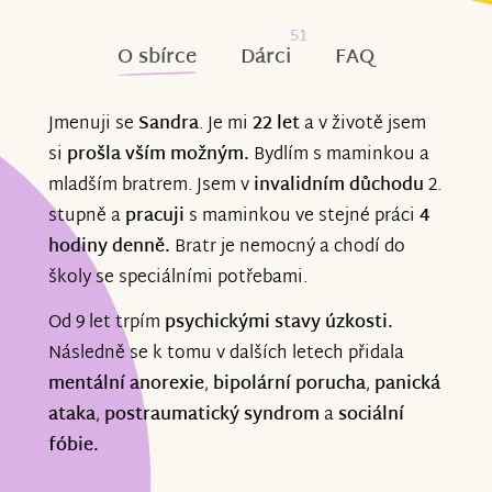
51
O sbírce
Dárci
FAQ
Jmenuji se
Sandra
. Je mi
22 let
a v životě jsem
si
prošla vším možným.
Bydlím s maminkou a
mladším bratrem. Jsem v
invalidním důchodu
2.
stupně a
pracuji
s maminkou ve stejné práci
4
hodiny denně.
Bratr je nemocný a chodí do
školy se speciálními potřebami.
Od 9 let trpím
psychickými stavy úzkosti.
Následně se k tomu v dalších letech přidala
mentální anorexie
,
bipolární porucha
,
panická
ataka
,
postraumatický syndrom
a
sociální
fóbie.