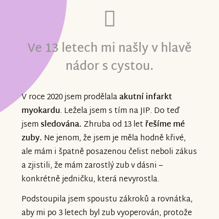
Ve 13 letech mi našly v hlavě
nádor s cystou.
V roce 2020 jsem prodělala
akutní infarkt
myokardu
. Ležela jsem s tím na JIP. Do teď
jsem
sledována.
Zhruba od 13 let
řešíme mé
zuby.
Ne jenom, že jsem je měla hodně křivé,
ale mám i špatně posazenou čelist neboli zákus
a zjistili, že mám zarostlý zub v dásni –
konkrétně jedničku, která nevyrostla.
Podstoupila jsem spoustu zákroků a rovnátka,
aby mi po 3 letech byl zub vyoperován, protože