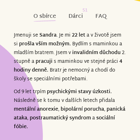
51
O sbírce
Dárci
FAQ
Jmenuji se
Sandra
. Je mi
22 let
a v životě jsem
si
prošla vším možným.
Bydlím s maminkou a
mladším bratrem. Jsem v
invalidním důchodu
2.
stupně a
pracuji
s maminkou ve stejné práci
4
hodiny denně.
Bratr je nemocný a chodí do
školy se speciálními potřebami.
Od 9 let trpím
psychickými stavy úzkosti.
Následně se k tomu v dalších letech přidala
mentální anorexie
,
bipolární porucha
,
panická
ataka
,
postraumatický syndrom
a
sociální
fóbie.