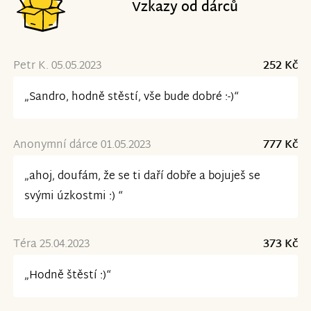
Vzkazy od dárců
Petr K. 05.05.2023
252 Kč
„Sandro, hodně stěstí, vše bude dobré :-)“
Anonymní dárce 01.05.2023
777 Kč
„ahoj, doufám, že se ti daří dobře a bojuješ se
svými úzkostmi :) “
Téra 25.04.2023
373 Kč
„Hodně štěstí :)“