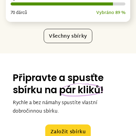
70 dárců
Vybráno 89 %
Všechny sbírky
Připravte a spusťte
sbírku na
pár kliků!
Rychle a bez námahy spustíte vlastní
dobročinnou sbírku.
Založit sbírku