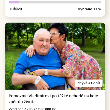
30 dárců
Vybráno 11 %
Zbývá 41 dnů
Pomozme Vladimírovi po těžké nehodě na kole
zpět do života
Vybráno 17 285 Kč z 80 000 Kč