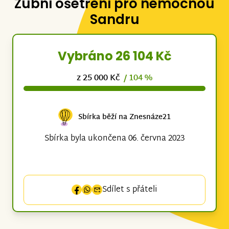
Zubní ošetření pro nemocnou
Sandru
Vybráno 26 104 Kč
z 25 000 Kč
/ 104 %
Sbírka běží na Znesnáze21
Sbírka byla ukončena 06. června 2023
Sdílet s přáteli