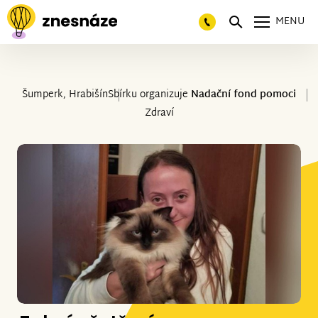
MENU
Šumperk, Hrabišín
Sbírku organizuje
Nadační fond pomoci
Zdraví