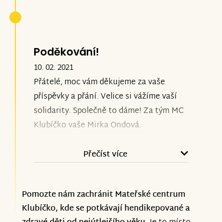
Spadl nám velký kámen ze srdce a
společně jásáme! Radujte se s námi!!!!!!!!
Jste báječní.
Poděkování!
10. 02. 2021
Přátelé, moc vám děkujeme za vaše
příspěvky a přání. Velice si vážíme vaší
solidarity. Společně to dáme! Za tým MC
Klubíčko vaše Mirka Ondová.
Přečíst více
Pomozte nám zachránit Mateřské centrum
Klubíčko, kde se potkávají hendikepované a