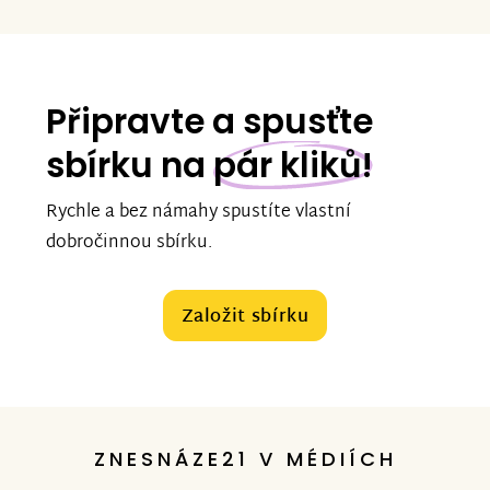
Připravte a spusťte
sbírku na
pár kliků!
Rychle a bez námahy spustíte vlastní
dobročinnou sbírku.
Založit sbírku
ZNESNÁZE21 V MÉDIÍCH