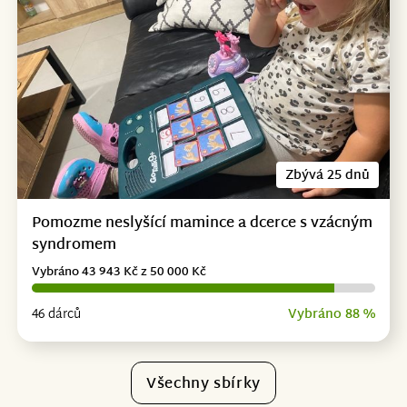
Zbývá 25 dnů
Pomozme neslyšící mamince a dcerce s vzácným
syndromem
Vybráno 43 943 Kč z 50 000 Kč
46 dárců
Vybráno 88 %
Všechny sbírky