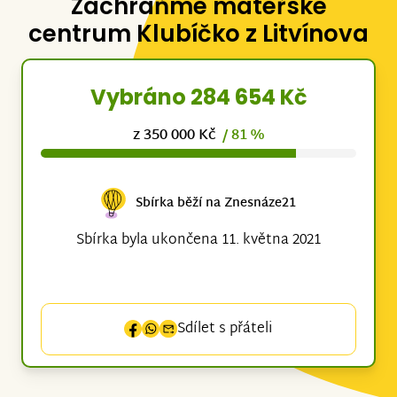
Zachraňme mateřské
centrum Klubíčko z Litvínova
Vybráno 284 654 Kč
z 350 000 Kč
/ 81 %
Sbírka běží na Znesnáze21
Sbírka byla ukončena 11. května 2021
Sdílet s přáteli