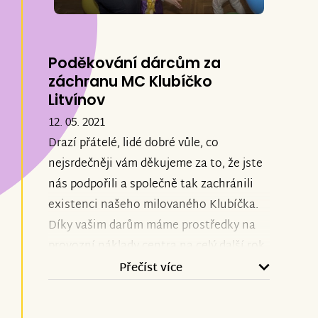
Poděkování dárcům za
záchranu MC Klubíčko
Litvínov
12. 05. 2021
Drazí přátelé, lidé dobré vůle, co
nejsrdečněji vám děkujeme za to, že jste
nás podpořili a společně tak zachránili
existenci našeho milovaného Klubíčka.
Díky vašim darům máme prostředky na
provozní náklady centra na celý další rok.
Budeme tak moci dál rozdávat radost a
Přečíst více
naplňovat volný čas malých a
handicapovaných dětí z Litvínovska.