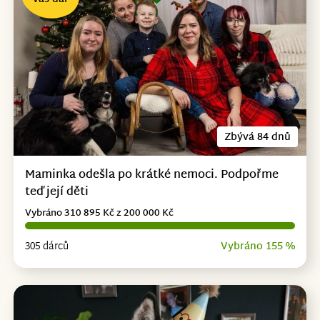
Zbývá 84 dnů
Maminka odešla po krátké nemoci. Podpořme
teď její děti
Vybráno 310 895 Kč z 200 000 Kč
305 dárců
Vybráno 155 %