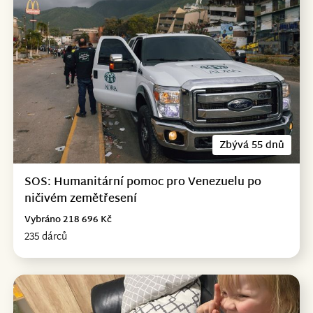
Zbývá 55 dnů
SOS: Humanitární pomoc pro Venezuelu po
ničivém zemětřesení
Vybráno 218 696 Kč
235 dárců