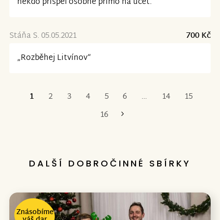
někdo přispěl osobně přímo na účet. “
Stáňa S. 05.05.2021
700 Kč
„Rozběhej Litvínov“
1
2
3
4
5
6
…
14
15
Poslední
16
DALŠÍ DOBROČINNÉ SBÍRKY
Znásobíme
váš dar