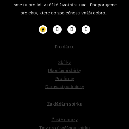
Jsme tu pro lidi v těžké životní situaci. Podporujeme
projekty, které do společnosti vnáši dobro...
Pro dárce
Sbírky
Ukončené sbírky
Pro firmy
Darovací podmínky
Zakládám sbírku
Časté dotazy
Tipy pro úspěšnou sbírku