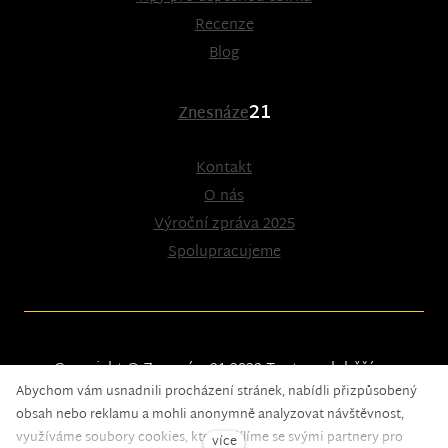
Recenze
Blog
21
Znesnáze
Kontakt
O nás
Výroční zpráva 2025
Spolupracujeme
Copyright © Znesnáze21 2023
Tento web běží na
Abychom vám usnadnili procházení stránek, nabídli přizpůsobený
solidpixels.
obsah nebo reklamu a mohli anonymně analyzovat návštěvnost,
využíváme soubory cookies, které sdílíme se svými partnery pro
více