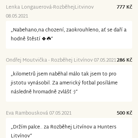
Lenka Longauerová-RozběhejLitvinov
777 Kč
08.05.2021
„Nabehano,na chození, zaokrouhleno, ať se daří a
hodně štěstí 🍀☘️“
Ondřej Moutvička - Rozběhej Litvínov 07.05.2021
286 Kč
„kilometrů jsem naběhal málo tak jsem to pro
jistotu vynásobil. Za americký fotbal posíláme
následně hromadně zvlášť :)“
Eva Rambousková 07.05.2021
500 Kč
„Držím palce.. za Rozběhej Litvínov a Hunters
Litvínov“