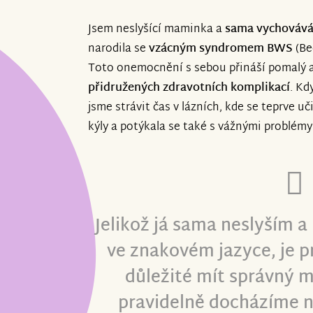
Jsem neslyšící maminka a
sama vychovává
narodila se
vzácným syndromem BWS
(Be
Toto onemocnění s sebou přináší pomalý 
přidružených zdravotních komplikací
. Kd
jsme strávit čas v lázních, kde se teprve u
kýly a potýkala se také s vážnými problémy
Jelikož já sama neslyším 
ve znakovém jazyce, je 
důležité mít správný m
pravidelně docházíme na