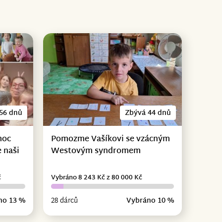
56 dnů
Zbývá 44 dnů
moc
Pomozme Vašíkovi se vzácným
 naši
Westovým syndromem
č
Vybráno 8 243 Kč z 80 000 Kč
no 13 %
28 dárců
Vybráno 10 %