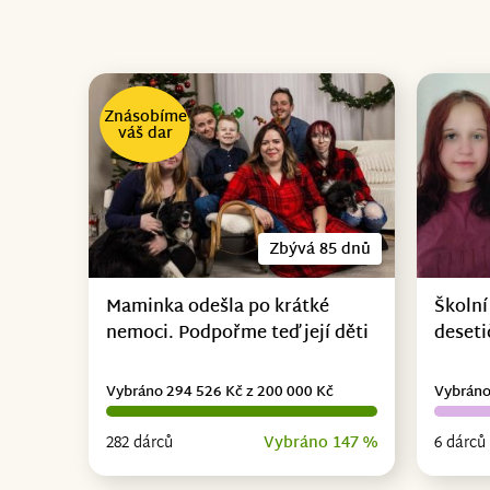
Znásobíme
váš dar
Zbývá 85 dnů
Maminka odešla po krátké
Školní
nemoci. Podpořme teď její děti
deseti
Vybráno 294 526 Kč z 200 000 Kč
Vybráno
282 dárců
Vybráno 147 %
6 dárců