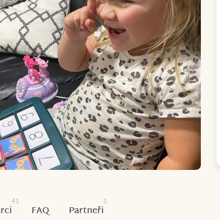
41
1
rci
FAQ
Partneři