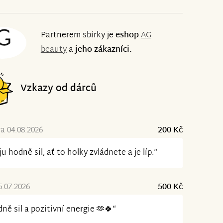
Partnerem sbírky je
eshop
AG
beauty
a
jeho zákazníci.
Vzkazy od dárců
a 04.08.2026
200 Kč
ju hodně sil, ať to holky zvládnete a je líp.“
5.07.2026
500 Kč
ně sil a pozitivní energie 🫶🍀“