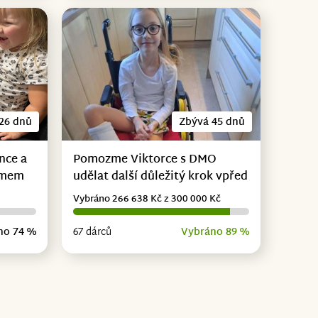
26 dnů
Zbývá 45 dnů
nce a
Pomozme Viktorce s DMO
omem
udělat další důležitý krok vpřed
Vybráno 266 638 Kč z 300 000 Kč
no 74 %
67 dárců
Vybráno 89 %