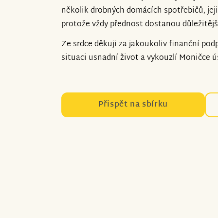
několik drobných domácích spotřebičů, je
protože vždy přednost dostanou důležitější
Ze srdce děkuji za jakoukoliv finanční pod
situaci usnadní život a vykouzlí Moničce ú
Přispět na sbírku