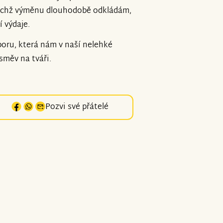
jichž výměnu dlouhodobě odkládám,
 výdaje.
poru, která nám v naší nelehké
směv na tváři.
Pozvi své přátelé