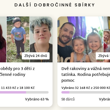
DALŠÍ DOBROČINNÉ SBÍRKY
Zbývá 24 dnů
Zbývá 
 obědy pro 3 děti z
Dvě rakoviny a vážná ne
členné rodiny
tatínka. Rodina potřebuje
pomoc
 11 433 Kč z 18 100 Kč
Vybráno 32 168 Kč z 250 000 K
Vybráno 63 %
58 dárců
Vybrá