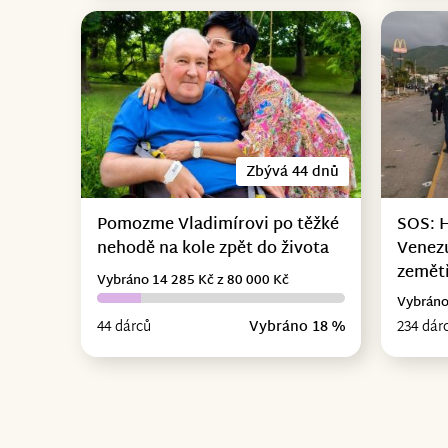
Zbývá 44 dnů
Pomozme Vladimírovi po těžké
SOS: 
nehodě na kole zpět do života
Venez
zemět
Vybráno 14 285 Kč z 80 000 Kč
Vybráno
44 dárců
Vybráno 18 %
234 dár