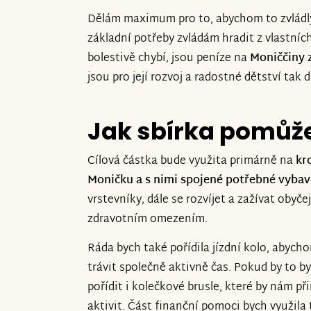
Dělám maximum pro to, abychom to zvládly.
základní potřeby zvládám hradit z vlastníc
bolestivě chybí, jsou peníze na
Moniččiny 
jsou pro její rozvoj a radostné dětství tak d
Jak sbírka pomůž
Cílová částka bude využita primárně na
kr
Moničku a s nimi spojené potřebné vybav
vrstevníky, dále se rozvíjet a zažívat obyč
zdravotním omezením.
Ráda bych také pořídila jízdní kolo, abych
trávit společně aktivně čas. Pokud by to 
pořídit i kolečkové brusle, které by nám p
aktivit. Část finanční pomoci bych využila 