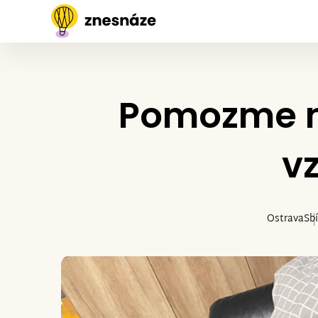
Pomozme ne
v
Ostrava
Sb