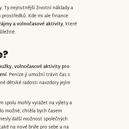
 Ty nejnutnější životní náklady a
h prostředků. Kde mi ale finance
zájmy a volnočasové aktivity
, které
ůležité.
e?
oužky, volnočasové aktivity pro
ení
. Peníze jí umožní trávit čas s
ejné dětské radosti navzdory jejím
om spolu mohly vyrážet na výlety a
bylo možné, chtěla bych časem
řinesly další možnost společných
také na nové brýle pro sebe a na