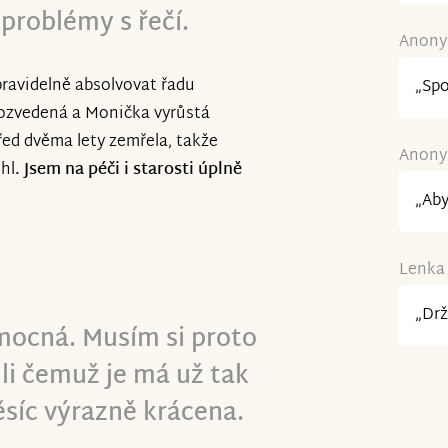
roblémy s řečí.
Anonym
avidelně absolvovat řadu
„Spo
 rozvedená a Monička vyrůstá
ed dvěma lety zemřela, takže
Anonym
hl
. Jsem na péči i starosti úplně
„Aby
Lenka 
„Drž
mocná. Musím si proto
li čemuž je má už tak
síc výrazně krácena.