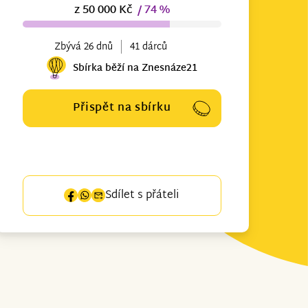
z 50 000 Kč
/ 74 %
Zbývá 26 dnů
41 dárců
Sbírka běží na Znesnáze21
Přispět na sbírku
Sdílet s přáteli