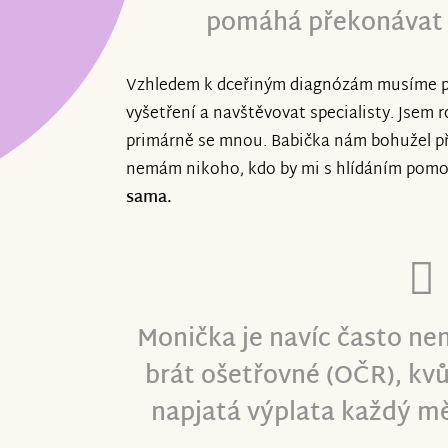
pomáhá překonávat p
Vzhledem k dceřiným diagnózám musíme pr
vyšetření a navštěvovat specialisty. Jsem
primárně se mnou. Babička nám bohužel př
nemám nikoho, kdo by mi s hlídáním pomo
sama.
Monička je navíc často ne
brát ošetřovné (OČR), kvů
napjatá výplata každý mě