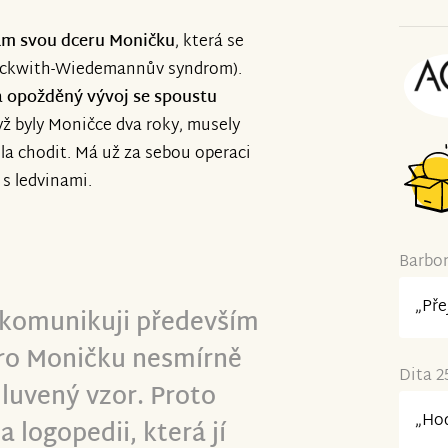
m svou dceru Moničku
, která se
ckwith-Wiedemannův syndrom).
a
opožděný vývoj se spoustu
yž byly Moničce dva roky, musely
čila chodit. Má už za sebou operaci
 s ledvinami.
Barbor
„Pře
a komunikuji především
pro Moničku nesmírně
Dita 2
luvený vzor. Proto
„Hod
 logopedii, která jí