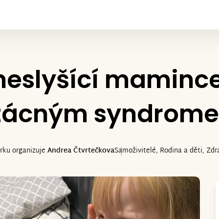
slyšící mamince
zácným syndrom
írku organizuje
Andrea Čtvrtečkova
Samoživitelé, Rodina a děti, Zdra