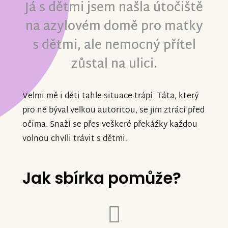
Já s dětmi jsem našla útočiště
na azylovém domě pro matky
s dětmi, ale nemocný přítel
zůstal na ulici.
Velmi mě i děti tahle situace trápí. Táta, který
pro ně býval velkou autoritou, se jim ztrácí před
očima. Snaží se přes veškeré překážky každou
volnou chvíli trávit s dětmi.
Jak sbírka pomůže?