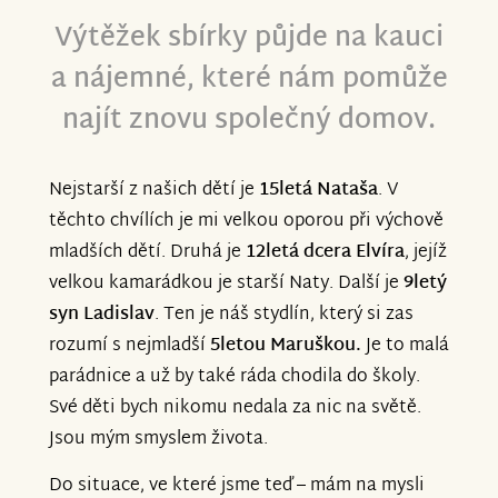
Výtěžek sbírky půjde na kauci
a nájemné, které nám pomůže
najít znovu společný domov.
Nejstarší z našich dětí je
15letá Nataša
. V
těchto chvílích je mi velkou oporou při výchově
mladších dětí. Druhá je
12letá dcera Elvíra
, jejíž
velkou kamarádkou je starší Naty. Další je
9letý
syn Ladislav
. Ten je náš stydlín, který si zas
rozumí s nejmladší
5letou Maruškou.
Je to malá
parádnice a už by také ráda chodila do školy.
Své děti bych nikomu nedala za nic na světě.
Jsou mým smyslem života.
Do situace, ve které jsme teď – mám na mysli