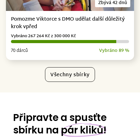
Zbývá 42 dnů
Pomozme Viktorce s DMO udělat další důležitý
krok vpřed
Vybráno 267 264 Kč z 300 000 Kč
70 dárců
Vybráno 89 %
Všechny sbírky
Připravte a spusťte
sbírku na
pár kliků!