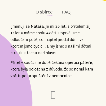
O sbírce
FAQ
Jmenuji se
Nataša
. Je mi
35 let,
s přítelem žiji
17 let a máme spolu 4 děti. Poprvé jsme
odloučeni poté, co majitel prodal dům, ve
kterém jsme bydleli, a my jsme s našimi dětmi
ztratili střechu nad hlavou.
Přítel v současné době
čekána operaci páteře
,
která byla odložena z důvodu, že se
nemá kam
vrátit po propuštění z nemocnice.