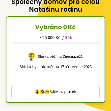
Společný domov pro celou
Natašinu rodinu
Vybráno 0 Kč
z 25 000 Kč
/ 0 %
Sbírka běží na Znesnáze21
Sbírka byla ukončena 17. července 2023
Sdílet s přáteli