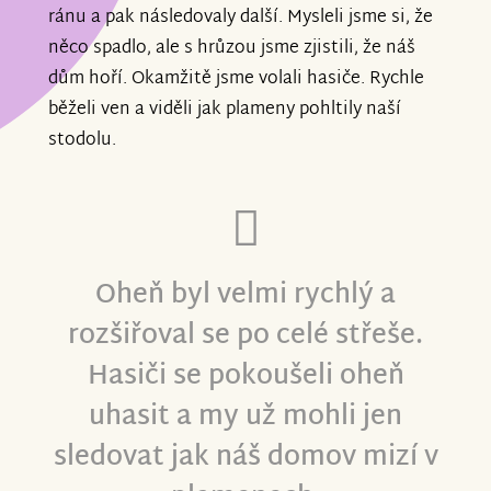
ránu a pak následovaly další. Mysleli jsme si, že
něco spadlo, ale s hrůzou jsme zjistili, že náš
dům hoří. Okamžitě jsme volali hasiče. Rychle
běželi ven a viděli jak plameny pohltily naší
stodolu.
Oheň byl velmi rychlý a
rozšiřoval se po celé střeše.
Hasiči se pokoušeli oheň
uhasit a my už mohli jen
sledovat jak náš domov mizí v