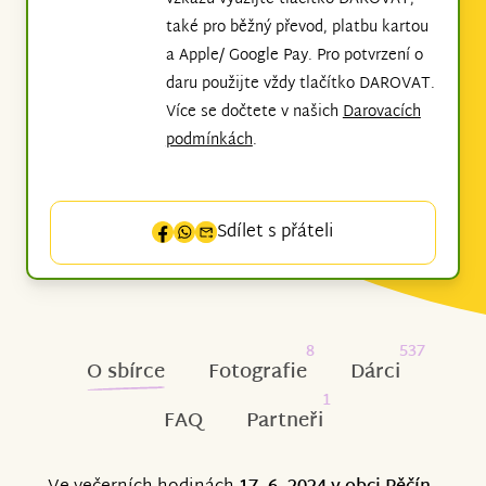
také pro běžný převod, platbu kartou
a Apple/ Google Pay. Pro potvrzení o
daru použijte vždy tlačítko DAROVAT.
Více se dočtete v našich
Darovacích
podmínkách
.
Sdílet s přáteli
8
537
O sbírce
Fotografie
Dárci
1
FAQ
Partneři