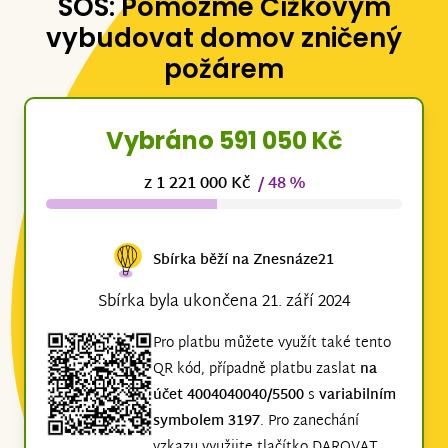
SOS: Pomozme Čížkovým
vybudovat domov zničený
požárem
Vybráno 591 050 Kč
z 1 221 000 Kč
/ 48 %
Sbírka běží na Znesnáze21
Sbírka byla ukončena 21. září 2024
Pro platbu můžete využít také tento
QR kód, případně platbu zaslat
na
účet 4004040040/5500
s
variabilním
symbolem 3197
. Pro zanechání
vzkazu využijte tlačítko DAROVAT,