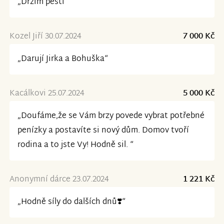
„Držím pěsti “
Kozel Jiří 30.07.2024
7 000 Kč
„Darují Jirka a Bohuška“
Kacálkovi 25.07.2024
5 000 Kč
„Doufáme,že se Vám brzy povede vybrat potřebné
penízky a postavíte si nový dům. Domov tvoří
rodina a to jste Vy! Hodně sil. “
Anonymní dárce 23.07.2024
1 221 Kč
„Hodně síly do dalších dnů❣️“