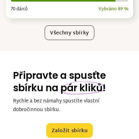
70 dárců
Vybráno 89 %
Všechny sbírky
Připravte a spusťte
sbírku na
pár kliků!
Rychle a bez námahy spustíte vlastní
dobročinnou sbírku.
Založit sbírku