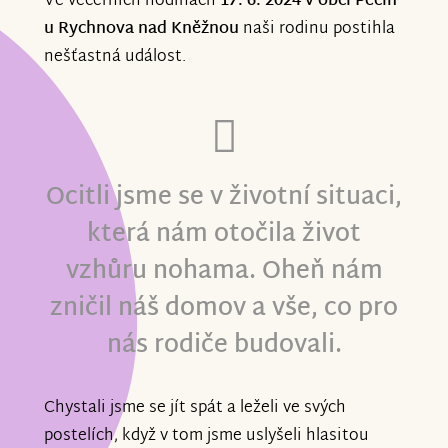
Ve večerních hodinách
17. 6. 2024 v obci Pěčín
u Rychnova nad Kněžnou
naši rodinu postihla
nešťastná událost.
Ocitli jsme se v životní situaci,
která nám otočila život
vzhůru nohama. Oheň nám
zničil náš domov a vše, co pro
nás rodiče budovali.
Chystali jsme se jít spát a leželi ve svých
postelích, když v tom jsme uslyšeli hlasitou