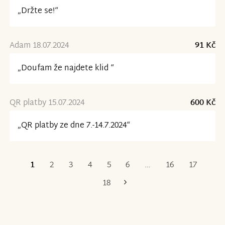
„Držte se!“
Adam 18.07.2024
91 Kč
„Doufam že najdete klid “
QR platby 15.07.2024
600 Kč
„QR platby ze dne 7.-14.7.2024“
1
2
3
4
5
6
…
16
17
Poslední
18