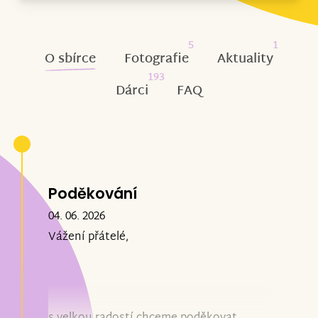
5
1
O sbírce
Fotografie
Aktuality
193
Dárci
FAQ
Poděkování
04. 06. 2026
Vážení přátelé,