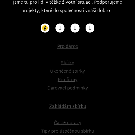
Jsme tu pro lidi v těžké životní situaci. Podporujeme
projekty, které do společnosti vnáši dobro...
Pro dárce
Sbírky
Ukončené sbírky
Pro firmy
Darovací podmínky
Zakládám sbírku
Časté dotazy
Tipy pro úspěšnou sbírku