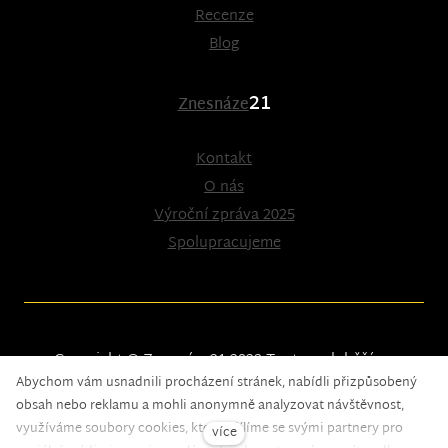
Recenze
Blog
21
Znesnáze
Kontakt
O nás
Výroční zpráva 2025
Spolupracujeme
Copyright © Znesnáze21 2023
Tento web běží na
Abychom vám usnadnili procházení stránek, nabídli přizpůsobený
solidpixels.
obsah nebo reklamu a mohli anonymně analyzovat návštěvnost,
využíváme soubory cookies, které sdílíme se svými partnery pro
více