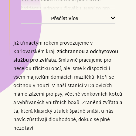
s velkou radostí chceme poděkovat
každému jednomu člověku. Není to pro
nás jednoduchá situace, přijít o velkou
Přečíst více
část vybavení a zároveň přemýšlet, zda
nakoupit nové - když není kde jej
Již třináctým rokem provozujeme v
bezpečně uložit. Díky projektu
Karlovarském kraji
záchrannou a odchytovou
Znesnáze21 a následně díky Vám již nyní
službu pro zvířata
. Smluvně pracujeme pro
probíhají úpravy, které nechceme uplně
necelou třicítku obcí, ale jsme k dispozici i
detailně zveřejňovat, ale prozradit snad
všem majitelům domácích mazlíčků, kteří se
můžeme, že již došlo k řádnému
ocitnou v nouzi. V naší stanici v Dalovicích
zabezpečení oken. Další detaily jsou na
máme zázemí pro psy, včetně venkovních kotců
řadě. Ihned po obdržení nadačního
a vyhřívaných vnitřních boxů. Zraněná zvířata a
příspěvku se vrhneme na doobjednání
ta, která klasický útulek špatně snáší, u nás
odciozené techniky, ať již vyloženě
navíc zůstávají dlouhodobě, dokud se plně
odchytové, nebo té pro provoz stanice.
nezotaví.
Čas běží neuvěřitelně rychle, a i s