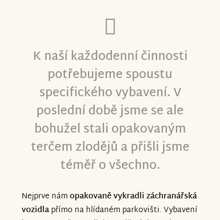
ohledem na dobu dodání budeme
šťastni, když tato eskapáda bude po
čtvrt roce za námi.
K naší každodenní činnosti
Až se chce člověku říct - co víc si přát.
potřebujeme spoustu
Přání nám ale i tak bylo splněno dopředu
specifického vybavení. V
- vybralo se téměř o polovinu více, než
byla cílová částka. Neuvěřitelné a moc
poslední době jsme se ale
nás to potěšilo. Požádáme tedy nadační
bohužel stali opakovaným
fond o možnost dokoupit případně část
terčem zlodějů a přišli jsme
vybavení do nově rekonstruované
téměř o všechno.
ošetřovny, která vzniká přímo v
prostorách naší stanice.
Nejprve nám
opakovaně vykradli záchranářská
Ještě jednou děkujeme všem za jakýkoliv
vozidla
přímo na hlídaném parkovišti. Vybavení