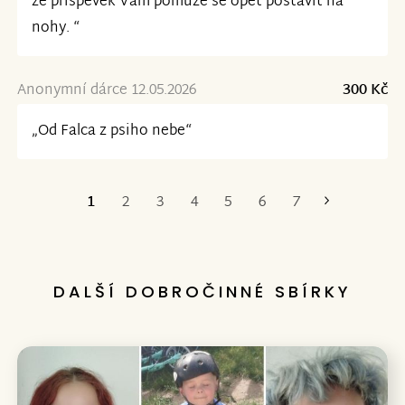
že příspěvek Vám pomůže se opět postavit na
nohy. “
Anonymní dárce 12.05.2026
300 Kč
„Od Falca z psiho nebe“
1
2
3
4
5
6
7
Poslední
DALŠÍ DOBROČINNÉ SBÍRKY