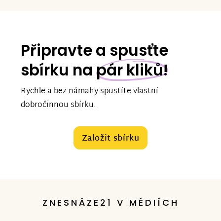
Připravte a spusťte
sbírku na
pár kliků!
Rychle a bez námahy spustíte vlastní
dobročinnou sbírku.
Založit sbírku
ZNESNÁZE21 V MÉDIÍCH