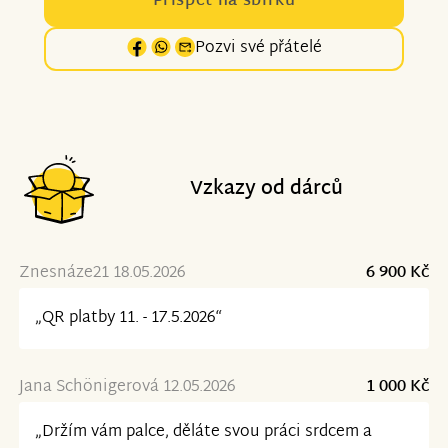
Přispět na sbírku
Pozvi své přátelé
Vzkazy od dárců
Znesnáze21 18.05.2026
6 900 Kč
„QR platby 11. - 17.5.2026“
Jana Schönigerová 12.05.2026
1 000 Kč
„Držím vám palce, děláte svou práci srdcem a