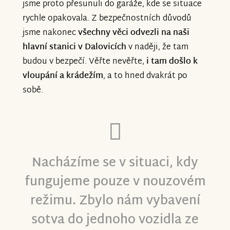
příspěvek, sdílení, slovní podporu,
jsme proto přesunuli do garáže, kde se situace
cokoliv. Bez vás všech by to opravdu
rychle opakovala. Z bezpečnostních důvodů
nešlo. Speciální poděkování zasíláme
jsme nakonec
všechny věci odvezli na naši
týmu projektu Znesnáze21, a to jak za
hlavní stanici v Dalovicích
v naději, že tam
samotnou realizaci, tak za milý a
budou v bezpečí. Věřte nevěřte,
i tam došlo k
profesionální přístup při provádění celým
vloupání a krádežím
, a to hned dvakrát po
procesem. Petr Prokeš
sobě.
Nacházíme se v situaci, kdy
fungujeme pouze v nouzovém
režimu. Zbylo nám vybavení
sotva do jednoho vozidla ze