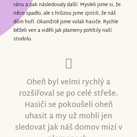
ránu a pak následovaly další. Mysleli jsme si, že
něco spadlo, ale s hrůzou jsme zjistili, že náš
dům hoří. Okamžitě jsme volali hasiče. Rychle
běželi ven a viděli jak plameny pohltily naší
stodolu.
Oheň byl velmi rychlý a
rozšiřoval se po celé střeše.
Hasiči se pokoušeli oheň
uhasit a my už mohli jen
sledovat jak náš domov mizí v