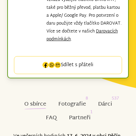
také pro běžný převod, platbu kartou
a Apple/ Google Pay. Pro potvrzení o
daru použijte vždy tlačítko DAROVAT.
Více se dočtete v našich
Darovacích
podmínkách
.
Sdílet s přáteli
8
537
O sbírce
Fotografie
Dárci
1
FAQ
Partneři