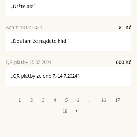
„Držte se!“
Adam 18.07.2024
91 Kč
„Doufam že najdete klid “
QR platby 15.07.2024
600 Kč
„QR platby ze dne 7.-14.7.2024“
1
2
3
4
5
6
…
16
17
Poslední
18