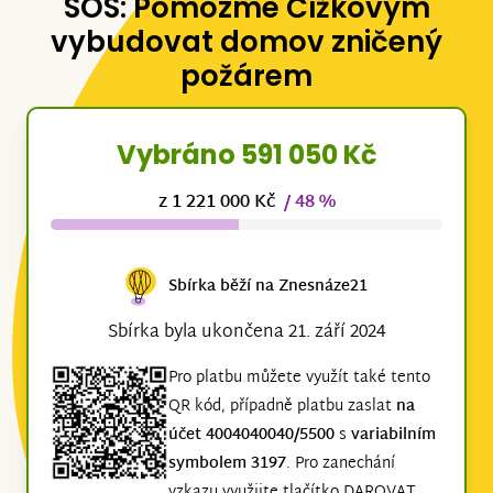
SOS: Pomozme Čížkovým
vybudovat domov zničený
požárem
Vybráno 591 050 Kč
z 1 221 000 Kč
/ 48 %
Sbírka běží na Znesnáze21
Sbírka byla ukončena 21. září 2024
Pro platbu můžete využít také tento
QR kód, případně platbu zaslat
na
účet 4004040040/5500
s
variabilním
symbolem 3197
. Pro zanechání
vzkazu využijte tlačítko DAROVAT,