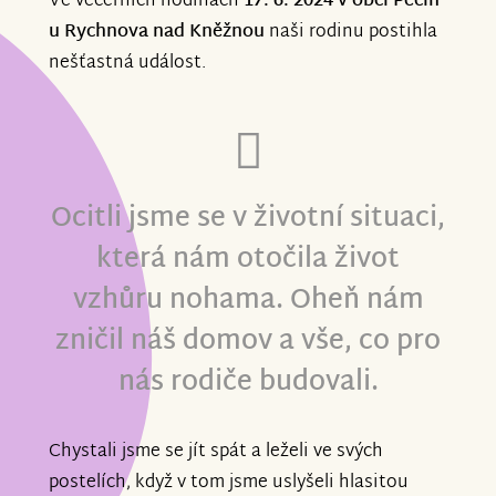
Ve večerních hodinách
17. 6. 2024 v obci Pěčín
u Rychnova nad Kněžnou
naši rodinu postihla
nešťastná událost.
Ocitli jsme se v životní situaci,
která nám otočila život
vzhůru nohama. Oheň nám
zničil náš domov a vše, co pro
nás rodiče budovali.
Chystali jsme se jít spát a leželi ve svých
postelích, když v tom jsme uslyšeli hlasitou