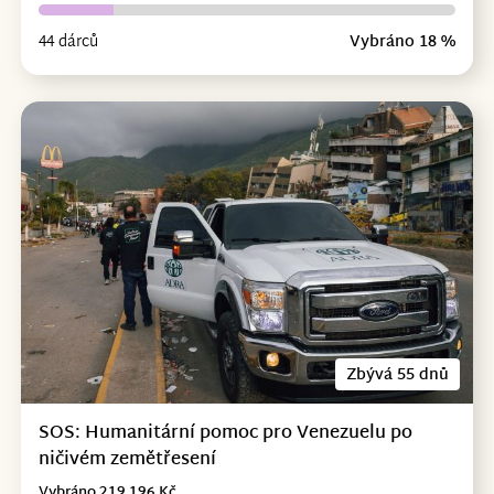
44 dárců
Vybráno 18 %
Zbývá 55 dnů
SOS: Humanitární pomoc pro Venezuelu po
ničivém zemětřesení
Vybráno 219 196 Kč