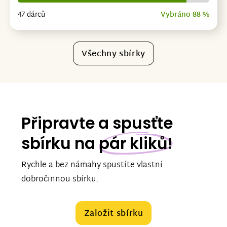
47 dárců
Vybráno 88 %
Všechny sbírky
Připravte a spusťte
sbírku na
pár kliků!
Rychle a bez námahy spustíte vlastní
dobročinnou sbírku.
Založit sbírku