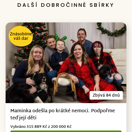
DALŠÍ DOBROČINNÉ SBÍRKY
Znásobíme
váš dar
Zbývá 84 dnů
Maminka odešla po krátké nemoci. Podpořme
teď její děti
Vybráno 315 889 Kč z 200 000 Kč