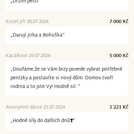
„Držím pěsti “
Kozel Jiří 30.07.2024
7 000 Kč
„Darují Jirka a Bohuška“
Kacálkovi 25.07.2024
5 000 Kč
„Doufáme,že se Vám brzy povede vybrat potřebné
penízky a postavíte si nový dům. Domov tvoří
rodina a to jste Vy! Hodně sil. “
Anonymní dárce 23.07.2024
1 221 Kč
„Hodně síly do dalších dnů❣️“