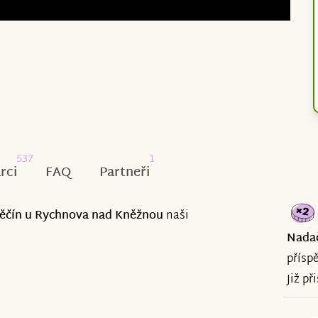
537
1
rci
FAQ
Partneři
 Pěčín u Rychnova nad Kněžnou
naši
Nada
přísp
Již př