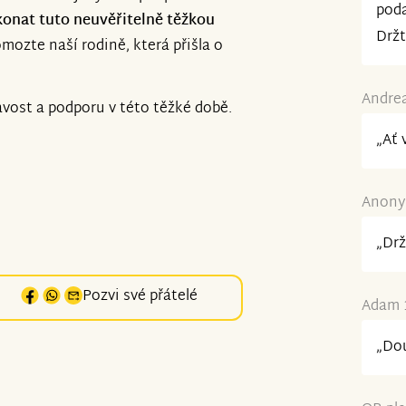
poda
ekonat tuto neuvěřitelně těžkou
Držt
mozte naší rodině, která přišla o
Andrea
vost a podporu v této těžké době.
„Ať 
Anonym
„Drž
Pozvi své přátelé
Adam 1
„Dou