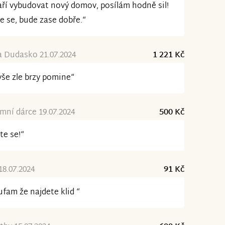
ří vybudovat nový domov, posílám hodně sil!
e se, bude zase dobře.“
 Dudasko 21.07.2024
1 221 Kč
vše zle brzy pomine“
ní dárce 19.07.2024
500 Kč
te se!“
8.07.2024
91 Kč
fam že najdete klid “