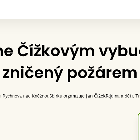
e Čížkovým vyb
zničený požárem
 u Rychnova nad Kněžnou
Sbírku organizuje
Jan Čížek
Rodina a děti, T