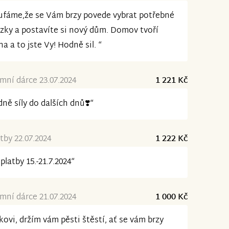
fáme,že se Vám brzy povede vybrat potřebné
zky a postavíte si nový dům. Domov tvoří
na a to jste Vy! Hodně sil. “
ní dárce 23.07.2024
1 221 Kč
ně síly do dalších dnů❣️“
tby 22.07.2024
1 222 Kč
platby 15.-21.7.2024“
ní dárce 21.07.2024
1 000 Kč
kovi, držím vám pěsti štěstí, ať se vám brzy