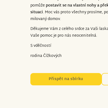
pomůže
postavit se na vlastní nohy a př
situaci
. Moc vás proto všechny prosíme, po
milovaný domov.
Děkujeme Vám z celého srdce za Vaši laska
Vaše pomoc je pro nás neocenitelná.
S vděčností
rodina Čížkových
Přispět na sbírku