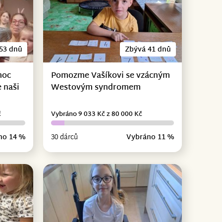
53 dnů
Zbývá 41 dnů
moc
Pomozme Vašíkovi se vzácným
 naši
Westovým syndromem
č
Vybráno 9 033 Kč z 80 000 Kč
no 14 %
30 dárců
Vybráno 11 %