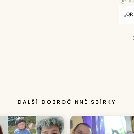
QR pla
„QR 
DALŠÍ DOBROČINNÉ SBÍRKY