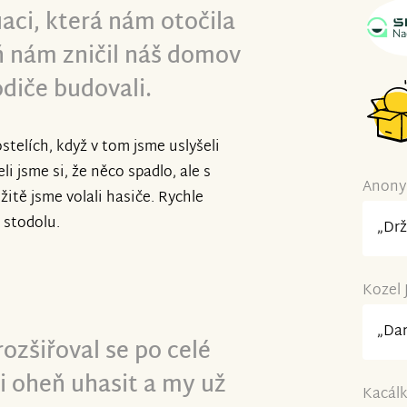
tuaci, která nám otočila
 nám zničil náš domov
odiče budovali.
ostelích, když v tom jsme uslyšeli
li jsme si, že něco spadlo, ale s
Anonym
žitě jsme volali hasiče. Rychle
í stodolu.
„Drž
Kozel J
„Dar
rozšiřoval se po celé
li oheň uhasit a my už
Kacálk