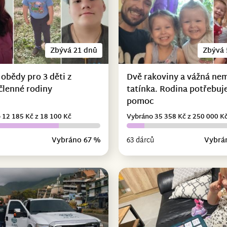
Zbývá 21 dnů
Zbývá 
 obědy pro 3 děti z
Dvě rakoviny a vážná ne
členné rodiny
tatínka. Rodina potřebuje
pomoc
 12 185 Kč z 18 100 Kč
Vybráno 35 358 Kč z 250 000 K
Vybráno 67 %
63 dárců
Vybrá