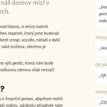
k náš domov mizí v
„Dou
ech.
pení
rodi
u nad hlavou, o místo našich
chen majetek, který jsme budovali.
Anonym
keré stroje, vozidlo, nářadí a další
e také zničena, všechno je
„Hod
áme výši peněz, která nám bude
QR pla
a celkovou obnovu však nestačí.
„QR 
e?
Anonym
u o finanční pomoc, abychom mohli
„Číž
ši rodinu. Jakýkoliv příspěvek nám