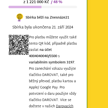
z 1 221 000 Kč
/ 48 %
Sbírka běží na Znesnáze21
Sbírka byla ukončena 21. září 2024
Pro platbu můžete využít také
tento QR kód, případně platbu
zaslat
na účet
4004040040/5500
s
variabilním symbolem 3197
.
Pro zanechání vzkazu využijte
tlačítko DAROVAT, také pro
běžný převod, platbu kartou a
Apple/ Google Pay. Pro
potvrzení o daru použijte vždy
tlačítko DAROVAT. Více se
dočtete v našich
Darovacích