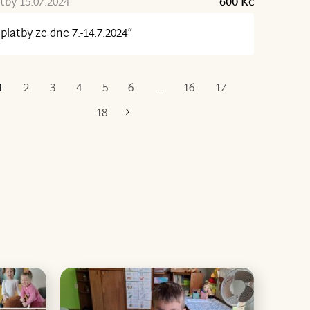
tby 15.07.2024
600 Kč
platby ze dne 7.-14.7.2024“
1
2
3
4
5
6
…
16
17
Poslední
18