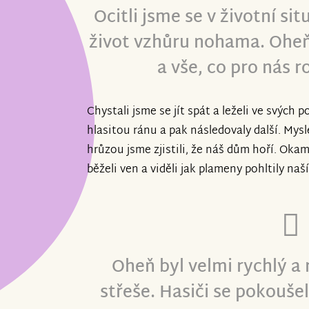
Ocitli jsme se v životní si
život vzhůru nohama. Oheň
a vše, co pro nás r
Chystali jsme se jít spát a leželi ve svých p
hlasitou ránu a pak následovaly další. Mysle
hrůzou jsme zjistili, že náš dům hoří. Okam
běželi ven a viděli jak plameny pohltily naš
Oheň byl velmi rychlý a 
střeše. Hasiči se pokouše