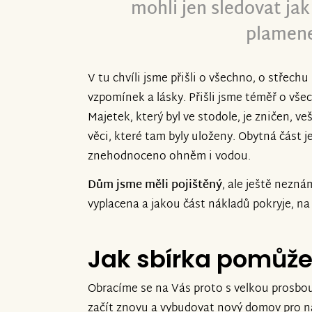
mohli jen sledovat ja
plamen
V tu chvíli jsme přišli o všechno, o střech
vzpomínek a lásky. Přišli jsme téměř o vše
Majetek, který byl ve stodole, je zničen, veš
věci, které tam byly uloženy. Obytná část j
znehodnoceno ohněm i vodou.
Dům jsme měli pojištěný
, ale ještě nezn
vyplacena a jakou část nákladů pokryje, n
Jak sbírka pomůž
Obracíme se na Vás proto s velkou prosbo
začít znovu a vybudovat nový domov pro na