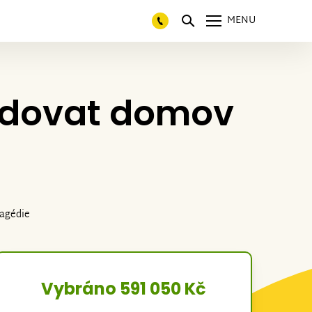
MENU
udovat domov
ragédie
Vybráno 591 050 Kč