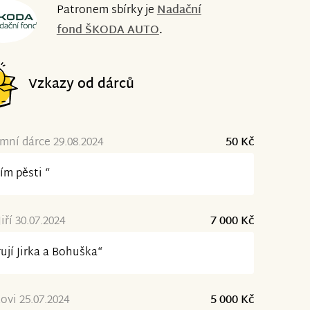
Patronem sbírky je
Nadační
fond ŠKODA AUTO
.
Vzkazy od dárců
ní dárce 29.08.2024
50 Kč
ím pěsti “
iří 30.07.2024
7 000 Kč
ují Jirka a Bohuška“
ovi 25.07.2024
5 000 Kč