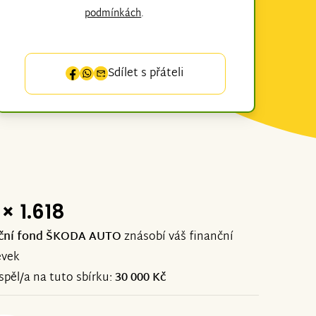
podmínkách
.
Sdílet s přáteli
× 1.618
ční fond ŠKODA AUTO
znásobí váš finanční
ěvek
ispěl/a na tuto sbírku:
30 000 Kč