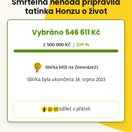
Smrtelná nehoda připravila
tatínka Honzu o život
Vybráno 546 611 Kč
z 500 000 Kč
/ 109 %
Sbírka běží na Znesnáze21
Sbírka byla ukončena 16. srpna 2023
Sdílet s přáteli