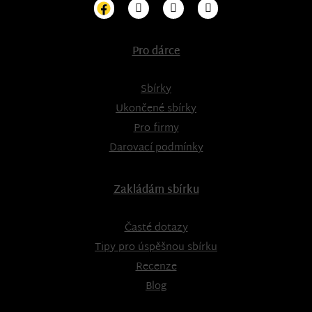
Pro dárce
Sbírky
Ukončené sbírky
Pro firmy
Darovací podmínky
Zakládám sbírku
Časté dotazy
Tipy pro úspěšnou sbírku
Recenze
Blog