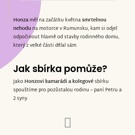
Petra, Honzík, Adámek.
Honza
měl na začátku května
smrtelnou
nehodu
na motorce v Rumunsku, kam si odjel
odpočinout hlavně od stavby rodinného domu,
který z velké části dělal sám.
Jak sbírka pomůže?
Jako
Honzovi kamarádi a kolegové
sbírku
spouštíme pro pozůstalou rodinu – paní Petru a
2 syny.