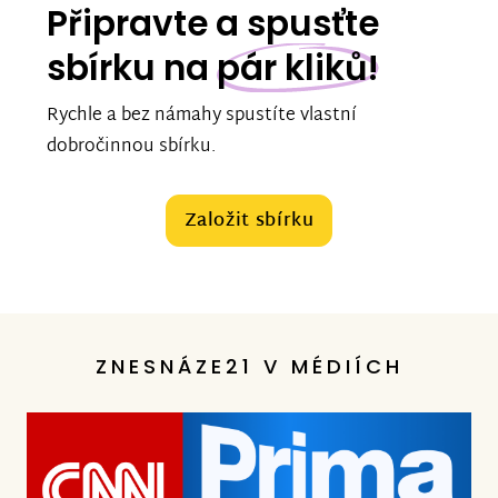
Připravte a spusťte
sbírku na
pár kliků!
Rychle a bez námahy spustíte vlastní
dobročinnou sbírku.
Založit sbírku
ZNESNÁZE21 V MÉDIÍCH