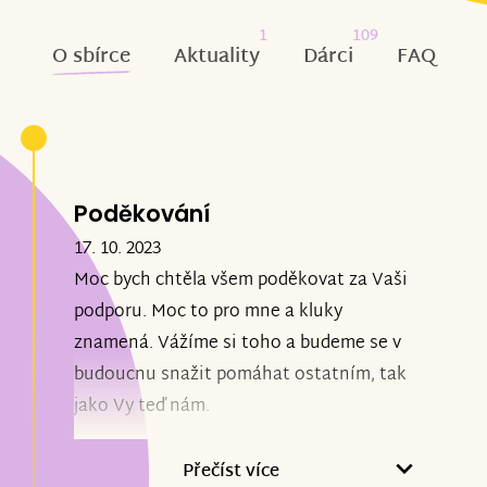
1
109
O sbírce
Aktuality
Dárci
FAQ
Poděkování
17. 10. 2023
Moc bych chtěla všem poděkovat za Vaši
podporu. Moc to pro mne a kluky
znamená. Vážíme si toho a budeme se v
budoucnu snažit pomáhat ostatním, tak
jako Vy teď nám.
Nenechali jste nás v tom, děkujeme!!!
Přečíst více