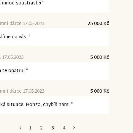
imnou soustrast :(“
ní dárce 17.05.2023
25 000 Kč
líme na vás. “
 17.05.2023
5 000 Kč
 te opatruj.“
ní dárce 17.05.2023
5 000 Kč
ká situace. Honzo, chybíš nám! “
1
2
3
4