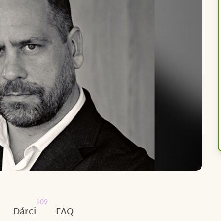
109
Dárci
FAQ