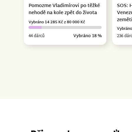
Pomozme Vladimírovi po těžké
SOS: 
nehodě na kole zpět do života
Venez
zemět
Vybráno 14 285 Kč z 80 000 Kč
Vybráno
44 dárců
Vybráno 18 %
236 dár