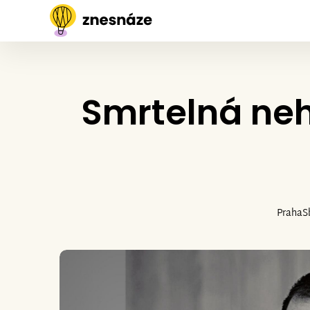
Smrtelná neh
Praha
S