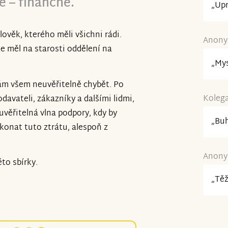
 – finančně.
„Upr
lověk, kterého měli všichni rádi.
Anonym
de měl na starosti oddělení na
„Mys
ám všem neuvěřitelně chybět. Po
Kolega
avateli, zákazníky a dalšími lidmi,
uvěřitelná vlna podpory, kdy by
„Buh
ekonat tuto ztrátu, alespoň z
Anonym
to sbírky.
„Těž