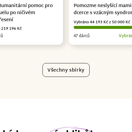
Humanitární pomoc pro
Pomozme neslyšící mami
uelu po ničivém
dcerce s vzácným syndr
řesení
Vybráno 44 193 Kč z 50 000 Kč
 219 196 Kč
ců
47 dárců
Vybrá
Všechny sbírky