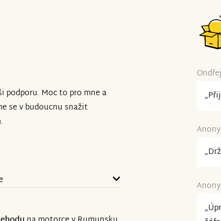
Ondřej
i podporu. Moc to pro mne a
„Při
me se v budoucnu snažit
.
Anonym
„Drž
e
Anonym
„Úpr
nehodu
na motorce v Rumunsku,