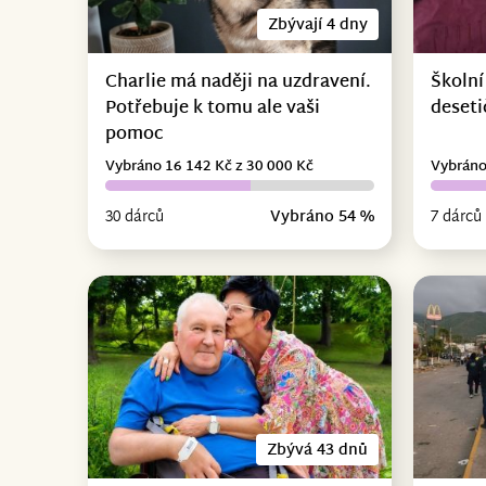
Zbývají 4 dny
Charlie má naději na uzdravení.
Školní
Potřebuje k tomu ale vaši
deseti
pomoc
Vybráno 16 142 Kč z 30 000 Kč
Vybráno
30 dárců
Vybráno 54 %
7 dárců
Zbývá 43 dnů