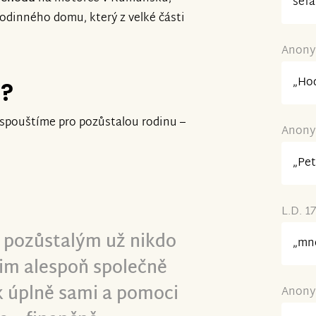
šéfa
rodinného domu, který z velké části
Anonym
„Hod
e?
spouštíme pro pozůstalou rodinu –
Anonym
„Pet
L.D. 1
a pozůstalým už nikdo
„mno
im alespoň společně
ak úplně sami a pomoci
Anonym