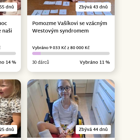
55 dnů
Zbývá 43 dnů
moc
Pomozme Vašíkovi se vzácným
 naši
Westovým syndromem
č
Vybráno 9 033 Kč z 80 000 Kč
no 14 %
30 dárců
Vybráno 11 %
25 dnů
Zbývá 44 dnů