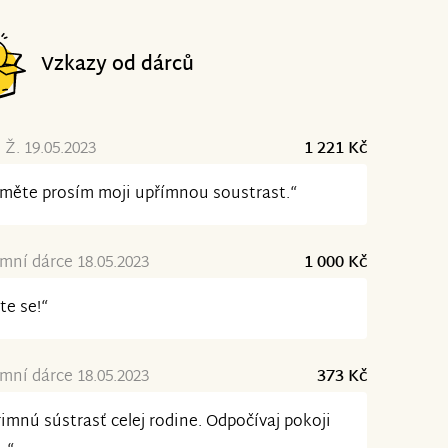
Vzkazy od dárců
 Ž. 19.05.2023
1 221 Kč
jměte prosím moji upřímnou soustrast.“
ní dárce 18.05.2023
1 000 Kč
te se!“
ní dárce 18.05.2023
373 Kč
imnú sústrasť celej rodine. Odpočívaj pokoji