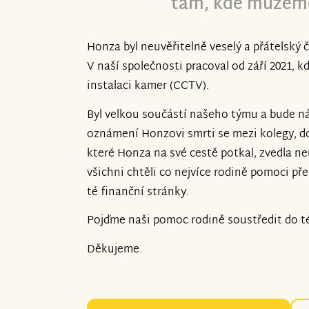
tam, kde můžeme
Honza byl neuvěřitelně veselý a přátelský č
V naší společnosti pracoval od září 2021, k
instalaci kamer (CCTV).
Byl velkou součástí našeho týmu a bude n
oznámení Honzovi smrti se mezi kolegy, dod
které Honza na své cestě potkal, zvedla ne
všichni chtěli co nejvíce rodině pomoci př
té finanční stránky.
Pojďme naši pomoc rodině soustředit do té
Děkujeme.