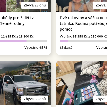
Zbývá 23 dnů
Zbývá 
 obědy pro 3 děti z
Dvě rakoviny a vážná ne
členné rodiny
tatínka. Rodina potřebuje
pomoc
 11 685 Kč z 18 100 Kč
Vybráno 35 358 Kč z 250 000 K
Vybráno 65 %
63 dárců
Vybrá
Zbývá 55 dnů
Zbývá 