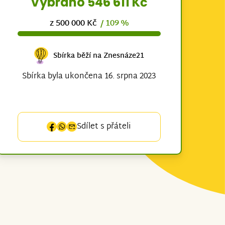
Vybráno 546 611 Kč
z 500 000 Kč
/ 109 %
Sbírka běží na Znesnáze21
Sbírka byla ukončena 16. srpna 2023
Sdílet s přáteli