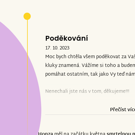
Poděkování
17. 10. 2023
Moc bych chtěla všem poděkovat za Vaš
kluky znamená. Vážíme si toho a bude
pomáhat ostatním, tak jako Vy teď nám
Nenechali jste nás v tom, děkujeme!!!
Petra, Honzík, Adámek.
Přečíst víc
Honza
měl na začátku května
smrtelnou 