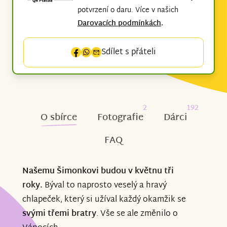
potvrzení o daru. Více v našich
Darovacích podmínkách
.
Sdílet s přáteli
2
192
O sbírce
Fotografie
Dárci
FAQ
Našemu Šimonkovi budou v květnu tři
roky.
Býval to naprosto veselý a hravý
chlapeček, který si užíval každý okamžik se
svými třemi bratry
. Vše se ale změnilo o