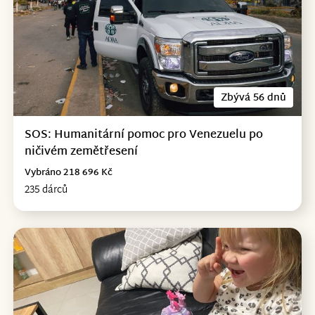
Zbývá 56 dnů
SOS: Humanitární pomoc pro Venezuelu po
ničivém zemětřesení
Vybráno 218 696 Kč
235 dárců