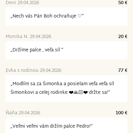
Deni 29.04.2026
50 €
„Nech vás Pán Boh ochraňuje ♡“
Monika N. 29.04.2026
20 €
„Držíme palce , veľa síl “
Evka s rodinou 29.04.2026
77 €
„Modlím sa za Šimonka a posielam veľa veľa síl
Šimonkovi a celej rodinke ❤️🙏🏻❤️ držte sa!“
Ňaňa 29.04.2026
100 €
„Veľmi veľmi vám držím palce Pedro!“