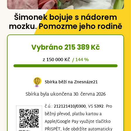
Šimonek bojuje s nádorem
mozku. Pomozme jeho rodině
Vybráno 215 389 Kč
z 150 000 Kč
/ 144 %
Sbírka běží na Znesnáze21
Sbírka byla ukončena 30. června 2026
č.ú.:
212121410/0300
, VS
5392
. Pro
běžný převod, platbu kartou a
Apple/Google Pay využijte tlačítko
PŘISPĚT, kde obdržíte automaticky