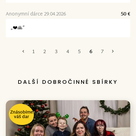
Anonymní dárce 29.04.2026
50 €
„❤️🙏“
1
2
3
4
5
6
7
První
Poslední
DALŠÍ DOBROČINNÉ SBÍRKY
Znásobíme
váš dar