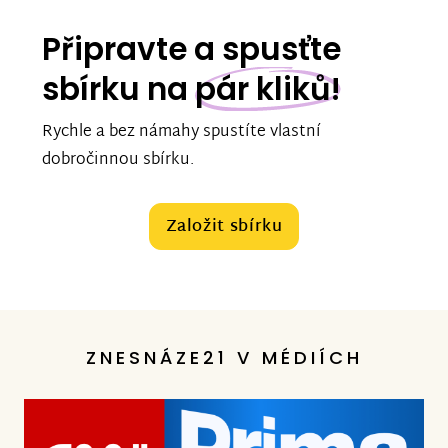
Připravte a spusťte
sbírku na
pár kliků!
Rychle a bez námahy spustíte vlastní
dobročinnou sbírku.
Založit sbírku
ZNESNÁZE21 V MÉDIÍCH