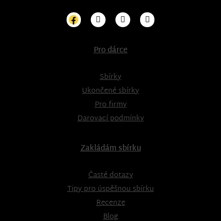
Pro dárce
Sbírky
Ukončené sbírky
Pro firmy
Darovací podmínky
Zakládám sbírku
Časté dotazy
Tipy pro úspěšnou sbírku
Recenze
Blog