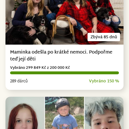
Zbývá 85 dnů
Maminka odešla po krátké nemoci. Podpořme
teď její děti
Vybráno 299 849 Kč z 200 000 Kč
289 dárců
Vybráno 150 %