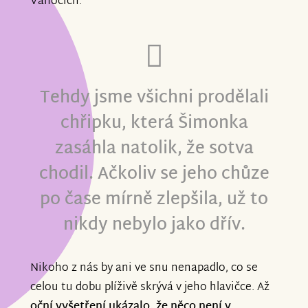
Vánocích.
Tehdy jsme všichni prodělali
chřipku, která Šimonka
zasáhla natolik, že sotva
chodil. Ačkoliv se jeho chůze
po čase mírně zlepšila, už to
nikdy nebylo jako dřív.
Nikoho z nás by ani ve snu nenapadlo, co se
celou tu dobu plíživě skrývá v jeho hlavičce. Až
oční vyšetření ukázalo, že něco není v