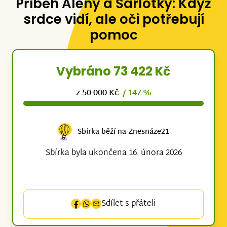
Příběh Aleny a Šarlotky: Když
srdce vidí, ale oči potřebují
pomoc
Vybráno 73 422 Kč
z 50 000 Kč
/ 147 %
Sbírka běží na Znesnáze21
Sbírka byla ukončena 16. února 2026
Sdílet s přáteli