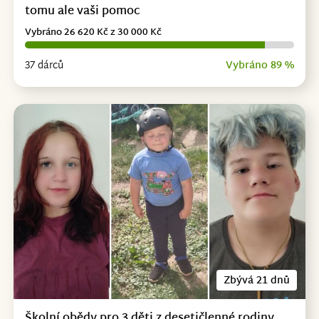
tomu ale vaši pomoc
Vybráno 26 620 Kč z 30 000 Kč
37 dárců
Vybráno 89 %
Zbývá 21 dnů
Školní obědy pro 3 děti z desetičlenné rodiny