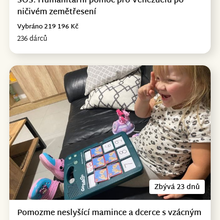
SOS: Humanitární pomoc pro Venezuelu po
ničivém zemětřesení
Vybráno 219 196 Kč
236 dárců
Zbývá 23 dnů
Pomozme neslyšící mamince a dcerce s vzácným