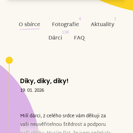
4
1
O sbírce
Fotografie
Aktuality
138
Dárci
FAQ
Díky, díky, díky!
19. 01. 2026
Milí dárci, z celého srdce vám děkuji za
vaši neuvěřitelnou štědrost a podporu