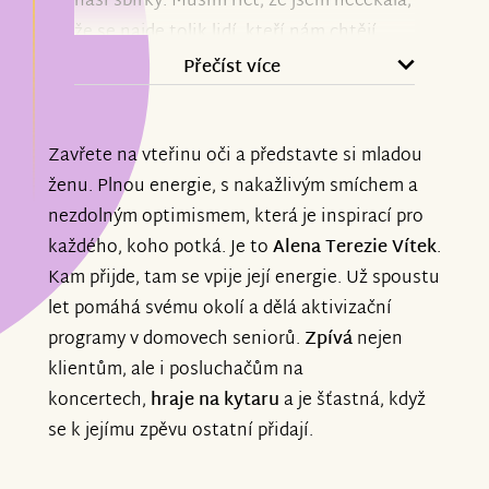
naší sbírky. Musím říct, že jsem nečekala,
že se najde tolik lidí, kteří nám chtějí
pomoci. Díky vám může Šarlotka
Přečíst více
nastoupit do první třídy s jistotou, že
bude mít tu správnou podporu při učení
Zavřete na vteřinu oči a představte si mladou
psaní, čtení a počítání. Dárcům
ženu. Plnou energie, s nakažlivým smíchem a
děkujeme za to, že s námi jdou po naší
nezdolným optimismem, která je inspirací pro
cestě, která není vždy jednoduchá. My to
každého, koho potká. Je to
Alena Terezie Vítek
.
se Šarlotkou zvládneme, protože máme
Kam přijde, tam se vpije její energie. Už spoustu
rády výzvy. Na startovní rovince teď díky
let pomáhá svému okolí a dělá aktivizační
vám nestojíme samy. Každý váš
programy v domovech seniorů.
Zpívá
nejen
příspěvek, každé sdílení a každé
klientům, ale i posluchačům na
povzbudivé slovo pro nás znamená víc,
koncertech,
hraje na kytaru
a je šťastná, když
než si dokážete představit. Jste úžasní
se k jejímu zpěvu ostatní přidají.
lidé a my jsme nesmírně vděčné, že
existujete. Děkujeme vám!