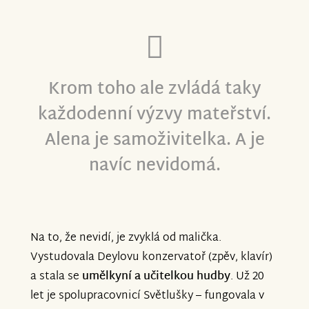
Alena Terezie Vítek a Šarlotka
Krom toho ale zvládá taky
každodenní výzvy mateřství.
Alena je samoživitelka. A je
navíc nevidomá.
Na to, že nevidí, je zvyklá od malička.
Vystudovala Deylovu konzervatoř (zpěv, klavír)
a stala se
umělkyní a učitelkou hudby
. Už 20
let je spolupracovnicí Světlušky – fungovala v