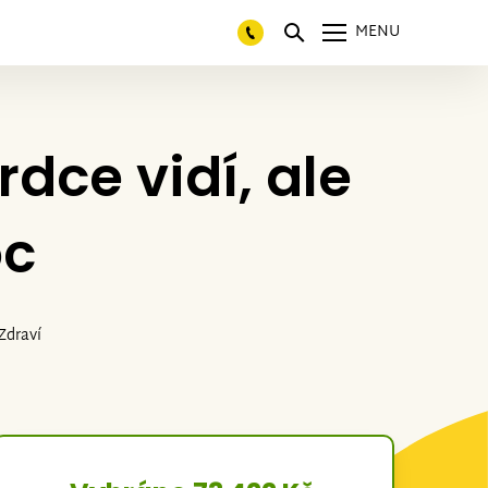
MENU
rdce vidí, ale
oc
Zdraví