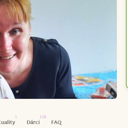
1
138
tuality
Dárci
FAQ