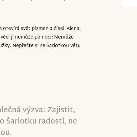
e otevírá svět písmen a čísel. Alena
né věci jí nemůže pomoci:
Nemůže
užky.
Nepřečte si se Šarlotkou větu
lečná výzva: Zajistit,
o Šarlotku radostí, ne
ou.