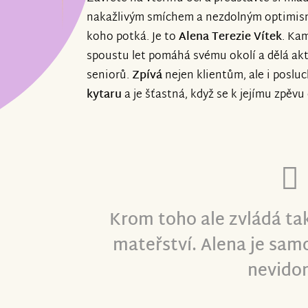
váš příspěvek, každé sdílení a každé p
nakažlivým smíchem a nezdolným optimisme
víc, než si dokážete představit. Jste úž
koho potká. Je to
Alena Terezie Vítek
. Kam
vděčné, že existujete. Děkujeme vám!
spoustu let pomáhá svému okolí a dělá ak
seniorů.
Zpívá
nejen klientům, ale i posl
Alena Terezie Vítek a Šarlotka
kytaru
a je šťastná, když se k jejímu zpěvu 
Krom toho ale zvládá ta
mateřství. Alena je samo
nevido