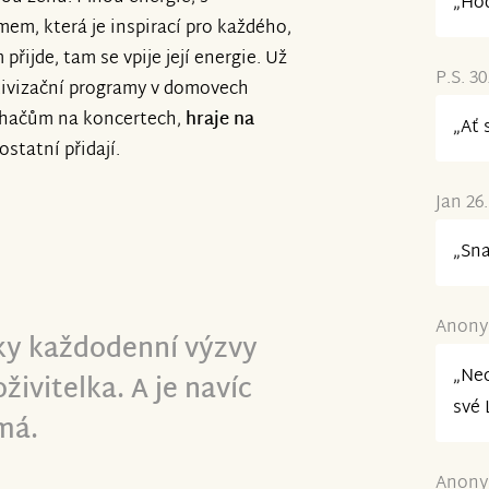
ovzbudivé slovo pro nás znamená
„Ho
m, která je inspirací pro každého,
asní lidé a my jsme nesmírně
 přijde, tam se vpije její energie. Už
P.S. 30
tivizační programy v domovech
uchačům na koncertech,
hraje na
„Ať 
ostatní přidají.
Jan 26
„Sna
Anonym
ky každodenní výzvy
„Ne
živitelka. A je navíc
své 
má.
Anonym