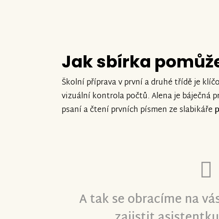
Jak sbírka pomůž
Školní příprava v první a druhé třídě je klíč
vizuální kontrola počtů. Alena je báječná 
psaní a čtení prvních písmen ze slabikáře
p
A tak se obracíme na vá
zajistit asistentk