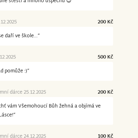
dně štěstí a mnoho úspěchů 😉“
.12.2025
200 Kč
se daří ve škole...“
.12.2025
500 Kč
d pomůže :)“
ní dárce 25.12.2025
200 Kč
chť vám Všemohoucí Bůh žehná a objímá ve
Lásce!“
ní dárce 24.12.2025
100 Kč