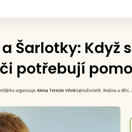
a Šarlotky: Když s
či potřebují pom
un
Sbírku organizuje
Alena Terezie Vítek
Samoživitelé, Rodina a děti, 