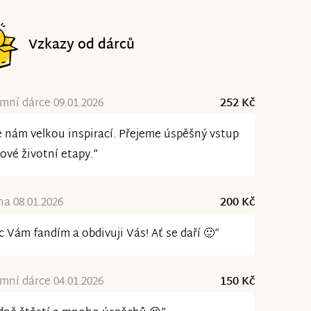
Vzkazy od dárců
ní dárce 09.01.2026
252 Kč
e nám velkou inspirací. Přejeme úspěšný vstup
ové životní etapy.“
na 08.01.2026
200 Kč
 Vám fandím a obdivuji Vás! Ať se daří 🙂“
ní dárce 04.01.2026
150 Kč