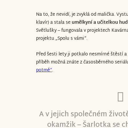
Na to, že nevidí, je zvyklá od malička. Vys
klavír) a stala se
umělkyní a učitelkou hu
Světlušky – fungovala v projektech Kavár
projektu „Spolu s vámi“.
Před šesti lety ji potkalo nesmírné štěstí a
příběh možná znáte z časosběrného seriá
potmě“
.
A v jejich společném živo
okamžik – Šarlotka se ch