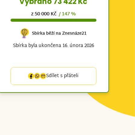
Vybráno 73 422 Kč
z 50 000 Kč
/ 147 %
Sbírka běží na Znesnáze21
Sbírka byla ukončena 16. února 2026
Sdílet s přáteli