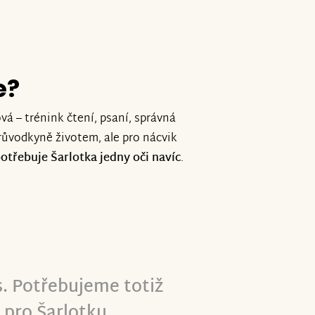
e?
ová – trénink čtení, psaní, správná
průvodkyně životem, ale pro nácvik
otřebuje Šarlotka jedny oči navíc
.
s. Potřebujeme totiž
u pro Šarlotku.