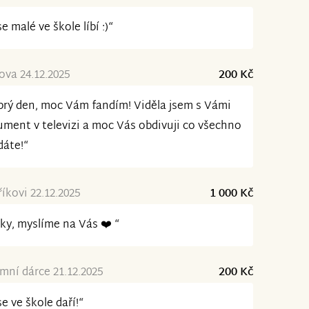
se malé ve škole líbí :)“
ova 24.12.2025
200 Kč
rý den, moc Vám fandím! Viděla jsem s Vámi
ment v televizi a moc Vás obdivuji co všechno
dáte!“
íkovi 22.12.2025
1 000 Kč
ky, myslíme na Vás ❤️ “
ní dárce 21.12.2025
200 Kč
se ve škole daří!“