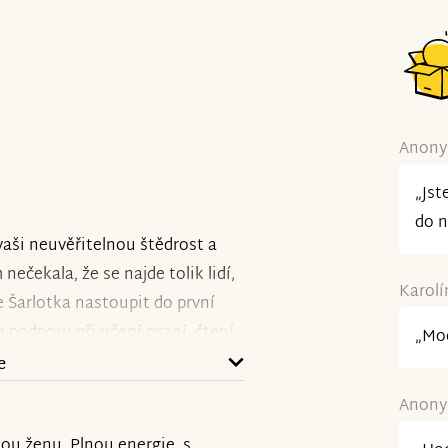
Anonym
„Jst
do n
 vaši neuvěřitelnou štědrost a
nečekala, že se najde tolik lidí,
Karolí
 Šarlotka nastoupit do první
u podporu při učení psaní, čtení
„Moc
 námi jdou po naší cestě, která
e
kou zvládneme, protože máme
Anonym
íky vám nestojíme samy. Každý
dou ženu. Plnou energie, s