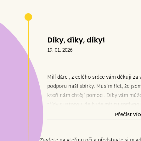
Díky, díky, díky!
19. 01. 2026
Milí dárci, z celého srdce vám děkuji za
podporu naší sbírky. Musím říct, že jsem 
kteří nám chtějí pomoci. Díky vám může
třídy s jistotou, že bude mít tu správno
a počítání. Dárcům děkujeme za to, že s
Přečíst víc
není vždy jednoduchá. My to se Šarlot
rády výzvy. Na startovní rovince teď d
Zavřete na vteřinu oči a představte si mla