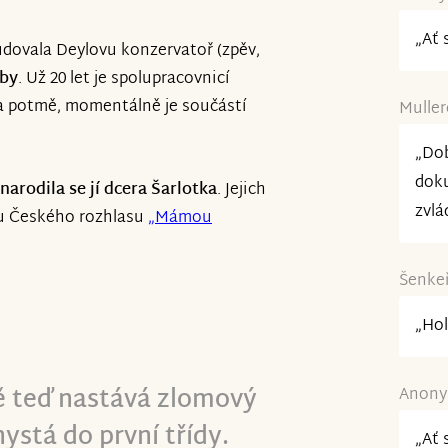
„Ať 
tudovala Deylovu konzervatoř (zpěv,
dby
. Už 20 let je spolupracovnicí
na potmě, momentálně je součástí
Muller
„Dob
doku
narodila se jí dcera Šarlotka
. Jejich
zvlá
lu Českého rozhlasu
„Mámou
Šenkeř
„Hol
tě teď nastává zlomový
Anonym
ystá do první třídy.
„Ať 