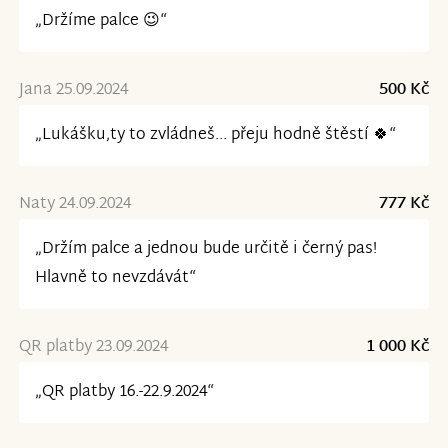
„Držíme palce 😉“
Jana 25.09.2024
500 Kč
„Lukášku,ty to zvládneš... přeju hodně štěstí 🍀“
Naty 24.09.2024
777 Kč
„Držím palce a jednou bude určitě i černý pas!
Hlavně to nevzdávát“
QR platby 23.09.2024
1 000 Kč
„QR platby 16.-22.9.2024“