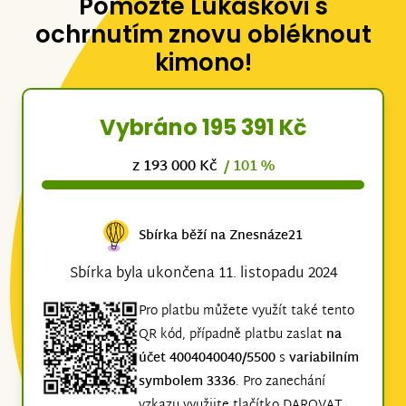
Pomozte Lukáškovi s
ochrnutím znovu obléknout
kimono!
Vybráno 195 391 Kč
z 193 000 Kč
/ 101 %
Sbírka běží na Znesnáze21
Sbírka byla ukončena 11. listopadu 2024
Pro platbu můžete využít také tento
QR kód, případně platbu zaslat
na
účet 4004040040/5500
s
variabilním
symbolem 3336
. Pro zanechání
vzkazu využijte tlačítko DAROVAT,