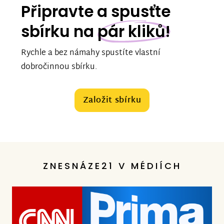
Připravte a spusťte
sbírku na
pár kliků!
Rychle a bez námahy spustíte vlastní
dobročinnou sbírku.
Založit sbírku
ZNESNÁZE21 V MÉDIÍCH