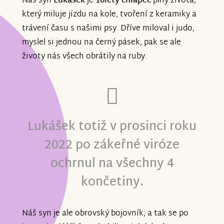
Náš syn
Lukášek
je
10letý chlapec
plný života,
který miluje jízdu na kole, tvoření z keramiky a
trávení času s našimi psy. Dříve miloval i judo,
myslel si jednou na černý pásek, pak se ale
životy nás všech obrátily na ruby.
Lukášek totiž v prosinci roku
2022 po zákeřné viróze
ochrnul na všechny 4
končetiny.
Náš syn je ale obrovský bojovník, a tak se po