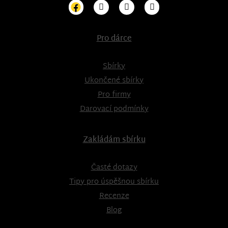
Pro dárce
Sbírky
Ukončené sbírky
Pro firmy
Darovací podmínky
Zakládám sbírku
Časté dotazy
Tipy pro úspěšnou sbírku
Recenze
Blog