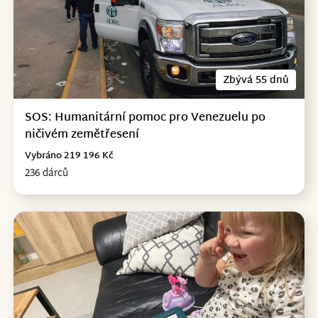
Zbývá 55 dnů
SOS: Humanitární pomoc pro Venezuelu po
ničivém zemětřesení
Vybráno 219 196 Kč
236 dárců