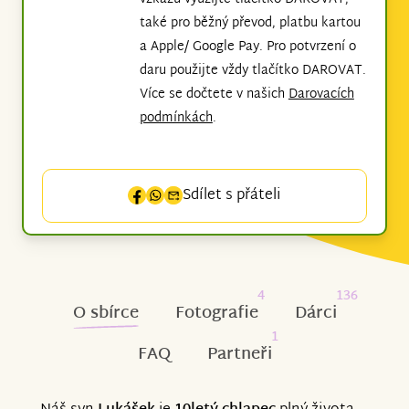
také pro běžný převod, platbu kartou
a Apple/ Google Pay. Pro potvrzení o
daru použijte vždy tlačítko DAROVAT.
Více se dočtete v našich
Darovacích
podmínkách
.
Sdílet s přáteli
4
136
O sbírce
Fotografie
Dárci
1
FAQ
Partneři