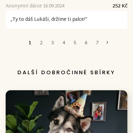
Anonymní dárce 16.09.2024
252 Kč
„Ty to dáš Lukáši, držíme ti palce!“
1
2
3
4
5
6
7
Poslední
DALŠÍ DOBROČINNÉ SBÍRKY