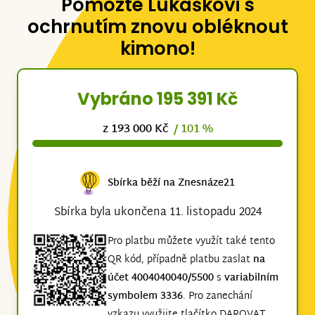
Pomozte Lukáškovi s
ochrnutím znovu obléknout
kimono!
Vybráno 195 391 Kč
z 193 000 Kč
/ 101 %
Sbírka běží na Znesnáze21
Sbírka byla ukončena 11. listopadu 2024
Pro platbu můžete využít také tento
QR kód, případně platbu zaslat
na
účet 4004040040/5500
s
variabilním
symbolem 3336
. Pro zanechání
vzkazu využijte tlačítko DAROVAT,