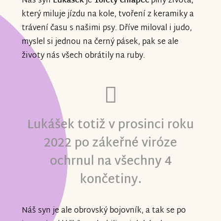
Náš syn
Lukášek
je
10letý chlapec
plný života,
který miluje jízdu na kole, tvoření z keramiky a
trávení času s našimi psy. Dříve miloval i judo,
myslel si jednou na černý pásek, pak se ale
životy nás všech obrátily na ruby.
Lukášek totiž v prosinci roku
2022 po zákeřné viróze
ochrnul na všechny 4
končetiny.
Náš syn je ale obrovský bojovník, a tak se po