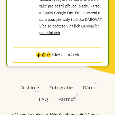
také pro běžný převod, platbu kartou
a Apple/ Google Pay. Pro potvrzení o
daru použijte vždy tlačítko DAROVAT.
Více se dočtete v našich
Darovacích
podmínkách
.
Sdílet s přáteli
4
136
O sbírce
Fotografie
Dárci
1
FAQ
Partneři