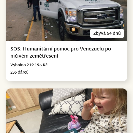
Zbývá 54 dnů
SOS: Humanitární pomoc pro Venezuelu po
ničivém zemětřesení
Vybráno 219 196 Kč
236 dárců