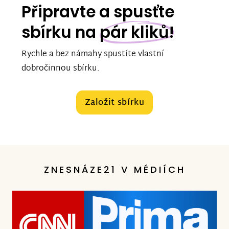
Připravte a spusťte
sbírku na
pár kliků!
Rychle a bez námahy spustíte vlastní
dobročinnou sbírku.
Založit sbírku
ZNESNÁZE21 V MÉDIÍCH