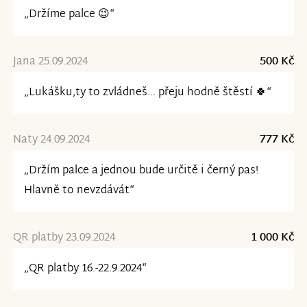
„Držíme palce 😉“
Jana 25.09.2024
500 Kč
„Lukášku,ty to zvládneš... přeju hodně štěstí 🍀“
Naty 24.09.2024
777 Kč
„Držím palce a jednou bude určitě i černý pas!
Hlavně to nevzdávát“
QR platby 23.09.2024
1 000 Kč
„QR platby 16.-22.9.2024“