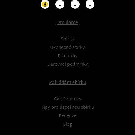
Pro dárce
Sbírky
Ukončené sbírky
Pro firmy
Darovací podmínky
Zakládám sbírku
Časté dotazy
Tipy pro úspěšnou sbírku
Recenze
Blog