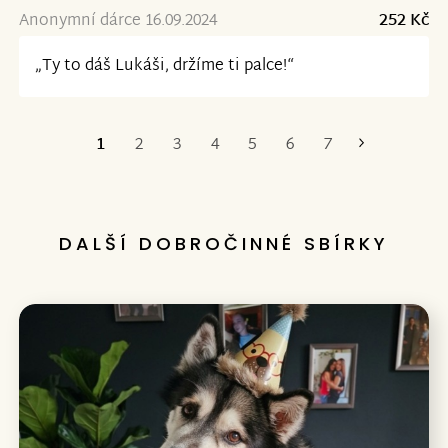
Anonymní dárce 16.09.2024
252 Kč
„Ty to dáš Lukáši, držíme ti palce!“
1
2
3
4
5
6
7
Poslední
DALŠÍ DOBROČINNÉ SBÍRKY