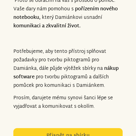
Proto se obracím na vás s prosbou o pomoc.
Vaše dary nám pomohou s
pořízením nového
notebooku,
který Damiánkovi usnadní
komunikaci a zkvalitní život.
Potřebujeme, aby tento přístroj splňovat
požadavky pro tvorbu piktogramů pro
Damiánka, dále půjde výtěžek sbírky na
nákup
software
pro tvorbu piktogramů a dalších
pomůcek pro komunikaci s Damiánkem.
Prosím, darujete mému synovi šanci lépe se
vyjadřovat a komunikovat s okolím.
Přispět na sbírku