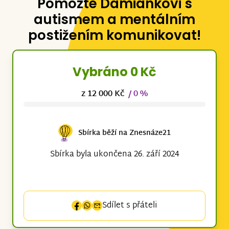
Pomozte Damiánkovi s
autismem a mentálním
postižením komunikovat!
Vybráno 0 Kč
z 12 000 Kč
/ 0 %
Sbírka běží na Znesnáze21
Sbírka byla ukončena 26. září 2024
Sdílet s přáteli