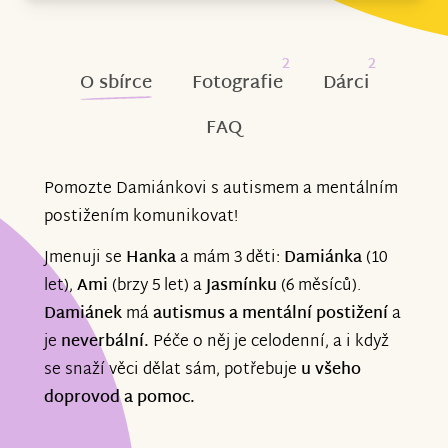
2
2
O sbírce
Fotografie
Dárci
FAQ
Pomozte Damiánkovi s autismem a mentálním
postižením komunikovat!
Jmenuji se
Hanka
a mám 3 děti:
Damiánka
(10
let),
Ami
(brzy 5 let) a
Jasmínku
(6 měsíců).
Damiánek
má
autismus a mentální postižení
a
je
neverbální.
Péče o něj je celodenní, a i když
se snaží věci dělat sám, potřebuje
u všeho
doprovod a pomoc.