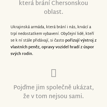
která brání Chersonskou
útoky stovek dronů, problémy s
oblast.
energiemi, ekonomikou. Přes
kompromisnost světa, čekání na
bezmocné USA.
Ukrajinská armáda, která brání i nás, krvácí a
trpí nedostatkem vybavení. Obyčejní lidé, kteří
Cherson je taky svobodný, stejně jako
se k ní stále přidávají, si často
pořizují výstroj z
část Chersonské oblasti na sever od
vlastních peněz, opravy vozidel hradí z úspor
řeky. Znám tam spoustu sympatických a
svých rodin.
nezničitelných lidí. Aktivisti jako Ihor,
Valentyn, Maryna jsou pro mě vzorem
solidarity. Situace se spíš zhoršuje,
útoků a dronů je víc. Obránci této oblasti
Pojďme jim společně ukázat,
byli za třetí auto moc rádi. Neustále o
auta přicházejí. Naštěstí to často odnese
že v tom nejsou sami.
jen auto. "Za všechno moc děkujeme.