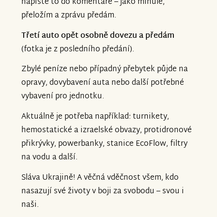
napište to do komentáře – jako minule,
přeložím a zprávu předám.
Třetí auto opět osobně dovezu a předám
(fotka je z posledního předání).
Zbylé peníze nebo případný přebytek půjde na
opravy, dovybavení auta nebo další potřebné
vybavení pro jednotku.
Aktuálně je potřeba například: turnikety,
hemostatické a izraelské obvazy, protidronové
přikrývky, powerbanky, stanice EcoFlow, filtry
na vodu a další.
Sláva Ukrajině! A věčná vděčnost všem, kdo
nasazují své životy v boji za svobodu – svou i
naši.