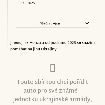
11. 09. 2025
Bát se ruských jaderných hrozeb,
.
používat ruskou ropu, nevymáhat
sankce, darovat jen přebytečné použité
Přečíst více
vybavení. Sledovat, jak tu každý den na
ukrajinské straně umírá velké množství
skvělých lidí. Na frontě, při nočních
Jmenuji se Honza a
od podzimu 2023 se snažím
útocích na civilisty. Jedno auto je malá
pomáhat na jihu Ukrajiny.
záplata.
Radost: Ukrajina je stále svobodná,
Touto sbírkou chci pořídit
kromě necelých 20 % okupovaných
území. Země se drží a nevzdává, přes
auto pro své známé –
ztráty mnoha blízkých, příbuzných,
jednotku ukrajinské armády,
přátel. Přes odliv lidí do ciziny, noční