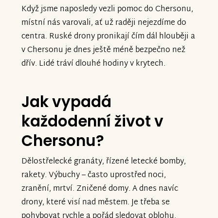
Bez vaší podpory by bylo mnohem
Když jsme naposledy vezli pomoc do Chersonu,
mnohem hůř. Veliká vděčnost a hluboká
místní nás varovali, ať už raději nejezdíme do
poklona za vaši podporu, všem, kdo
centra. Ruské drony pronikají čím dál hlouběji a
nejsou lhostejní k nám a k Chersonu."
v Chersonu je dnes ještě méně bezpečno než
Předávám vám a snažil jsem se jim co
dřív. Lidé tráví dlouhé hodiny v krytech.
nejvíc taky poděkovat za to, co dělaj - i
pro nás.
Jak vypadá
Poslechněte si vzkaz Ihora, který v
každodenní život v
Chersonu zůstává a aktivně pomáhá a
Chersonu?
který k autu nahrál děkovné video.
Dělostřelecké granáty, řízené letecké bomby,
V Chersonu žijí lidi ve smrtelném
rakety. Výbuchy – často uprostřed noci,
nebezpečí. rusové tam útočí vším od
zranění, mrtví. Zničené domy. A dnes navíc
dronů po rakety. Že tam bude situace o
drony, které visí nad městem. Je třeba se
malý kousek lepší je i díky vám všem, kdo
pohybovat rychle a pořád sledovat oblohu.