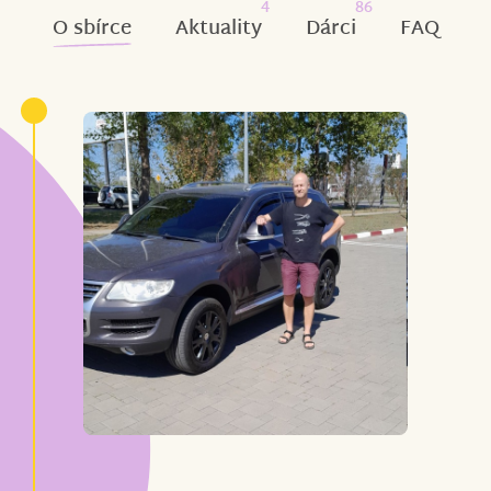
4
86
O sbírce
Aktuality
Dárci
FAQ