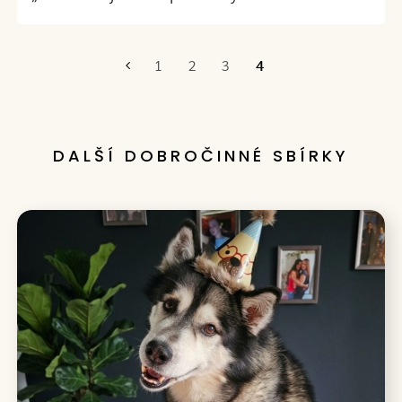
1
2
3
4
První
DALŠÍ DOBROČINNÉ SBÍRKY