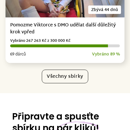
Zbývá 44 dnů
Pomozme Viktorce s DMO udělat další důležitý
krok vpřed
Vybráno 267 263 Kč z 300 000 Kč
69 dárců
Vybráno 89 %
Všechny sbírky
Připravte a spusťte
sbírku na
pár kliků!