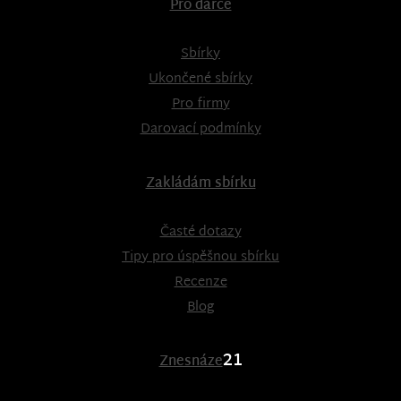
Pro dárce
Sbírky
Ukončené sbírky
Pro firmy
Darovací podmínky
Zakládám sbírku
Časté dotazy
Tipy pro úspěšnou sbírku
Recenze
Blog
21
Znesnáze