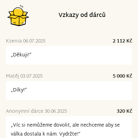
Vzkazy od dárců
Ksenia 06.07.2025
2 112 Kč
„Děkuji!“
Matěj 03.07.2025
5 000 Kč
„Díky!“
Anonymní dárce 30.06.2025
320 Kč
„Víc si nemůžeme dovolit, ale nechceme aby se
válka dostala k nám. Vydržte!“