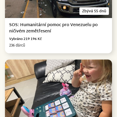
Zbývá 55 dnů
SOS: Humanitární pomoc pro Venezuelu po
ničivém zemětřesení
Vybráno 219 196 Kč
236 dárců