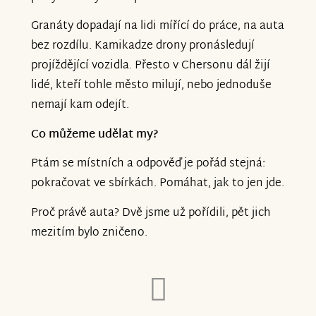
jste na auto přispěli*y.
Granáty dopadají na lidi mířící do práce, na auta
bez rozdílu. Kamikadze drony pronásledují
projíždějící vozidla. Přesto v Chersonu dál žijí
lidé, kteří tohle město milují, nebo jednoduše
nemají kam odejít.
Co můžeme udělat my?
Ptám se místních a odpověď je pořád stejná:
pokračovat ve sbírkách. Pomáhat, jak to jen jde.
Proč právě auta? Dvě jsme už pořídili, pět jich
mezitím bylo zničeno.