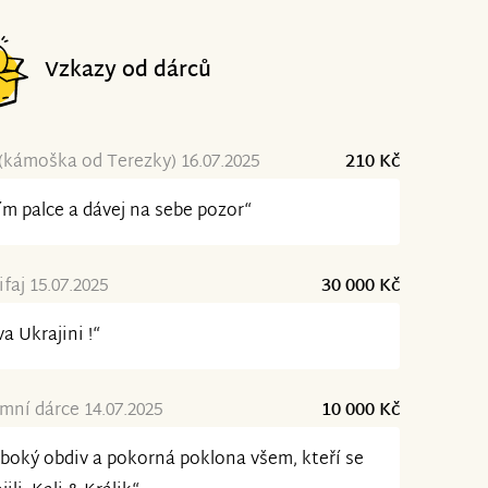
Vzkazy od dárců
(kámoška od Terezky) 16.07.2025
210 Kč
ím palce a dávej na sebe pozor“
ifaj 15.07.2025
30 000 Kč
va Ukrajini !“
ní dárce 14.07.2025
10 000 Kč
boký obdiv a pokorná poklona všem, kteří se