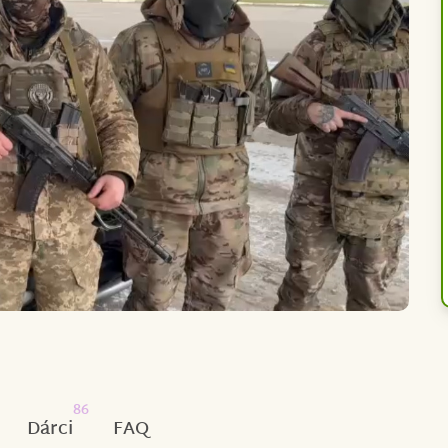
86
Dárci
FAQ