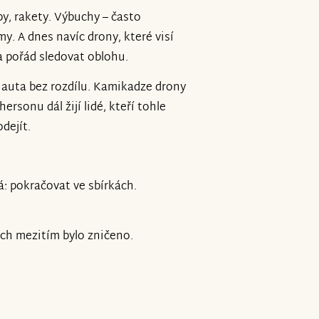
y, rakety. Výbuchy – často
y. A dnes navíc drony, které visí
a pořád sledovat oblohu.
a auta bez rozdílu. Kamikadze drony
hersonu dál žijí lidé, kteří tohle
dejít.
á: pokračovat ve sbírkách.
jich mezitím bylo zničeno.