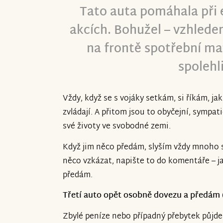
Tato auta pomáhala při 
akcích. Bohužel – vzhledem
na frontě spotřební mat
spolehl
Vždy, když se s vojáky setkám, si říkám, ja
zvládají. A přitom jsou to obyčejní, sympatičt
své životy ve svobodné zemi.
Když jim něco předám, slyším vždy mnoho s
něco vzkázat, napište to do komentáře – j
předám.
Třetí auto opět osobně dovezu a předám
Zbylé peníze nebo případný přebytek půjde