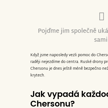
Poslechněte si vzkaz Ihora, který v Ch
a který k autu nahrál děkovné video.
Pojďme jim společně uká
V Chersonu žijí lidi ve smrtelném nebe
dronů po rakety. Že tam bude situace o 
sami
všem, kdo jste na auto přispěli*y.
Když jsme naposledy vezli pomoc do Cherso
raději nejezdíme do centra. Ruské drony pro
Chersonu je dnes ještě méně bezpečno než 
krytech.
Jak vypadá každod
Chersonu?