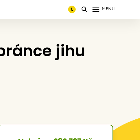
MENU
bránce jihu