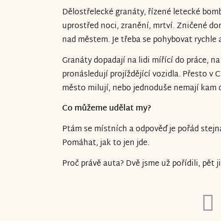
Dělostřelecké granáty, řízené letecké bomb
uprostřed noci, zranění, mrtví. Zničené dom
nad městem. Je třeba se pohybovat rychle 
Granáty dopadají na lidi mířící do práce, n
pronásledují projíždějící vozidla. Přesto v C
město milují, nebo jednoduše nemají kam o
Co můžeme udělat my?
Ptám se místních a odpověď je pořád stejn
Pomáhat, jak to jen jde.
Proč právě auta? Dvě jsme už pořídili, pět 