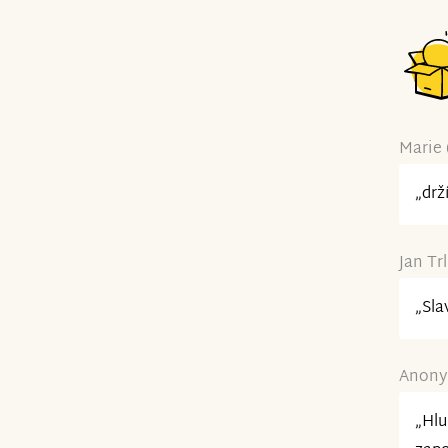
Marie 
„drž
Jan Trl
„Sla
Anonym
„Hlu