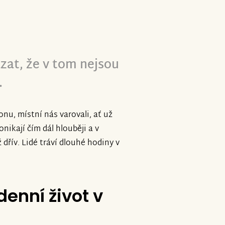
ersonu zůstává a aktivně pomáhá
zat, že v tom nejsou
zpečí. rusové tam útočí vším od
malý kousek lepší je i díky vám
.
nu, místní nás varovali, ať už
nikají čím dál hlouběji a v
dřív. Lidé tráví dlouhé hodiny v
enní život v