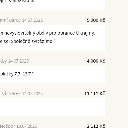
jili. Kali & Králik“
ní dárce 14.07.2025
5 000 Kč
 nevyslovitelný obdiv pro obránce Ukrajiny.
e se! Společně zvítězíme.“
tby 14.07.2025
4 000 Kč
platby 7.7.-13.7.“
Vicherek 14.07.2025
11 111 Kč
Nešpor 13.07.2025
2 112 Kč