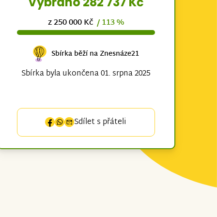
Vybráno 282 737 Kč
z 250 000 Kč
/ 113 %
Sbírka běží na Znesnáze21
Sbírka byla ukončena 01. srpna 2025
Sdílet s přáteli