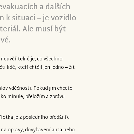
evakuacích a dalších
 k situaci – je vozidlo
eriál. Ale musí být
ivé.
k neuvěřitelné je, co všechno
í lidé, kteří chtějí jen jedno – žít
lov vděčnosti. Pokud jim chcete
ako minule, přeložím a zprávu
(fotka je z posledního předání).
 na opravy, dovybavení auta nebo