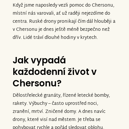
Bez vaší podpory by bylo mnohem
Když jsme naposledy vezli pomoc do Chersonu,
mnohem hůř. Veliká vděčnost a hluboká
místní nás varovali, ať už raději nejezdíme do
poklona za vaši podporu, všem, kdo
centra. Ruské drony pronikají čím dál hlouběji a
nejsou lhostejní k nám a k Chersonu."
v Chersonu je dnes ještě méně bezpečno než
Předávám vám a snažil jsem se jim co
dřív. Lidé tráví dlouhé hodiny v krytech.
nejvíc taky poděkovat za to, co dělaj - i
pro nás.
Jak vypadá
Poslechněte si vzkaz Ihora, který v
každodenní život v
Chersonu zůstává a aktivně pomáhá a
Chersonu?
který k autu nahrál děkovné video.
Dělostřelecké granáty, řízené letecké bomby,
V Chersonu žijí lidi ve smrtelném
rakety. Výbuchy – často uprostřed noci,
nebezpečí. rusové tam útočí vším od
zranění, mrtví. Zničené domy. A dnes navíc
dronů po rakety. Že tam bude situace o
drony, které visí nad městem. Je třeba se
malý kousek lepší je i díky vám všem, kdo
pohybovat rychle a pořád sledovat oblohu.