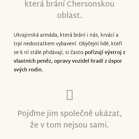
která brání Chersonskou
útoky stovek dronů, problémy s
oblast.
energiemi, ekonomikou. Přes
kompromisnost světa, čekání na
bezmocné USA.
Ukrajinská armáda, která brání i nás, krvácí a
trpí nedostatkem vybavení. Obyčejní lidé, kteří
Cherson je taky svobodný, stejně jako
se k ní stále přidávají, si často
pořizují výstroj z
část Chersonské oblasti na sever od
vlastních peněz, opravy vozidel hradí z úspor
řeky. Znám tam spoustu sympatických a
svých rodin.
nezničitelných lidí. Aktivisti jako Ihor,
Valentyn, Maryna jsou pro mě vzorem
solidarity. Situace se spíš zhoršuje,
útoků a dronů je víc. Obránci této oblasti
Pojďme jim společně ukázat,
byli za třetí auto moc rádi. Neustále o
auta přicházejí. Naštěstí to často odnese
že v tom nejsou sami.
jen auto. "Za všechno moc děkujeme.