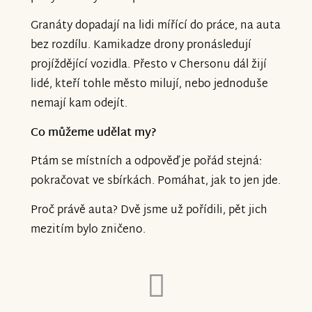
jste na auto přispěli*y.
Granáty dopadají na lidi mířící do práce, na auta
bez rozdílu. Kamikadze drony pronásledují
projíždějící vozidla. Přesto v Chersonu dál žijí
lidé, kteří tohle město milují, nebo jednoduše
nemají kam odejít.
Co můžeme udělat my?
Ptám se místních a odpověď je pořád stejná:
pokračovat ve sbírkách. Pomáhat, jak to jen jde.
Proč právě auta? Dvě jsme už pořídili, pět jich
mezitím bylo zničeno.