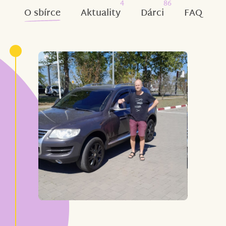
4
86
O sbírce
Aktuality
Dárci
FAQ