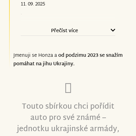
11. 09. 2025
Bát se ruských jaderných hrozeb,
.
používat ruskou ropu, nevymáhat
sankce, darovat jen přebytečné použité
Přečíst více
vybavení. Sledovat, jak tu každý den na
ukrajinské straně umírá velké množství
skvělých lidí. Na frontě, při nočních
Jmenuji se Honza a
od podzimu 2023 se snažím
útocích na civilisty. Jedno auto je malá
pomáhat na jihu Ukrajiny.
záplata.
Radost: Ukrajina je stále svobodná,
Touto sbírkou chci pořídit
kromě necelých 20 % okupovaných
území. Země se drží a nevzdává, přes
auto pro své známé –
ztráty mnoha blízkých, příbuzných,
jednotku ukrajinské armády,
přátel. Přes odliv lidí do ciziny, noční