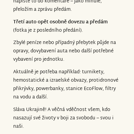
napište to do komentáře – jako minule,
přeložím a zprávu předám.
Třetí auto opět osobně dovezu a předám
(fotka je z posledního předání).
Zbylé peníze nebo případný přebytek půjde na
opravy, dovybavení auta nebo další potřebné
vybavení pro jednotku.
Aktuálně je potřeba například: turnikety,
hemostatické a izraelské obvazy, protidronové
přikrývky, powerbanky, stanice EcoFlow, filtry
na vodu a další.
Sláva Ukrajině! A věčná vděčnost všem, kdo
nasazují své životy v boji za svobodu – svou i
naši.