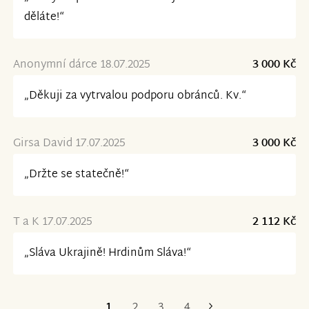
děláte!“
Anonymní dárce 18.07.2025
3 000 Kč
„Děkuji za vytrvalou podporu obránců. Kv.“
Girsa David 17.07.2025
3 000 Kč
„Držte se statečně!“
T a K 17.07.2025
2 112 Kč
„Sláva Ukrajině! Hrdinům Sláva!“
1
2
3
4