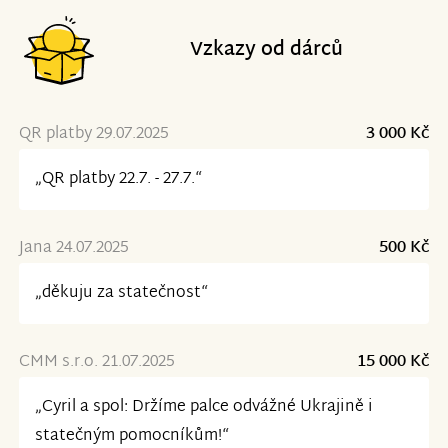
Vzkazy od dárců
QR platby 29.07.2025
3 000 Kč
„QR platby 22.7. - 27.7.“
Jana 24.07.2025
500 Kč
„děkuju za statečnost“
CMM s.r.o. 21.07.2025
15 000 Kč
„Cyril a spol: Držíme palce odvážné Ukrajině i
statečným pomocníkům!“