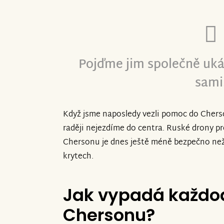
Poslechněte si vzkaz Ihora, který v Ch
a který k autu nahrál děkovné video.
Pojďme jim společně uká
V Chersonu žijí lidi ve smrtelném nebe
dronů po rakety. Že tam bude situace o 
sami
všem, kdo jste na auto přispěli*y.
Když jsme naposledy vezli pomoc do Cherso
raději nejezdíme do centra. Ruské drony pro
Chersonu je dnes ještě méně bezpečno než 
krytech.
Jak vypadá každod
Chersonu?