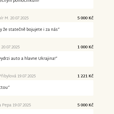
tečným pomocníkům!“
ír M. 20.07.2025
5 000 Kč
y že statečně bojujete i za nás“
 20.07.2025
1 000 Kč
vydrzi auto a hlavne Ukrajina!“
řibylová 19.07.2025
1 221 Kč
ctou“
a Pepa 19.07.2025
5 000 Kč