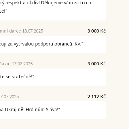
ký respekt a obdiv! Děkujeme vám za to co
te!“
ní dárce 18.07.2025
3 000 Kč
uji za vytrvalou podporu obránců. Kv.“
David 17.07.2025
3 000 Kč
te se statečně!“
17.07.2025
2 112 Kč
va Ukrajině! Hrdinům Sláva!“