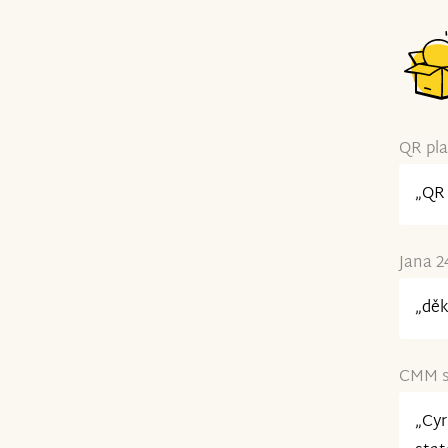
QR pla
„QR 
Jana 2
„děk
CMM s.
„Cyr