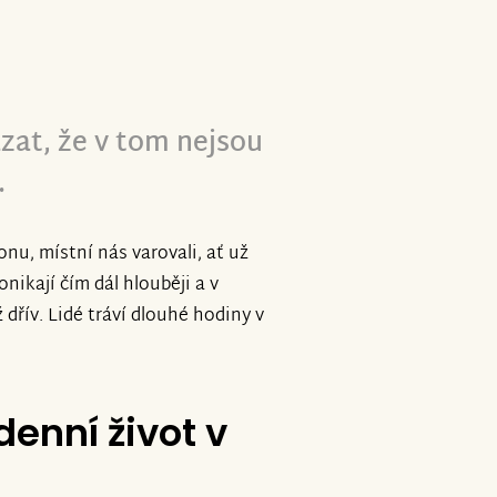
ersonu zůstává a aktivně pomáhá
zat, že v tom nejsou
zpečí. rusové tam útočí vším od
malý kousek lepší je i díky vám
.
nu, místní nás varovali, ať už
nikají čím dál hlouběji a v
dřív. Lidé tráví dlouhé hodiny v
enní život v