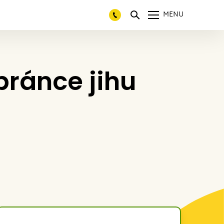
MENU
bránce jihu