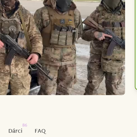
86
Dárci
FAQ