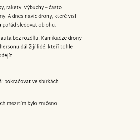
y, rakety. Výbuchy – často
y. A dnes navíc drony, které visí
a pořád sledovat oblohu.
a auta bez rozdílu. Kamikadze drony
hersonu dál žijí lidé, kteří tohle
dejít.
á: pokračovat ve sbírkách.
jich mezitím bylo zničeno.