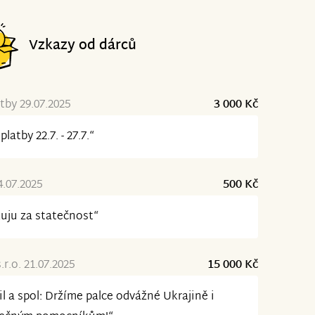
Vzkazy od dárců
tby 29.07.2025
3 000 Kč
platby 22.7. - 27.7.“
4.07.2025
500 Kč
uju za statečnost“
r.o. 21.07.2025
15 000 Kč
il a spol: Držíme palce odvážné Ukrajině i