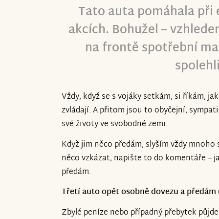
Tato auta pomáhala při 
akcích. Bohužel – vzhledem
na frontě spotřební mat
spolehl
Vždy, když se s vojáky setkám, si říkám, ja
zvládají. A přitom jsou to obyčejní, sympatičt
své životy ve svobodné zemi.
Když jim něco předám, slyším vždy mnoho s
něco vzkázat, napište to do komentáře – j
předám.
Třetí auto opět osobně dovezu a předám
Zbylé peníze nebo případný přebytek půjde