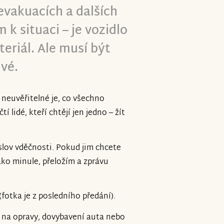
evakuacích a dalších
 k situaci – je vozidlo
eriál. Ale musí být
ivé.
k neuvěřitelné je, co všechno
í lidé, kteří chtějí jen jedno – žít
lov vděčnosti. Pokud jim chcete
ako minule, přeložím a zprávu
(fotka je z posledního předání).
 na opravy, dovybavení auta nebo