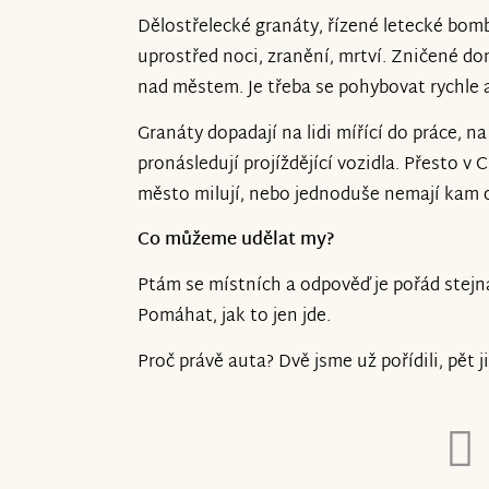
Dělostřelecké granáty, řízené letecké bomb
uprostřed noci, zranění, mrtví. Zničené dom
nad městem. Je třeba se pohybovat rychle 
Granáty dopadají na lidi mířící do práce, n
pronásledují projíždějící vozidla. Přesto v C
město milují, nebo jednoduše nemají kam o
Co můžeme udělat my?
Ptám se místních a odpověď je pořád stejn
Pomáhat, jak to jen jde.
Proč právě auta? Dvě jsme už pořídili, pět 