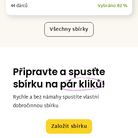
44 dárců
Vybráno 82 %
Všechny sbírky
Připravte a spusťte
sbírku na
pár kliků!
Rychle a bez námahy spustíte vlastní
dobročinnou sbírku.
Založit sbírku