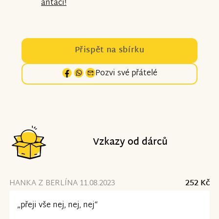
antaci!
Přispět na sbírku
Pozvi své přátelé
Vzkazy od dárců
HANKA Z BERLÍNA 11.08.2023
252 Kč
„přeji vše nej, nej, nej“