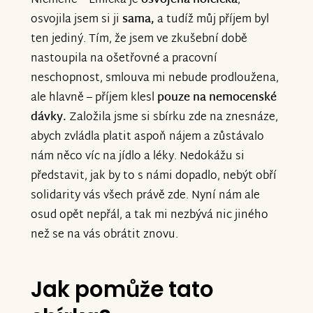
Nicméně – Emička je
osvojená holčička
,
osvojila jsem si ji
sama,
a tudíž můj příjem byl
ten jediný. Tím, že jsem ve zkušební době
nastoupila na ošetřovné a pracovní
neschopnost, smlouva mi nebude prodloužena,
ale hlavně – příjem klesl
pouze na nemocenské
dávky.
Založila jsme si sbírku zde na znesnáze,
abych zvládla platit aspoň nájem a zůstávalo
nám něco víc na jídlo a léky. Nedokážu si
představit, jak by to s námi dopadlo, nebýt obří
solidarity vás všech právě zde. Nyní nám ale
osud opět nepřál, a tak mi nezbývá nic jiného
než se na vás obrátit znovu.
Jak pomůže tato