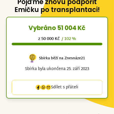
Pojďme znovu podpořit
Emičku po transplantaci!
Vybráno 51 004 Kč
z 50 000 Kč
/ 102 %
Sbírka běží na Znesnáze21
Sbírka byla ukončena 25. září 2023
Sdílet s přáteli