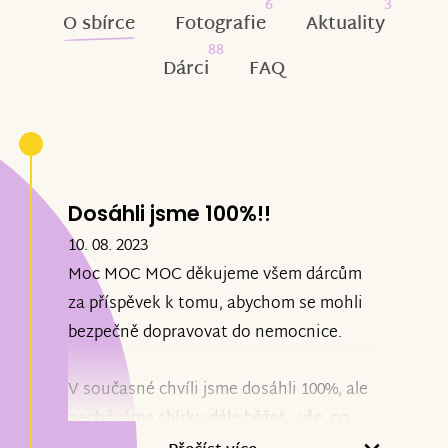
6
3
O sbírce
Fotografie
Aktuality
88
Dárci
FAQ
Dosáhli jsme 100%!!
10. 08. 2023
Moc MOC MOC děkujeme všem dárcům
za příspěvek k tomu, abychom se mohli
bezpečně dopravovat do nemocnice.
V současné chvíli jsme dosáhli 100%, ale
necháváme sbírku dále běžet - vše, co