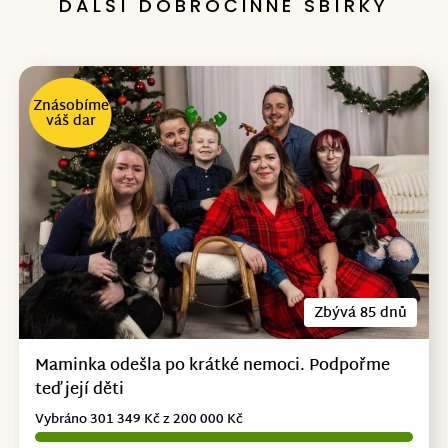
DALŠÍ DOBROČINNÉ SBÍRKY
Znásobíme
váš dar
Zbývá 85 dnů
Maminka odešla po krátké nemoci. Podpořme
teď její děti
Vybráno 301 349 Kč z 200 000 Kč