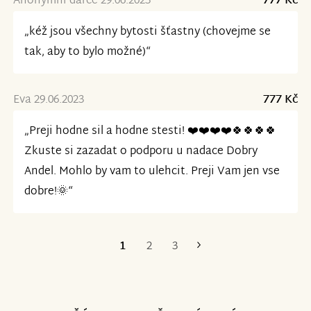
Anonymní dárce 29.06.2023
777 Kč
„kéž jsou všechny bytosti šťastny (chovejme se
tak, aby to bylo možné)“
Eva 29.06.2023
777 Kč
„Preji hodne sil a hodne stesti! ❤️❤️❤️❤️🍀🍀🍀🍀
Zkuste si zazadat o podporu u nadace Dobry
Andel. Mohlo by vam to ulehcit. Preji Vam jen vse
dobre!🌞“
1
2
3
Poslední