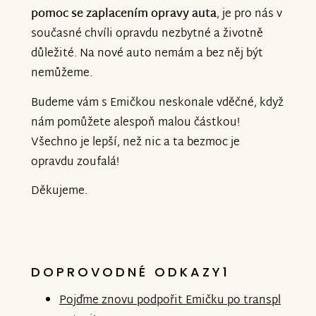
pomoc se zaplacením opravy auta
, je pro nás v
současné chvíli opravdu nezbytné a životně
důležité. Na nové auto nemám a bez něj být
nemůžeme.
Budeme vám s Emičkou neskonale vděčné, když
nám pomůžete alespoň malou částkou!
Všechno je lepší, než nic a ta bezmoc je
opravdu zoufalá!
Děkujeme.
DOPROVODNÉ ODKAZY1
Pojďme znovu podpořit Emičku po transpl