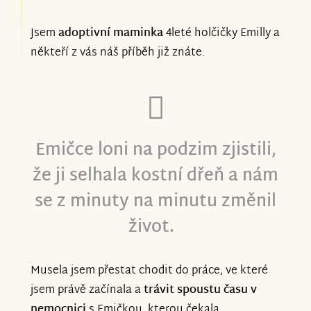
koupaliště..
Jsem
adoptivní maminka
4leté holčičky Emilly a
někteří z vás náš příběh již znáte.
OPRAVDU SI TOHO
VELMI VÁŽÍME,
DĚKUJEME A
PŘEJEME VŠEM
Emičce loni na podzim zjistili,
DÁRCŮM HLAVNĚ Z
že ji selhala kostní dřeň a nám
se z minuty na minutu změnil
D R A V Í!
život.
Emička s maminkou :)
Musela jsem přestat chodit do práce, ve které
jsem právě začínala a
trávit spoustu času v
nemocnici
s Emičkou, kterou čekala