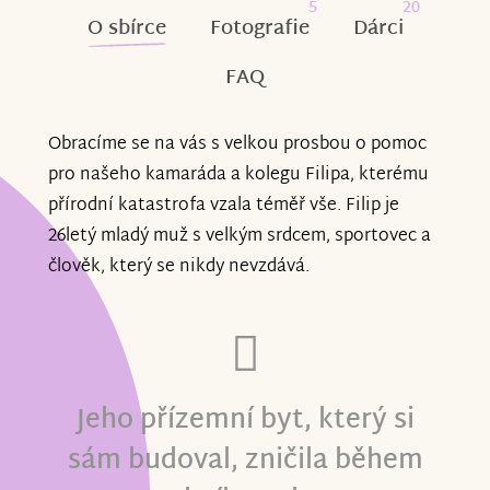
5
20
O sbírce
Fotografie
Dárci
FAQ
Obracíme se na vás s velkou prosbou o pomoc
pro našeho kamaráda a kolegu Filipa, kterému
přírodní katastrofa vzala téměř vše. Filip je
26letý mladý muž s velkým srdcem, sportovec a
člověk, který se nikdy nevzdává.
Jeho přízemní byt, který si
sám budoval, zničila během