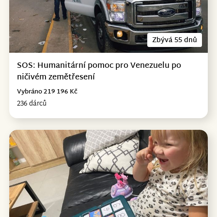
Zbývá 55 dnů
SOS: Humanitární pomoc pro Venezuelu po
ničivém zemětřesení
Vybráno 219 196 Kč
236 dárců