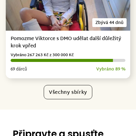
Zbývá 44 dnů
Pomozme Viktorce s DMO udělat další důležitý
krok vpřed
Vybráno 267 263 Kč z 300 000 Kč
69 dárců
Vybráno 89 %
Všechny sbírky
Připravte a spusťte