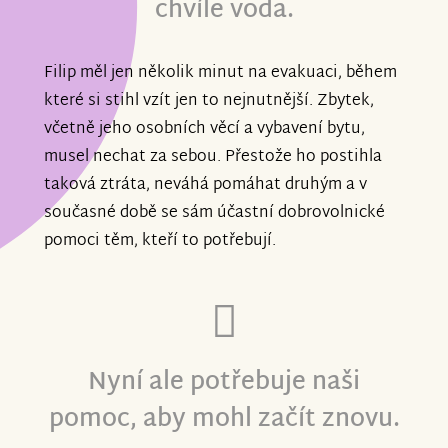
chvíle voda.
Filip měl jen několik minut na evakuaci, během
které si stihl vzít jen to nejnutnější. Zbytek,
včetně jeho osobních věcí a vybavení bytu,
musel nechat za sebou. Přestože ho postihla
taková ztráta, neváhá pomáhat druhým a v
současné době se sám účastní dobrovolnické
pomoci těm, kteří to potřebují.
Nyní ale potřebuje naši
pomoc, aby mohl začít znovu.