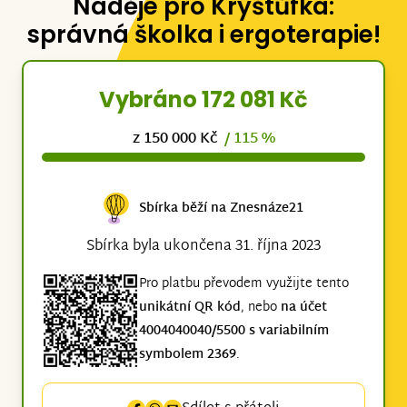
Naděje pro Kryštůfka:
správná školka i ergoterapie!
Vybráno 172 081 Kč
z 150 000 Kč
/ 115 %
Sbírka běží na Znesnáze21
Sbírka byla ukončena 31. října 2023
Pro platbu převodem využijte tento
unikátní QR kód
, nebo
na účet
4004040040/5500 s variabilním
symbolem 2369
.