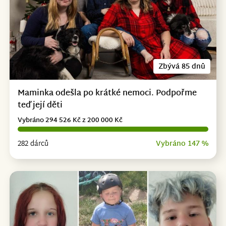
Zbývá 85 dnů
Maminka odešla po krátké nemoci. Podpořme
teď její děti
Vybráno 294 526 Kč z 200 000 Kč
282 dárců
Vybráno 147 %