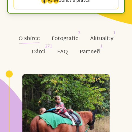
Sdílet s přáteli
3
1
O sbírce
Fotografie
Aktuality
271
1
Dárci
FAQ
Partneři