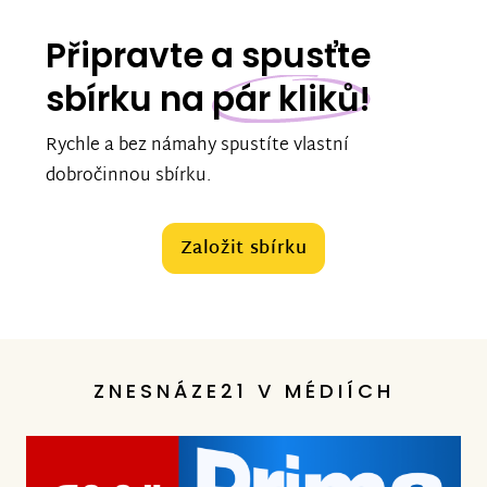
Připravte a spusťte
sbírku na
pár kliků!
Rychle a bez námahy spustíte vlastní
dobročinnou sbírku.
Založit sbírku
ZNESNÁZE21 V MÉDIÍCH