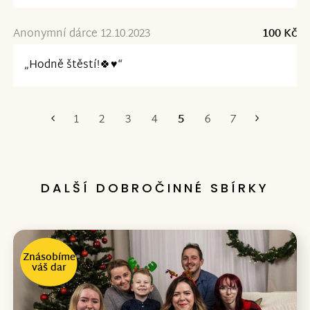
Anonymní dárce 12.10.2023
100 Kč
„Hodně štěstí!🍀♥️“
1
2
3
4
5
6
7
První
Poslední
DALŠÍ DOBROČINNÉ SBÍRKY
Znásobíme
váš dar