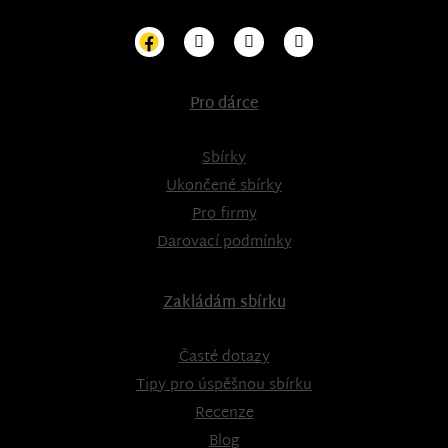
Pro dárce
Sbírky
Ukončené sbírky
Pro firmy
Darovací podmínky
Zakládám sbírku
Časté dotazy
Tipy pro úspěšnou sbírku
Recenze
Blog