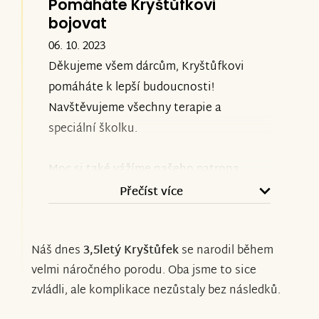
Pomáháte Kryštůfkovi
bojovat
06. 10. 2023
Děkujeme všem dárcům, Kryštůfkovi
pomáháte k lepší budoucnosti!
Navštěvujeme všechny terapie a
speciální školku.
Moc si také vážíme našeho patrona
Kubova English! Díky jeho podpoře jsme
Přečíst více
se rozhodli navýšit cílovou částku,
abychom školku a terapie mohli
Náš dnes
3,5letý Kryštůfek
se narodil během
Kryštůfkovi zaplatit a dopřát na co
velmi náročného porodu. Oba jsme to sice
nejdelší dobu.
zvládli, ale komplikace nezůstaly bez následků.
Děkujeme, moc si toho vážíme, rodina