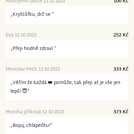
Anonymní dárce 13.10.2023
100 Kč
„Kryštůfku, drž se “
Eva 13.10.2023
252 Kč
„Přeji hodně zdraví “
Miroslav Pech 13.10.2023
333 Kč
„Věřím že každá 👑 pomůže, tak přeji ať je vše jen
lepší 😇“
Monika Jiříková 12.10.2023
373 Kč
„Bojuj, chlapečku!“