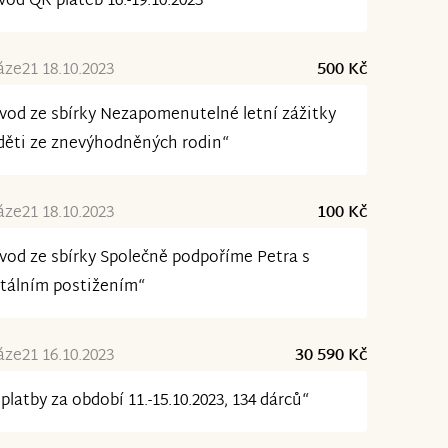
vod QR plateb 16.-19.10.2023“
ze21 18.10.2023
500 Kč
vod ze sbírky Nezapomenutelné letní zážitky
děti ze znevýhodněných rodin“
ze21 18.10.2023
100 Kč
vod ze sbírky Společně podpoříme Petra s
tálním postižením“
ze21 16.10.2023
30 590 Kč
platby za období 11.-15.10.2023, 134 dárců“