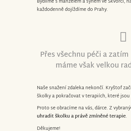
Bydlíme s manželem a synem ve Škvorci, na
každodenně dojíždíme do Prahy.
Přes všechnu péči a zatím 
máme však velkou rado
Naše snažení zdaleka nekončí. Kryštof za
školky a pokračovat v terapiích, které jsou 
Proto se obracíme na vás, dárce. Z vybran
uhradit školku a právě zmíněné terapie
.
Děkujeme!