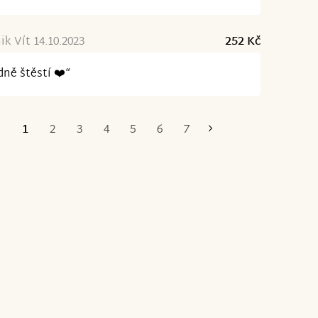
k Vít 14.10.2023
252 Kč
ně štěstí ❤️“
1
2
3
4
5
6
7
Poslední