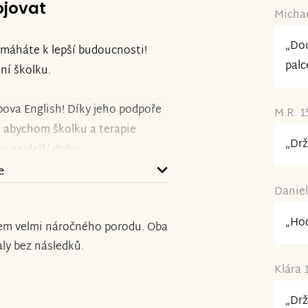
ojovat
Michae
„Dou
máháte k lepší budoucnosti!
palc
ní školku.
ova English! Díky jeho podpoře
M.R. 1
, abychom školku a terapie
„Drž
co nejdelší dobu.
e
Kryštůfka
Daniel
„Hod
em velmi náročného porodu. Oba
aly bez následků.
Klára 
„Drž