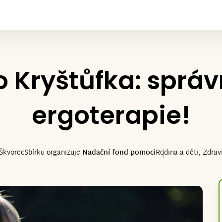
 Kryštůfka: správ
ergoterapie!
Škvorec
Sbírku organizuje
Nadační fond pomoci
Rodina a děti, Zdrav