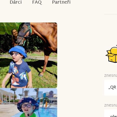
Dárci
FAQ
Partneři
znesná
„QR 
znesná