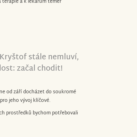
 terapie a k lékařům téměř
Kryštof stále nemluví,
st: začal chodit!
čne od září docházet do soukromé
pro jeho vývoj klíčové.
ých prostředků bychom potřebovali