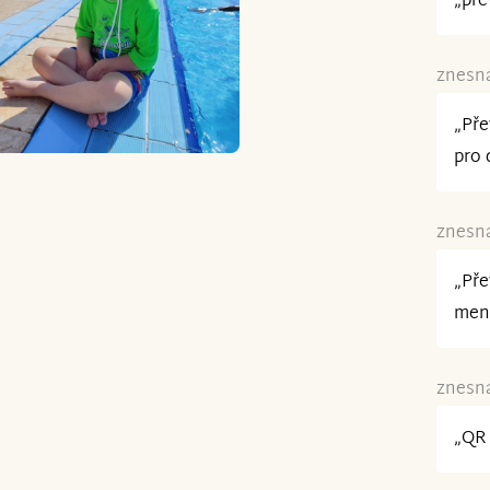
„pře
znesná
„Pře
pro 
znesná
„Pře
men
znesná
„QR 