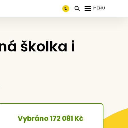
MENU
ná školka i
í
Vybráno 172 081 Kč