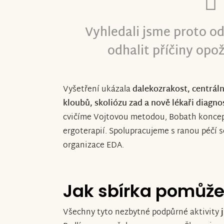
Vyhledali jsme proto od
odhalit příčiny opo
Vyšetření ukázala
dalekozrakost,
centráln
kloubů, skoliózu zad a nově lékaři diagnos
cvičíme Vojtovou metodou, Bobath koncept,
ergoterapií. Spolupracujeme s ranou péčí 
organizace EDA.
Jak sbírka pomůž
Všechny tyto nezbytné podpůrné aktivity