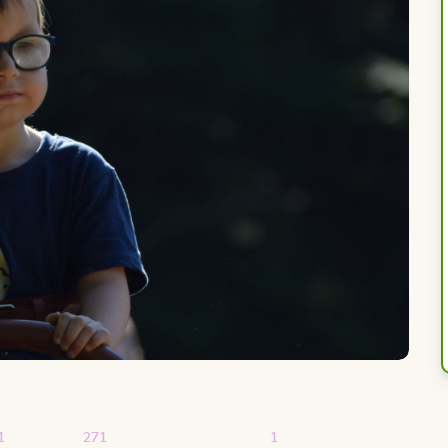
1
271
1