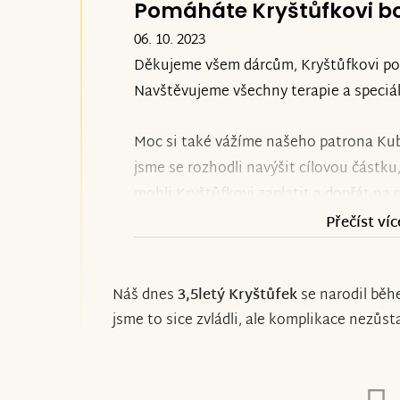
Pomáháte Kryštůfkovi b
06. 10. 2023
Děkujeme všem dárcům, Kryštůfkovi po
Navštěvujeme všechny terapie a speciál
Moc si také vážíme našeho patrona Kub
jsme se rozhodli navýšit cílovou částku
mohli Kryštůfkovi zaplatit a dopřát na 
Přečíst víc
Děkujeme, moc si toho vážíme, rodina 
Náš dnes
3,5letý Kryštůfek
se narodil běh
jsme to sice zvládli, ale komplikace nezůst