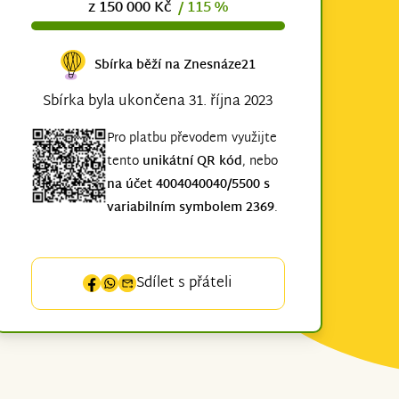
z 150 000 Kč
/ 115 %
Sbírka běží na Znesnáze21
Sbírka byla ukončena 31. října 2023
Pro platbu převodem využijte
tento
unikátní QR kód
, nebo
na účet 4004040040/5500 s
variabilním symbolem 2369
.
Sdílet s přáteli