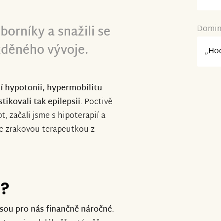
borníky a snažili se
Domini
žděného vývoje.
„Hod
í hypotonii, hypermobilitu
tikovali tak epilepsii
.
Poctivě
 začali jsme s hipoterapií a
se zrakovou terapeutkou z
e?
jsou pro nás finančně náročné
.