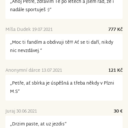
„Ahoj Petře, zdravím Tě po letech a jsem rád, že i
nadále sportuješ :)“
Míša Dudek 19.07.2021
777 Kč
„Moc ti fandím a obdivuji tě!!! Ať se ti daří, nikdy
nic nevzdávej.“
Anonymní dárce 13.07.2021
121 Kč
„Petře, ať sbírka je úspěšná a třeba někdy v Plzni
M.S“
Juraj 30.06.2021
30 €
„Drzim paste, at uz jezdis“