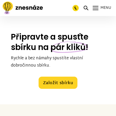
MENU
Připravte a spusťte
sbírku na
pár kliků!
Rychle a bez námahy spustíte vlastní
dobročinnou sbírku.
Založit sbírku