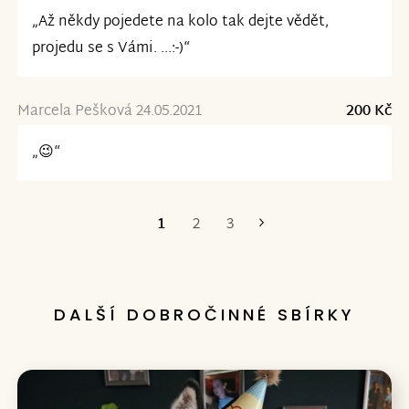
„Až někdy pojedete na kolo tak dejte vědět,
projedu se s Vámi. ...:-)“
Marcela Pešková 24.05.2021
200 Kč
„😉“
1
2
3
Poslední
DALŠÍ DOBROČINNÉ SBÍRKY