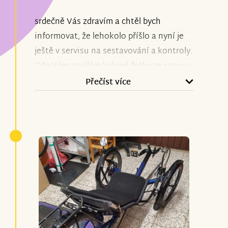
srdečně Vás zdravím a chtěl bych
informovat, že lehokolo příšlo a nyní je
ještě v servisu na sestavování a kontroly.
Zde Vám posílám krásné fotky ze servisu
a hlavní fotka i se mnou by byli do konce
Přečíst více
roku nebo po Novým roce, ale určitě
přidám. Děkuji Vám moc srdečně za vše
co jste pro mě udělali, velmi si toho
vážím. Jinak Vám přeji předem krásný
Vánoční svátky a šťastný Nový rok, plné
lásky a zdravíčka.
S pozdravem
Petr Karas