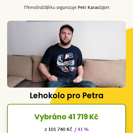
Třemošná
Sbírku organizuje
Petr Karas
Sport
Lehokolo pro Petra
Vybráno 41 719 Kč
z 101 740 Kč
/ 41 %