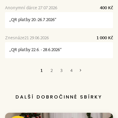
Anonymní dárce 27.07.2026
400 Kč
„QR platby 20.-26.7.2026“
Znesnáze21 29.06.2026
1 000 Kč
„QR platby 22.6. - 28.6.2026“
1
2
3
4
Poslední
DALŠÍ DOBROČINNÉ SBÍRKY