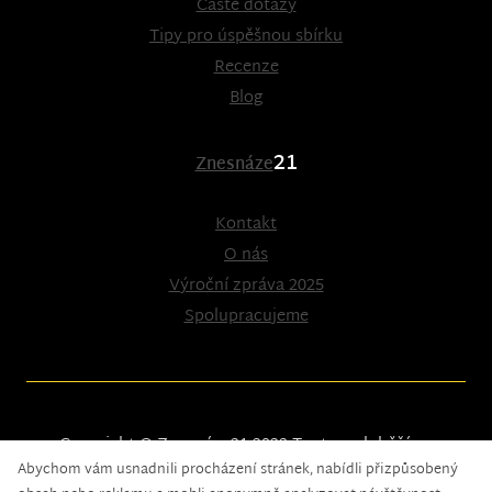
Časté dotazy
Tipy pro úspěšnou sbírku
Recenze
Blog
21
Znesnáze
Kontakt
O nás
Výroční zpráva 2025
Spolupracujeme
Copyright © Znesnáze21 2023
Tento web běží na
Abychom vám usnadnili procházení stránek, nabídli přizpůsobený
solidpixels.