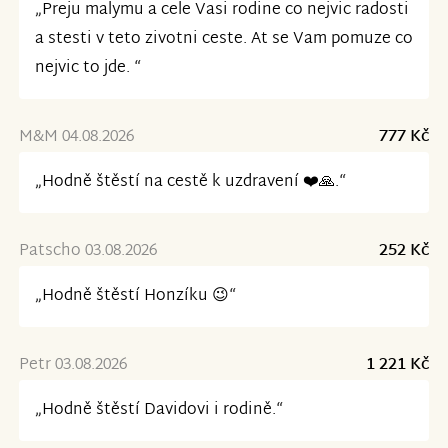
„Preju malymu a cele Vasi rodine co nejvic radosti
a stesti v teto zivotni ceste. At se Vam pomuze co
nejvic to jde. “
M&M 04.08.2026
777 Kč
„Hodně štěstí na cestě k uzdravení ❤️🙏.“
Patscho 03.08.2026
252 Kč
„Hodně štěstí Honzíku 😉“
Petr 03.08.2026
1 221 Kč
„Hodně štěstí Davidovi i rodině.“