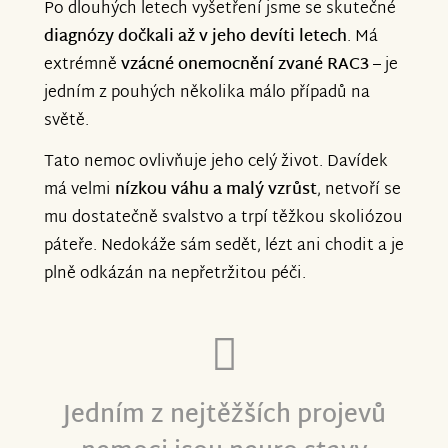
Po dlouhých letech vyšetření jsme se skutečné
diagnózy dočkali až v jeho devíti letech
. Má
extrémně
vzácné onemocnění zvané RAC3
– je
jedním z pouhých několika málo případů na
světě.
Tato nemoc ovlivňuje jeho celý život. Davídek
má velmi
nízkou váhu a malý vzrůst
, netvoří se
mu dostatečně svalstvo a trpí těžkou skoliózou
páteře. Nedokáže sám sedět, lézt ani chodit a je
plně odkázán na nepřetržitou péči.
Jedním z nejtěžších projevů