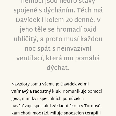
nemoci jsou neuro stavy
spojené s dýcháním. Těch má
Davídek i kolem 20 denně. V
jeho těle se hromadí oxid
uhličitý, a proto musí každou
noc spát s neinvazivní
ventilací, která mu pomáhá
dýchat.
Navzdory tomu všemu je
Davídek velmi
vnímavý a radostný kluk
. Komunikuje pomocí
gest, mimiky i speciálních pomůcek a
navštěvuje speciální základní školu v Turnově,
kam chodí moc rád.
Miluje snoezelen terapii i