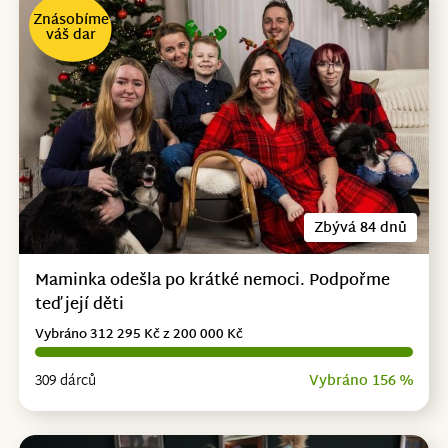
Znásobíme
váš dar
Zbývá 84 dnů
Maminka odešla po krátké nemoci. Podpořme
teď její děti
Vybráno 312 295 Kč z 200 000 Kč
309 dárců
Vybráno 156 %