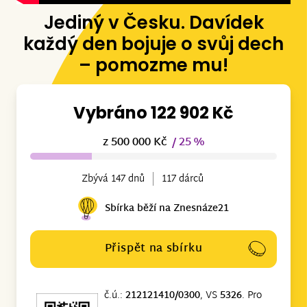
Jediný v Česku. Davídek
každý den bojuje o svůj dech
– pomozme mu!
Vybráno 122 902 Kč
z 500 000 Kč
/ 25 %
Zbývá 147 dnů
117 dárců
Sbírka běží na Znesnáze21
Přispět na sbírku
č.ú.:
212121410/0300
, VS
5326
. Pro