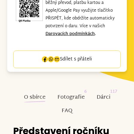
běžný převod, platbu kartou a
Apple/Google Pay využijte tlačítko
PŘISPĚT, kde obdržíte automaticky
potvrzení o daru. Více v našich
Darovacích podmínkách
.
Sdílet s přáteli
6
117
O sbírce
Fotografie
Dárci
FAQ
Představení ročníku