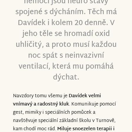
nemoci jsou neuro stavy
spojené s dýcháním. Těch má
Davídek i kolem 20 denně. V
jeho těle se hromadí oxid
uhličitý, a proto musí každou
noc spát s neinvazivní
ventilací, která mu pomáhá
dýchat.
Navzdory tomu všemu je
Davídek velmi
vnímavý a radostný kluk
. Komunikuje pomocí
gest, mimiky i speciálních pomůcek a
navštěvuje speciální základní školu v Turnově,
kam chodí moc rád.
Miluje snoezelen terapii i