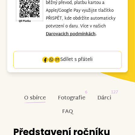
běžný převod, platbu kartou a
Apple/Google Pay využijte tlačítko
PŘISPĚT, kde obdržíte automaticky
potvrzení o daru. Více v našich
Darovacích podmínkách
.
Sdílet s přáteli
6
127
O sbírce
Fotografie
Dárci
FAQ
Představení ročníku