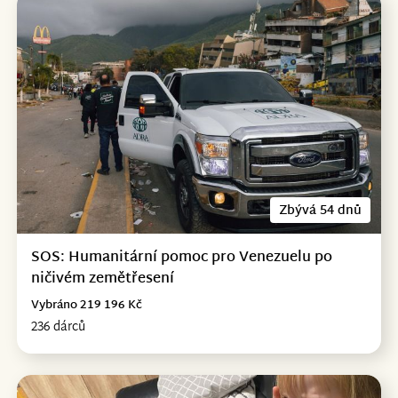
Zbývá 54 dnů
SOS: Humanitární pomoc pro Venezuelu po
ničivém zemětřesení
Vybráno 219 196 Kč
236 dárců