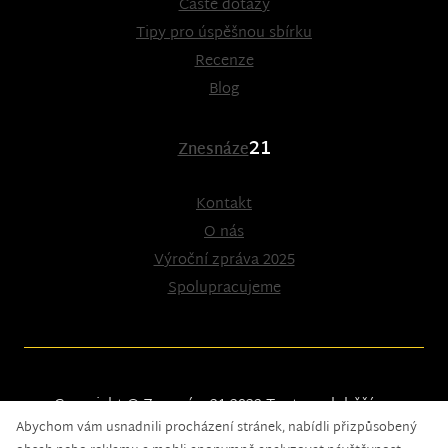
Časté dotazy
Tipy pro úspěšnou sbírku
Recenze
Blog
21
Znesnáze
Kontakt
O nás
Výroční zpráva 2025
Spolupracujeme
Copyright © Znesnáze21 2023
Tento web běží na
Abychom vám usnadnili procházení stránek, nabídli přizpůsobený
solidpixels.