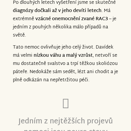
Po dlouhých letech vyšetření jsme se skutečné
diagnózy dočkali až v jeho devíti letech
. Má
extrémně
vzácné onemocnění zvané RAC3
– je
jedním z pouhých několika málo případů na
světě.
Tato nemoc ovlivňuje jeho celý život. Davídek
má velmi
nízkou váhu a malý vzrůst
, netvoří se
mu dostatečně svalstvo a trpí těžkou skoliózou
páteře. Nedokáže sám sedět, lézt ani chodit a je
plně odkázán na nepřetržitou péči.
Jedním z nejtěžších projevů