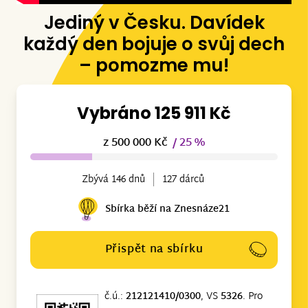
Jediný v Česku. Davídek
každý den bojuje o svůj dech
– pomozme mu!
Vybráno 125 911 Kč
z 500 000 Kč
/ 25 %
Zbývá 146 dnů
127 dárců
Sbírka běží na Znesnáze21
Přispět na sbírku
č.ú.:
212121410/0300
, VS
5326
. Pro