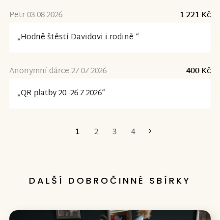
Petr 03.08.2026
1 221 Kč
„Hodně štěstí Davidovi i rodině.“
Anonymní dárce 27.07.2026
400 Kč
„QR platby 20.-26.7.2026“
1
2
3
4
Poslední
DALŠÍ DOBROČINNÉ SBÍRKY