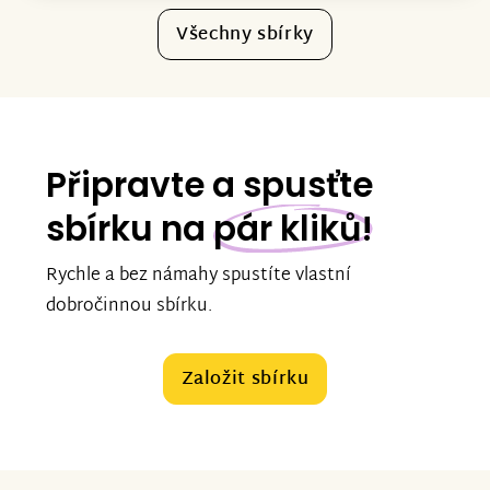
Všechny sbírky
Připravte a spusťte
sbírku na
pár kliků!
Rychle a bez námahy spustíte vlastní
dobročinnou sbírku.
Založit sbírku