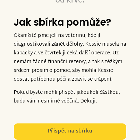
od krve.
Jak sbírka pomůže?
Okamžitě jsme jeli na veterinu, kde jí
diagnostikovali
zánět dělohy
. Kessie musela na
kapačky a ve čtvrtek ji čeká další operace. Už
nemám žádné finanční rezervy, a tak s těžkým
srdcem prosím o pomoc, aby mohla Kessie
dostat potřebnou péči a zbavit se trápení.
Pokud byste mohli přispět jakoukoli částkou,
budu vám nesmírně vděčná. Děkuji.
Přispět na sbírku