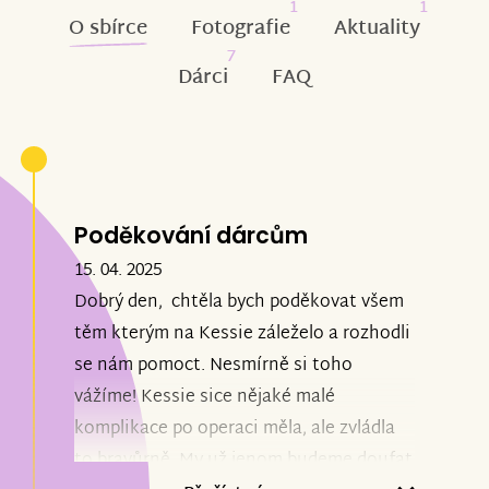
1
1
O sbírce
Fotografie
Aktuality
7
Dárci
FAQ
Poděkování dárcům
15. 04. 2025
Dobrý den,
chtěla bych poděkovat všem
těm kterým na Kessie záleželo a rozhodli
se nám pomoct. Nesmírně si toho
vážíme! Kessie sice nějaké malé
komplikace po operaci měla, ale zvládla
to bravůrně. My už jenom budeme doufat