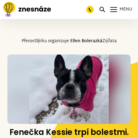
MENU
Přerov
Sbírku organizuje
Ellen Bolerazká
Zvířata
Fenečka Kessie trpí bolestmi.