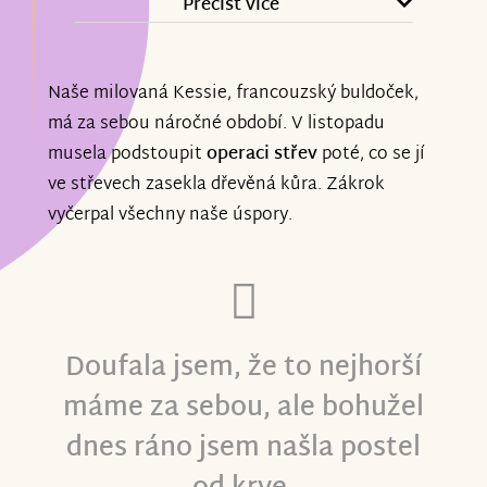
že to byla její poslední operace. Ještě
Přečíst více
jednou DĚKUJI.
Naše milovaná Kessie, francouzský buldoček,
má za sebou náročné období. V listopadu
musela podstoupit
operaci střev
poté, co se jí
ve střevech zasekla dřevěná kůra. Zákrok
vyčerpal všechny naše úspory.
Doufala jsem, že to nejhorší
máme za sebou, ale bohužel
dnes ráno jsem našla postel