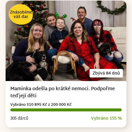
Znásobíme
váš dar
Zbývá 84 dnů
Maminka odešla po krátké nemoci. Podpořme
teď její děti
Vybráno 310 895 Kč z 200 000 Kč
305 dárců
Vybráno 155 %