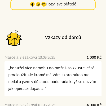
Pozvi své přátelé
Vzkazy od dárců
Marcela Slezáková 13.03.2025
1 000 Kč
„bohužel více nemohu no možná to zkuste ještě
prodloužít ale kromě mě Vám skoro nikdo nic
nedal a jsem v důchodu budu ráda když se dozvím
jak operace dopadla “
Marcela Slezáková 01.03.2025
4 000 Kč