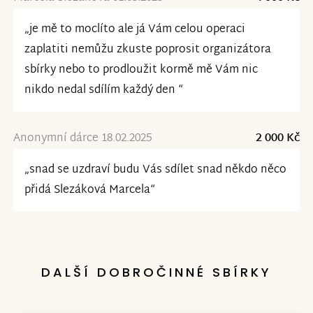
„je mě to moclíto ale já Vám celou operaci
zaplatiti nemůžu zkuste poprosit organizátora
sbírky nebo to prodloužit kormě mě Vám nic
nikdo nedal sdílím každý den “
Anonymní dárce 18.02.2025
2 000 Kč
„snad se uzdraví budu Vás sdílet snad někdo něco
přidá Slezáková Marcela“
DALŠÍ DOBROČINNÉ SBÍRKY