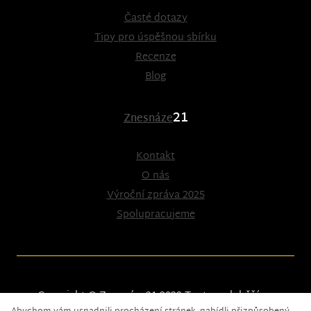
Časté dotazy
Tipy pro úspěšnou sbírku
Recenze
Blog
21
Znesnáze
Kontakt
O nás
Výroční zpráva 2025
Spolupracujeme
Copyright © Znesnáze21 2023
Tento web běží na