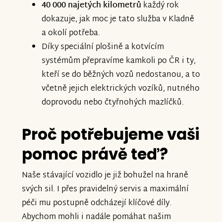
40 000 najetých kilometrů
každý rok
dokazuje, jak moc je tato služba v Kladně
a okolí potřeba.
Díky speciální plošině a kotvícím
systémům přepravíme kamkoli po ČR i ty,
kteří se do běžných vozů nedostanou, a to
včetně jejich elektrických vozíků, nutného
doprovodu nebo čtyřnohých mazlíčků.
Proč potřebujeme vaši
pomoc právě teď?
Naše stávající vozidlo je již bohužel na hraně
svých sil. I přes pravidelný servis a maximální
péči mu postupně odcházejí klíčové díly.
Abychom mohli i nadále pomáhat našim