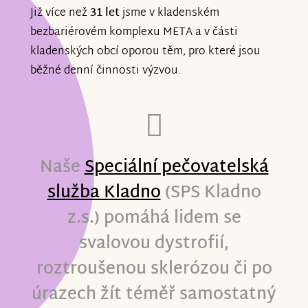
Již více než
31 let
jsme v kladenském
bezbariérovém komplexu META a v části
kladenských obcí oporou těm, pro které jsou
běžné denní činnosti výzvou.
Naše
Speciální pečovatelská
služba Kladno
(SPS Kladno
z.s.)
pomáhá lidem se
svalovou dystrofií,
roztroušenou sklerózou či po
úrazech žít téměř samostatný