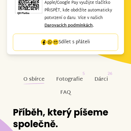
Apple/Google Pay využijte tlačítko
PŘISPĚT, kde obdržíte automaticky
potvrzení o daru. Více v našich
Darovacích podmínkách
.
Sdílet s přáteli
5
26
O sbírce
Fotografie
Dárci
FAQ
Příběh, který píšeme
společně.