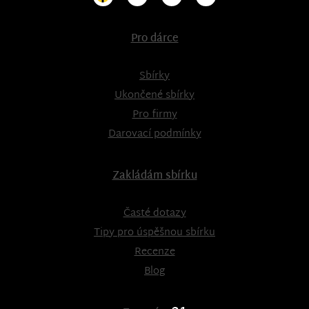
Pro dárce
Sbírky
Ukončené sbírky
Pro firmy
Darovací podmínky
Zakládám sbírku
Časté dotazy
Tipy pro úspěšnou sbírku
Recenze
Blog