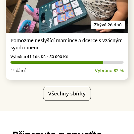
Zbývá 26 dnů
Pomozme neslyšící mamince a dcerce s vzácným
syndromem
Vybráno 41 166 Kč z 50 000 Kč
44 dárců
Vybráno 82 %
Všechny sbírky