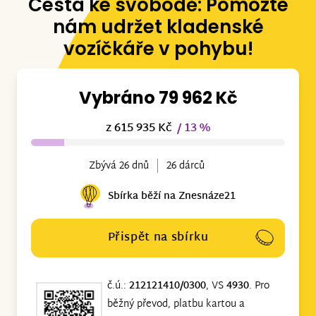
Cesta ke svobodě: Pomozte
nám udržet kladenské
vozíčkáře v pohybu!
Vybráno 79 962 Kč
z 615 935 Kč
/ 13 %
Zbývá 26 dnů
26 dárců
Sbírka běží na Znesnáze21
Přispět na sbírku
č.ú.:
212121410/0300
, VS
4930
. Pro
běžný převod, platbu kartou a