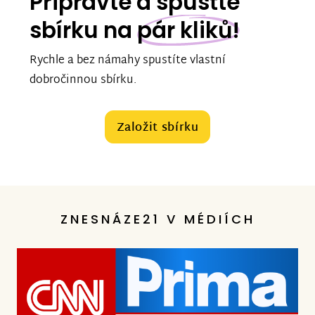
Připravte a spusťte
sbírku na
pár kliků!
Rychle a bez námahy spustíte vlastní
dobročinnou sbírku.
Založit sbírku
ZNESNÁZE21 V MÉDIÍCH